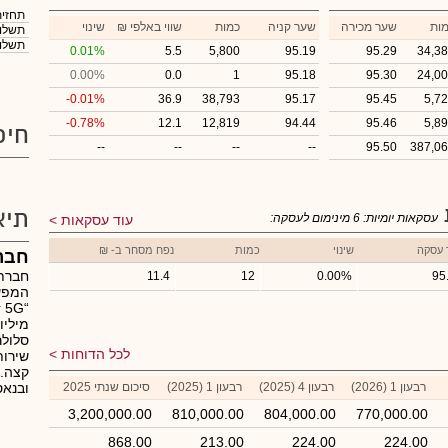
תחזית
ות
שער מכירה
שער קניה
כמות
₪ שווי באלפי
שינוי
תשלום
תשלום
0.01%
5.5
5,800
95.19
95.29
34,3
0.00%
0.0
1
95.18
95.30
24,0
-0.01%
36.9
38,793
95.17
95.45
5,7
-0.78%
12.1
12,819
94.44
95.46
5,8
חיפ
--
--
--
--
95.50
387,0
תיא
עסקאות יומיות:
6
מינימום לעסקה:
עוד עסקאות
 עסקה
שינוי
כמות
נפח מסחר ב- ₪
חבר
חברת
11.4
12
0.00%
95
המפע
מיליו
סלולר
לכל הדוחות
שירות
קצה.ה
רבעון 1 (2026)
רבעון 4 (2025)
רבעון 1 (2025)
סיכום שנתי 2025
ובנאס
3,200,000.00
810,000.00
804,000.00
770,000.00
868.00
213.00
224.00
224.00