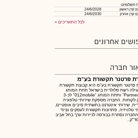
 תשלומים
 קרן ראשון
24/6/2028
 קרן אחרון
24/6/2030
לכל התאריכים
ושים אחרונים
ור חברה
ת פרטנר תקשורת בע"מ
 פרטנר תקשורת בע"מ היא קבוצת תקשורת
ילה רשת סלולרית בישראל תחת המותג
“Partner 5G” ותחת המותג “012mobile” לכ-3
ן לקוחות. החברה מספקת שירותי טלפוניה
ית, שירותי אינטרנט בתשתית סיבים אופטיים,
י טלוויזיה, פתרונות תקשורת לעסקים וציוד
חברה נסחרת בבורסה לניירות ערך בתל אביב
ד"ק..