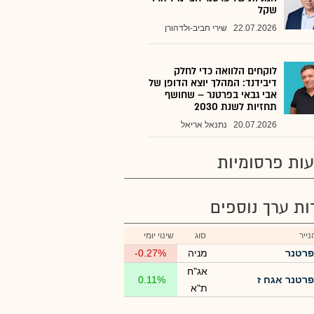
שקל
22.07.2026
שירי חביב-ולדהורן
לוקחים הלוואה כדי לחלק
דיבידנד: המהלך יוצא הדופן של
אבי גבאי בפרטנר – שחושף
תחזיות לשנת 2030
20.07.2026
נתנאל אריאל
ות פרסומיות
רות ערך נוספים
ייר
סוג
שינוי יומי
פרטנר
מניה
-0.27%
אג"ח
פרטנר אגח ז
0.11%
ת"א