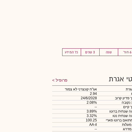
6 חוד'
שנה
3 שנים
כל המידע
י אגרת
פרופיל
גרת
אג"ח קונצרני לא צמוד
2.94
 פדיון קרוב
24/6/2028
 נקובה
2.08%
 קיים
--
 שנתית ברוטו
3.89%
 שנתית נטו
3.32%
תואם ברוטו פארי
100.25
 מעלות
AA-il
 מדרוג
--