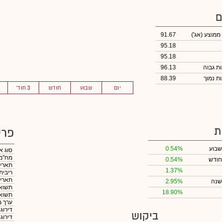
ם
 ממוצע
(אג')
91.67
95.18
95.18
96.13
88.39
יום
שבוע
חודש
3 חוד'
ת
פרט
שבוע
0.54%
סוג א
מח"מ
חודש
0.54%
תאריך
1.37%
ריבית
תאריך
שנה
2.95%
תשואה
18.90%
תשואה
ערך מ
דירוג
ביקוש
דירוג