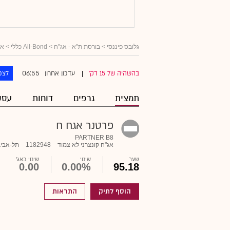
גלובס פיננסי
>
בורסת ת"א - אג"ח
>
All-Bond כללי
>
אג
06:55
בהשהיה של 15 דק'
עדכון אחרון
לצפ
|
תמצית
גרפים
דוחות
עסק
פרטנר אגח ח
PARTNER B8
אג"ח קונצרני לא צמוד
1182948
תל-אביב
שער
שינוי
שינוי באג'
0.00
0.00%
95.18
הוסף לתיק
התראות