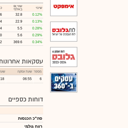
₪ שווי
שינוי
כמ
באלפי
86
32.8
0.12%
04
22.9
0.13%
24
5.5
0.28%
90
5.6
0.29%
62
369.6
0.34%
עסקאות אחרונות
מספר
שעת עסקה
שער
.18
06:55
6
דוחות כספיים
סה"כ הכנסות
רווח גולמי