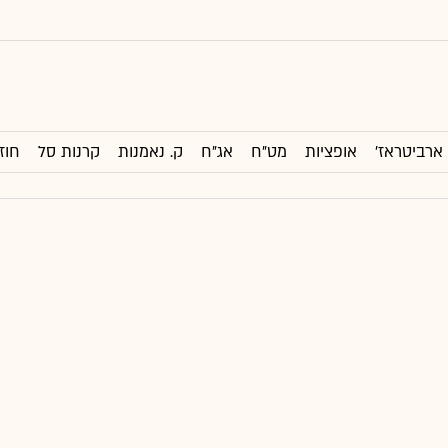
ארביטראז'
אופציות
מט"ח
אג"ח
ק. נאמנות
קרנות סל
חוז