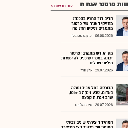
ות פרטנר אגח ח
עוד חדשות
הדיבידנד החריג בסכנה?
מחזיקי האג"ח של פרטנר
מתנגדים לניסיון החלוקה
06.08.2026
איתן גרסטנפלד
מס הגודש מתקרב: פרטנר
זכתה במכרז שיכניס לה עשרות
מיליוני שקלים
29.07.2026
אלון פרל
הבורסה בתל אביב ננעלה
באדום; טבע זינקה ב-10%,
שו"ב אנרגיה קפצה
29.07.2026
שירות גלובס
המהלך היצירתי שיניב לבעלי
המניות של פרטנר חצי מיליארד