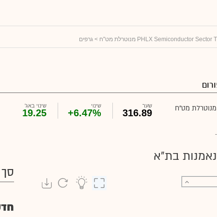
> גרפים
רום
שער
שינוי
שינוי באג'
19.25
+6.47%
316.89
-
נאמנות בת"א
סך 
חדש