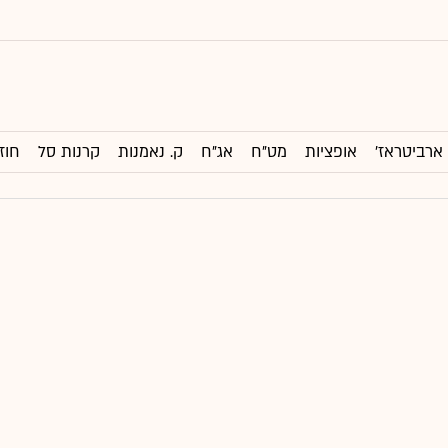
ארביטראז'
אופציות
מט"ח
אג"ח
ק. נאמנות
קרנות סל
חוז