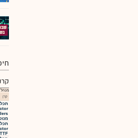
חיפ
קרנ
מנהל :
קרן
ctor
ders
מנוט
ctor
TTF מנוטרלת מט"ח