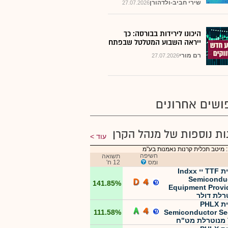
שירי חביב-ולדהורן
27.07.2026
היכונו לירידות בבורסה: כך
ייראה השבוע המטלטל שבפתח
רם מורי
27.07.2026
ושים אחרונים
ות נוספות של מנהל הקרן
עוד
 מיטב תכלית קרנות נאמנות בע"מ
חשיפה
תשואה
ומס
12 ח'
תכלית TTF יי Indxx
Semicondu
141.85%
Equipment Provi
רלת דולר
תכלית PHLX
111.58%
Semiconductor Se