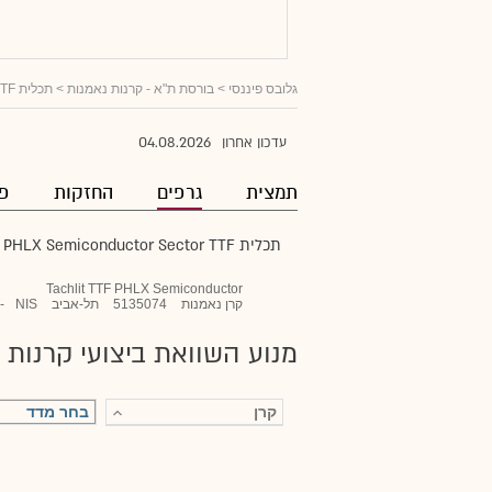
גלובס פיננסי
>
בורסת ת"א - קרנות נאמנות
>
תכלית PHLX Semiconductor Sector TTF מנוטרלת מט"ח
04.08.2026
עדכון אחרון
תמצית
גרפים
החזקות
פו
תכלית PHLX Semiconductor Sector TTF מנוטרלת מט"ח
Tachlit TTF PHLX Semiconductor
קרן נאמנות
5135074
תל-אביב
NIS
-
מנוע השוואת ביצועי קרנות 