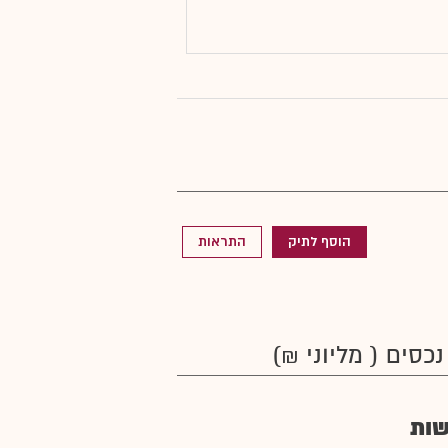
הוסף לתיק
התראות
נכסים ( מליוני ₪)
ות