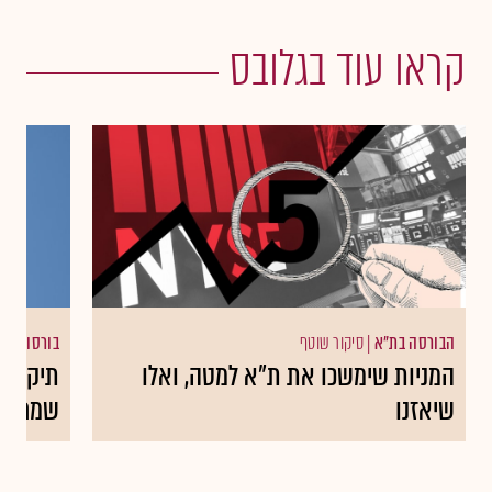
קראו עוד בגלובס
הבורסה בת"א
|
סיקור שוטף
בורסות עו
המניות שימשכו את ת"א למטה, ואלו
תיקון ח
שיאזנו
שמחקו 