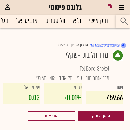
גלובס פיננסי
ראשי
תיק אישי
ת"א
וול סטריט
ארביטראז'
מט"
06:48
עדכון אחרון
נתוני המדד מתעדכנים בזמן אמת
|
מדד תל בונד-שקלי
Tel Bond-Shekel
מדד אגרות חוב
710
תל-אביב
NIS
תאורטי
שער
שינוי
שינוי באג'
0.03
+0.01%
459.66
הוסף לתיק
התראות