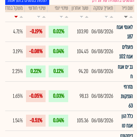
הנתונים בהשהיה של 15 דק׳
לצפות בנתונים בזמן אמת
שם נייר
תאריך עסקה
שער אחרון
שינוי יומי
שינוי חודשי
משקל במדד
ת
לאומי אגח
4.71%
-0.19%
0.02%
103.90
06/08/2026
187
פועלים
3.19%
-0.08%
0.04%
104.45
06/08/2026
אגח 102
גב ים אגח
2.25%
0.22%
0.12%
94.20
06/08/2026
ח
מזרחי
1.65%
-0.05%
0.03%
98.13
06/08/2026
הנפקות
63
כלל הון
1.54%
-0.51%
0.04%
105.36
06/08/2026
אגח טו
דיסקונט