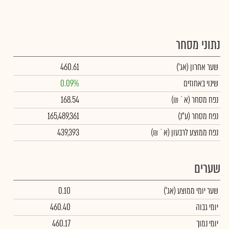
נתוני מסחר
שער אחרון
(אג')
460.61
שינוי באחוזים
0.09%
נפח מסחר
(א` ₪)
168.54
נפח מסחר
(ע"נ)
165,489,361
נפח ממוצע לרבעון (א` ₪)
439,393
שערים
שער יומי ממוצע
(אג')
0.10
יומי גבוה
460.40
יומי נמוך
460.17