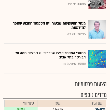
01.08.2026
כתבי גלובס
מנהל ההשקעות שבטוח: זה הסקטור החבוט שהפך
להזדמנות
28.07.2026
נתנאל אריאל
מחזורי המסחר קפצו ולג'פריס יש המלצה חמה על
הבורסה בתל אביב
27.07.2026
שירי חביב-ולדהורן
הצעות פרסומיות
מדדים נוספים
שם הנייר
שער
שינוי יומי
ת"א-35
4,168.97
0.98%