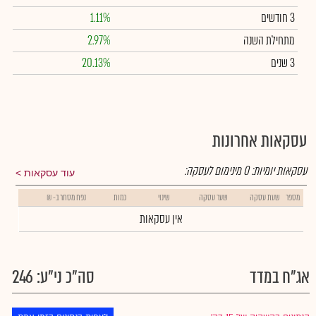
3 חודשים
1.11%
מתחילת השנה
2.97%
3 שנים
20.13%
עסקאות אחרונות
עסקאות יומיות:
0
מינימום לעסקה:
עוד עסקאות
מספר
שעת עסקה
שער עסקה
שינוי
כמות
נפח מסחר ב- ₪
אין עסקאות
אג"ח במדד
סה"כ ני"ע: 246