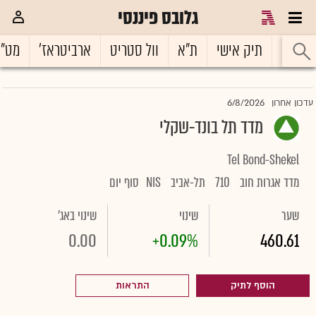
גלובס פיננסי
ראשי
תיק אישי
ת"א
וול סטריט
ארביטראז'
מט"
6/8/2026
עדכון אחרון
מדד תל בונד-שקלי
Tel Bond-Shekel
מדד אגרות חוב
710
תל-אביב
NIS
סוף יום
שער
שינוי
שינוי באג'
0.00
+0.09%
460.61
הוסף לתיק
התראות