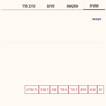
תמצית
עסקאות
פורום
הרכב מדד
השוואה
יום
שבוע
חודש
3 חוד'
6 חוד'
שנה
3 שנים
כל המידע