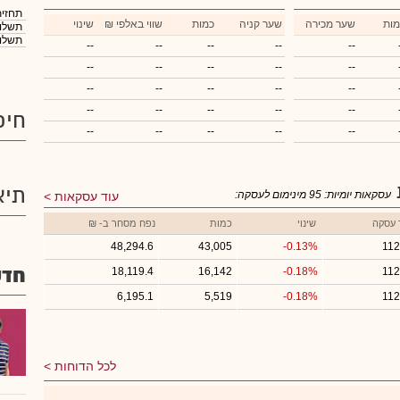
תחזית
מות
שער מכירה
שער קניה
כמות
₪ שווי באלפי
שינוי
תשלום
תשלום
--
--
--
--
--
--
--
--
--
--
--
--
--
--
--
--
--
--
--
--
חיפ
--
--
--
--
--
תיא
עסקאות יומיות:
95
מינימום לעסקה:
עוד עסקאות
 עסקה
שינוי
כמות
נפח מסחר ב- ₪
48,294.6
43,005
-0.13%
112
חדש
18,119.4
16,142
-0.18%
112
6,195.1
5,519
-0.18%
112
לכל הדוחות