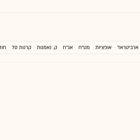
ארביטראז'
אופציות
מט"ח
אג"ח
ק. נאמנות
קרנות סל
חוז