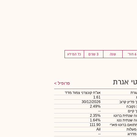
6 חוד'
שנה
3 שנים
כל המידע
י אגרת
פרופיל
גרת
אג"ח קונצרני צמוד מדד
1.61
 פדיון קרוב
30/12/2026
 נקובה
2.49%
 קיים
--
 שנתית ברוטו
2.35%
 שנתית נטו
1.64%
תואם ברוטו פארי
111.90
 מעלות
Ail
 מדרוג
--