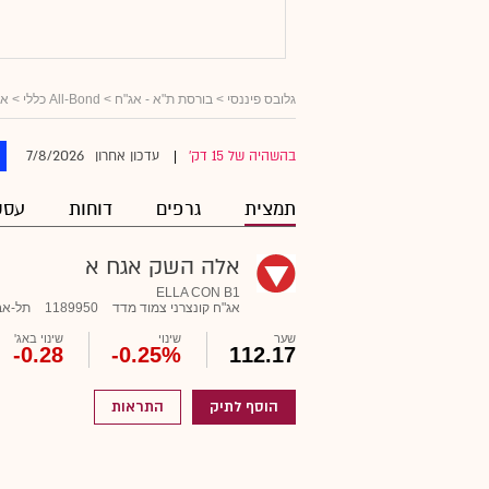
גלובס פיננסי
>
בורסת ת"א - אג"ח
>
All-Bond כללי
>
אג
7/8/2026
בהשהיה של 15 דק'
עדכון אחרון
|
תמצית
גרפים
דוחות
עסק
אלה השק אגח א
ELLA CON B1
אג"ח קונצרני צמוד מדד
1189950
תל-אב
שער
שינוי
שינוי באג'
-0.28
-0.25%
112.17
הוסף לתיק
התראות