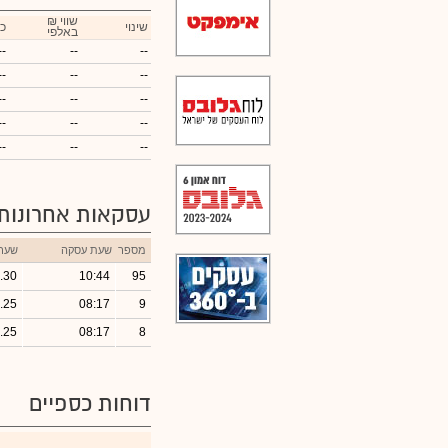
₪ שווי
שינוי
כ
באלפי
--
--
--
--
--
--
--
--
--
--
--
--
--
--
--
עסקאות אחרונות
מספר
שעת עסקה
שער
.30
10:44
95
.25
08:17
9
.25
08:17
8
דוחות כספיים