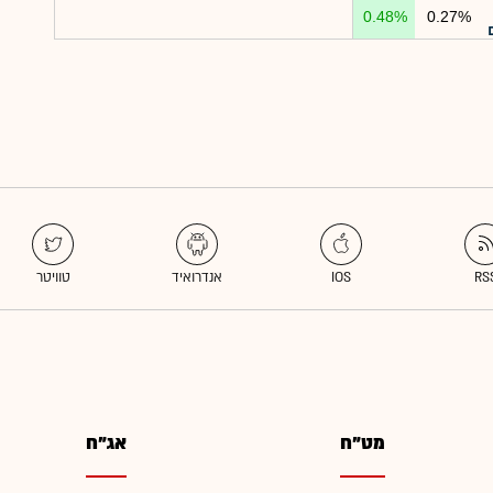
0.48%
0.27%
מט"ח
אג"ח