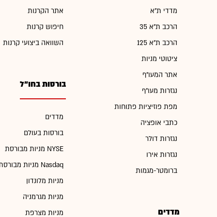
מדדי ת"א
אתר הקרנות
הרכב ת"א 35
חיפוש קרנות
הרכב ת"א 125
השוואה ביצועי קרנות
ציטוטי מניות
אתר המעו"ף
בורסות בחו"ל
נגזרות מעו"ף
מפת פוזיציות פתוחות
מדדים
כתבי אופציה
בורסות בעולם
נגזרות דולר
מניות מבורסת NYSE
נגזרות אירו
מניות מבורסת Nasdaq
ברומטר-מגמות
מניות מלונדון
מניות מגרמניה
מדדים
מניות מצרפת