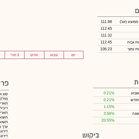
ם
 ממוצע
(אג')
111.98
112.45
111.32
112.45
106.23
יום
שבוע
חודש
3 חוד'
ת
פרט
שבוע
0.21%
סוג א
מח"מ
חודש
0.21%
תאריך
1.15%
ריבית
תאריך
שנה
3.56%
תשואה
20.55%
תשואה
ערך מ
דירוג
ביקוש
דירוג