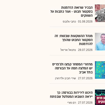
הבכיר שרואה הזדמנות
בסקטור חבוט - ועוד כתבות על
השווקים
01.08.2026
כתבי גלובס
מנהל ההשקעות שבטוח: זה
הסקטור החבוט שהפך
להזדמנות
28.07.2026
נתנאל אריאל
מחזורי המסחר קפצו ולג'פריס
יש המלצה חמה על הבורסה
בתל אביב
27.07.2026
שירי חביב-ולדהורן
היכונו לירידות בבורסה: כך
ייראה השבוע המטלטל שבפתח
27.07.2026
רם מורי