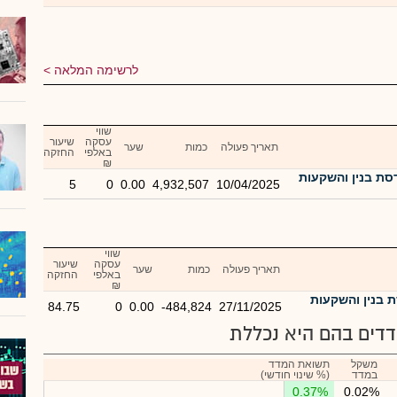
לרשימה המלאה
שווי
עסקה
שיעור
תאריך פעולה
כמות
שער
באלפי
החזקה
₪
סת בנין והשקעות
5
0
0.00
4,932,507
10/04/2025
שווי
עסקה
שיעור
תאריך פעולה
כמות
שער
באלפי
החזקה
₪
 בנין והשקעות
84.75
0
0.00
-484,824
27/11/2025
דים בהם היא נכללת
משקל
תשואת המדד
במדד
(% שינוי חודשי)
0.37%
0.02%