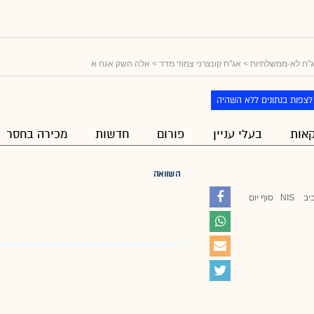
"ח לא-ממשלתיות
>
אג"ח קונצרני צמוד מדד
> אלה השק אגח א
לצפות בנתונים ללא השהיה
אות
בעלי עניין
פורום
חדשות
מכירה בחסר
השוואה
יב
NIS
סוף יום