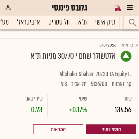
גלובס פיננסי
ראשי
תיק אישי
ת"א
וול סטריט
ארביטראז'
מט"
5/8/2026
עדכון אחרון
אלטשולר שחם י 30/70 מניות ת"א
Altshuler Shaham 70/30 TA Equity IL
קרן נאמנות
5136700
תל-אביב
NIS
שער
שינוי
שינוי באג'
0.23
+0.17%
134.56
הוסף לתיק
התראות