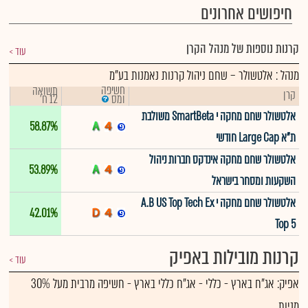
חיפושים אחרונים
קרנות נוספות של מנהל הקרן
עוד
מנהל : אלטשולר – שחם ניהול קרנות נאמנות בע"מ
חשיפה
תשואה
קרן
12 ח'
ומס
אלטשולר שחם מחקה י SmartBeta משולבת
58.87%
ת"א Large Cap חודשי
אלטשולר שחם מחקה אינדקס חברות ניהול
53.89%
השקעות ומסחר בישראל
אלטשולר שחם מחקה י A.B US Top Tech Ex
42.01%
Top 5
קרנות מובילות באפיק
עוד
אפיק:
אג"ח בארץ - כללי
-
אג"ח כללי בארץ - חשיפה מרבית מעל 30%
מניות