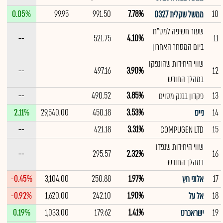
0.05%
99.95
991.50
7.78%
10
ממשל שקלית 0327
שעור חשיפה למט"ח
--
521.75
4.10%
11
ביום המסחר האחרון
שווי היחידות שהונפקו
--
497.16
3.90%
12
במהלך החודש
--
490.52
3.85%
13
פקדון בבנק מסוים
2.11%
29,540.00
450.18
3.53%
14
נייס
--
421.18
3.31%
15
COMPUGEN LTD
שווי היחידות שנפדו
--
295.57
2.32%
16
במהלך החודש
-0.45%
3,104.00
250.88
1.97%
17
אלוני חץ
-0.92%
1,620.00
242.10
1.90%
18
אל על
0.19%
1,033.00
179.62
1.41%
19
ישראכרט