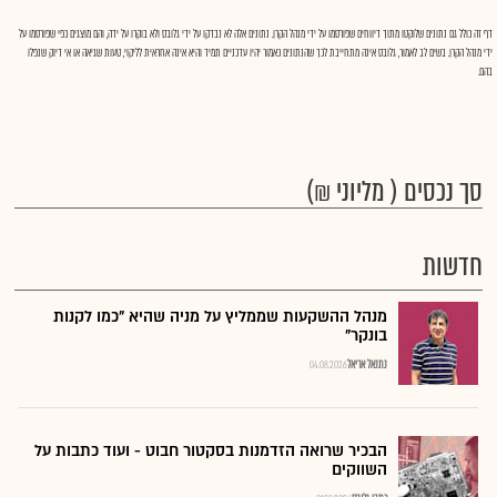
דף זה כולל גם נתונים שלוקטו מתוך דיווחים שפורסמו על ידי מנהל הקרן. נתונים אלה לא נבדקו על ידי גלובס ולא בוקרו על ידה, והם מוצגים כפי שפורסמו על
ידי מנהל הקרן. בשים לב לאמור, גלובס אינה מתחייבת לכך שהנתונים כאמור יהיו עדכניים תמיד והיא אינה אחראית לליקוי, טעות שגיאה או אי דיוק שנפלו
בהם.
סך נכסים ( מליוני ₪)
חדשות
מנהל ההשקעות שממליץ על מניה שהיא "כמו לקנות
בונקר"
נתנאל אריאל
04.08.2026
הבכיר שרואה הזדמנות בסקטור חבוט - ועוד כתבות על
השווקים