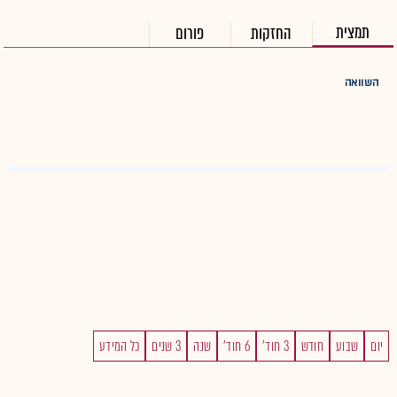
תמצית
החזקות
פורום
השוואה
יום
שבוע
חודש
3 חוד'
6 חוד'
שנה
3 שנים
כל המידע