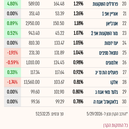
4.80%
589.00
164.48
1.29%
20
פרודלים השקעות
0.00%
351.40
53.39
1.26%
21
אוריין אפ 1
0.89%
2,950.00
150.50
1.18%
22
אנרג'יאן
0.52%
943.40
45.22
1.07%
23
מור השקעות אפ 2
0.00%
810.30
133.47
1.05%
24
יעז יזמות
-1.91%
231.30
131.89
1.04%
25
נתנאל מניבים
-0.59%
1,010.00
124.45
0.98%
26
אלמוגים
0.33%
117.34
117.64
0.92%
27
פועלים הת נד יג
-1.74%
13,560.00
103.67
0.81%
28
אלקו
0.00%
99.60
101.90
0.80%
29
גלעד מאי אגח ג
0.00%
99.36
99.29
0.78%
30
בלאקאדג' אגח ה
*הרכב הקרן נכון ל- 5/29/2026
סך נכסים: 52,532.25
כל החזקות הקרן