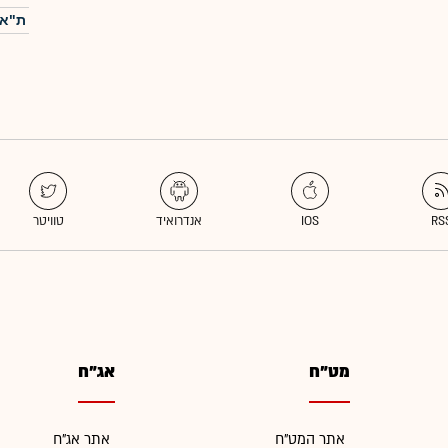
ת"א-
מט"ח
אג"ח
אתר המט"ח
אתר אג"ח