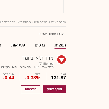
גלובס פיננסי
> בורסת ת"א >
בורסת ת"א - כל המדדים
>
10:52
עדכון אחרון
תמצית
גרפים
עסקאות
פ
מדד ת"א-ביומד
TA-Biomed
מדד ענפי
167
תל-אביב
NIS
סוף יום
שער
שינוי
שינוי באג'
-0.44
-0.33%
131.87
הוסף לתיק
התראות