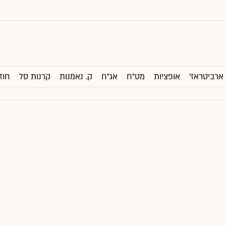
ארביטראז'
אופציות
מט"ח
אג"ח
ק. נאמנות
קרנות סל
חוז