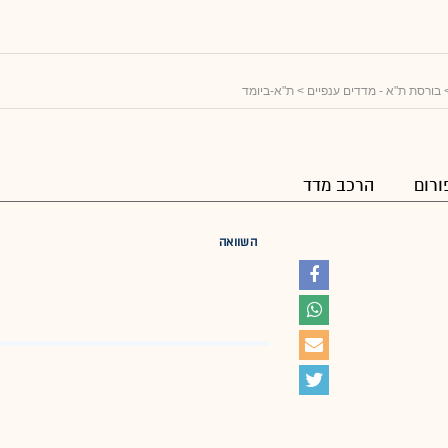
בורסת ת"א - מדדים ענפיים
> ת"א-ביומד
ורום
הרכב מדד
השוואה