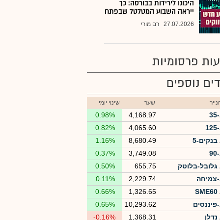
היכונו לירידות בבורסה: כך
ייראה השבוע המטלטל שבפתח
27.07.2026
רם מורי
ות פרסומיות
ים נוספים
ייר
שער
שינוי יומי
3
4,168.97
0.98%
1
4,065.60
0.82%
בנקים-5
8,680.49
1.16%
9
3,749.08
0.37%
גלובל-בלוטק
655.75
0.50%
צמיחה
2,229.74
0.11%
S
1,326.65
0.66%
פיננסים
10,293.62
0.65%
נדלן
1,368.31
-0.16%