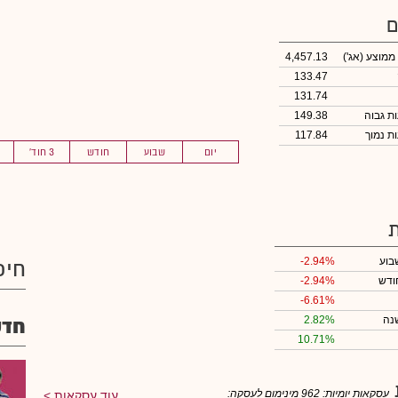
ם
 ממוצע
(אג')
4,457.13
133.47
131.74
149.38
117.84
יום
שבוע
חודש
3 חוד'
בוע
-2.94%
חיפ
ודש
-2.94%
-6.61%
נה
2.82%
חדש
10.71%
עסקאות יומיות:
962
מינימום לעסקה:
עוד עסקאות