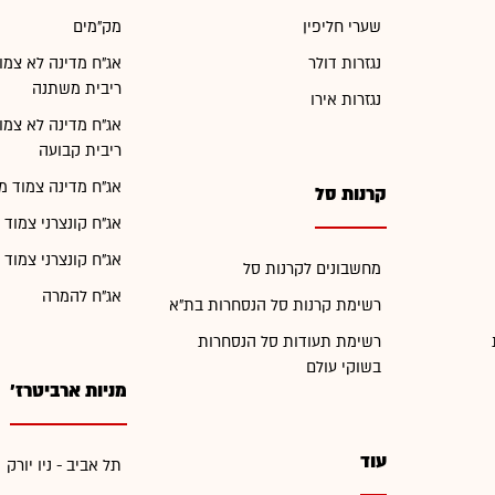
שערי חליפין
מק"מים
נגזרות דולר
אג"ח מדינה לא צמו
ריבית משתנה
נגזרות אירו
אג"ח מדינה לא צמו
ריבית קבועה
אג"ח מדינה צמוד מ
קרנות סל
אג"ח קונצרני צמוד 
אג"ח קונצרני צמוד 
מחשבונים לקרנות סל
אג"ח להמרה
רשימת קרנות סל הנסחרות בת"א
רשימת תעודות סל הנסחרות
בשוקי עולם
מניות ארביטרז'
עוד
תל אביב - ניו יורק