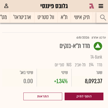
גלובס פיננסי
ראשי
תיק אישי
ת"א
וול סטריט
ארביטראז'
מט"
6/8/2026
עדכון אחרון
מדד ת"א-בנקים
TA-Bank
מדד
194
תל-אביב
NIS
סוף יום
שער
שינוי
שינוי באג'
0.00
+1.34%
8,092.37
הוסף לתיק
התראות