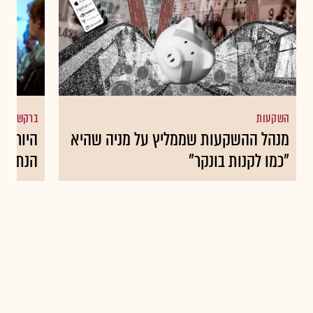
השקעות
ברקשייר הא
מנהל ההשקעות שממליץ על מניה שהיא
היורש 
"כמו לקנות בונקר"
הנתונים