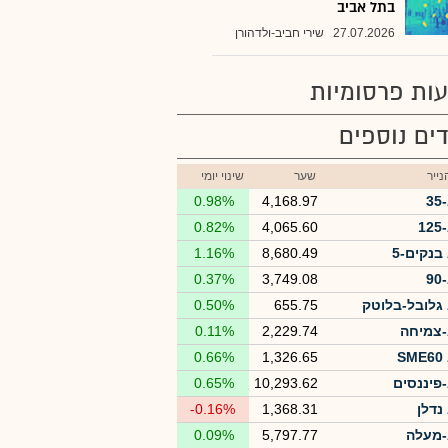
בתל אביב
27.07.2026
שירי חביב-ולדהורן
ות פרסומיות
ים נוספים
ייר
שער
שינוי יומי
3
4,168.97
0.98%
1
4,065.60
0.82%
בנקים-5
8,680.49
1.16%
9
3,749.08
0.37%
גלובל-בלוטק
655.75
0.50%
צמיחה
2,229.74
0.11%
S
1,326.65
0.66%
פיננסים
10,293.62
0.65%
נדלן
1,368.31
-0.16%
מעלה
5,797.77
0.09%