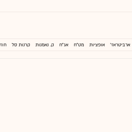
ארביטראז'
אופציות
מט"ח
אג"ח
ק. נאמנות
קרנות סל
חוזי