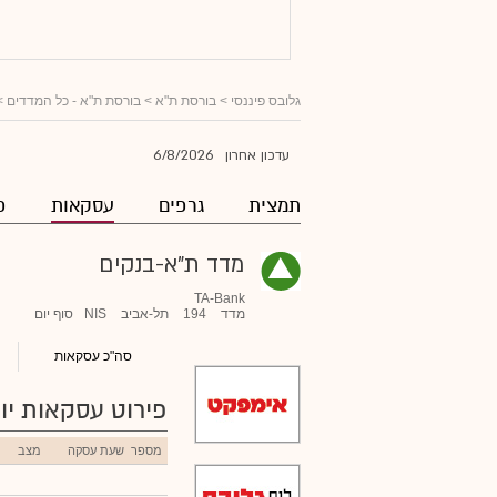
גלובס פיננסי
> בורסת ת"א >
בורסת ת"א - כל המדדים
>
6/8/2026
עדכון אחרון
תמצית
גרפים
עסקאות
פ
מדד ת"א-בנקים
TA-Bank
מדד
194
תל-אביב
NIS
סוף יום
סה"כ עסקאות
פירוט עסקאות יומ
מספר
שעת עסקה
מצב