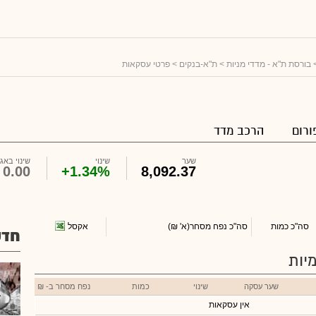
בורסת ת"א - מדדי מניות
>
ת"א-בנקים
> פרטי עסקאות
ורום
הרכב מדד
שער
שינוי
שינוי באג'
0.00
+1.34%
8,092.37
אקסל
סה"כ כמות
סה"כ נפח מסחר
(א' ₪)
חדש
יות
שער עסקה
שינוי
כמות
נפח מסחר ב- ₪
אין עסקאות