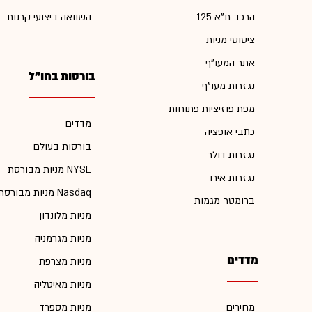
הרכב ת"א 125
השוואה ביצועי קרנות
ציטוטי מניות
אתר המעו"ף
בורסות בחו"ל
נגזרות מעו"ף
מפת פוזיציות פתוחות
מדדים
כתבי אופציה
בורסות בעולם
נגזרות דולר
מניות מבורסת NYSE
נגזרות אירו
מניות מבורסת Nasdaq
ברומטר-מגמות
מניות מלונדון
מניות מגרמניה
מדדים
מניות מצרפת
מניות מאיטליה
מחירים
מניות מספרד