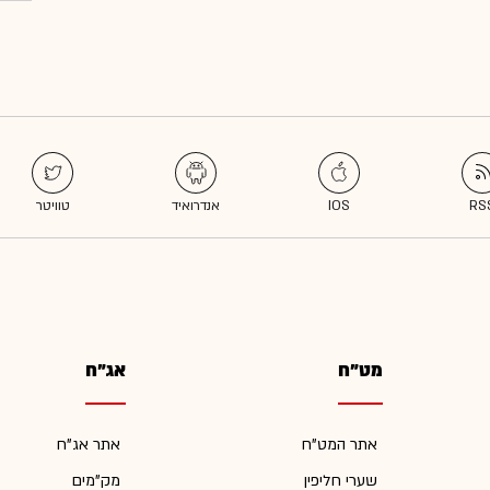
מט"ח
אג"ח
אתר המט"ח
אתר אג"ח
שערי חליפין
מק"מים