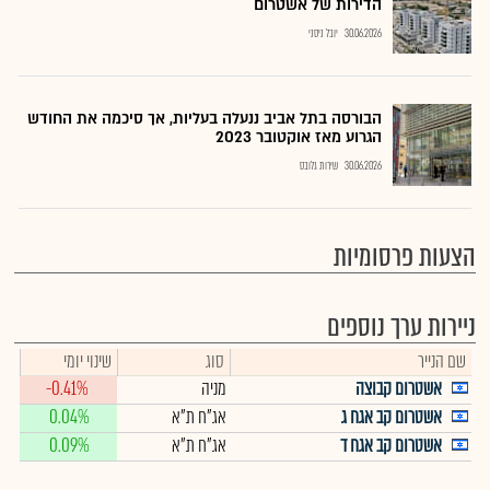
הדירות של אשטרום
30.06.2026
יובל ניסני
הבורסה בתל אביב ננעלה בעליות, אך סיכמה את החודש
הגרוע מאז אוקטובר 2023
30.06.2026
שירות גלובס
הצעות פרסומיות
ניירות ערך נוספים
שם הנייר
סוג
שינוי יומי
אשטרום קבוצה
מניה
-0.41%
אשטרום קב אגח ג
אג"ח ת"א
0.04%
אשטרום קב אגח ד
אג"ח ת"א
0.09%