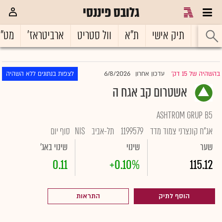
גלובס פיננסי
ראשי
תיק אישי
ת"א
וול סטריט
ארביטראז'
מט"
6/8/2026
בהשהיה של 15 דק'
עדכון אחרון
לצפות בנתונים ללא השהיה
|
אשטרום קב אגח ה
ASHTROM GRUP B5
אג"ח קונצרני צמוד מדד
1199579
תל-אביב
NIS
סוף יום
שער
שינוי
שינוי באג'
0.11
+0.10%
115.12
הוסף לתיק
התראות