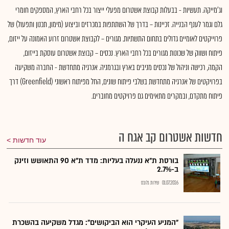
וג'מייקה. תעשיות - בבעלות קבוצת אשטרום מפעלי ייצור בכל רחבי הארץ, המספקים חומרי
גלם וגמר לענף הבנייה. זכיינות – בדרך של השתתפות במכרזים וביצוע (מימון, תכנון ותפעול) של
פרוייקטים לאומיים גדולים בתחום התשתיות. מגורים – לקבוצת אשטרום זרוע האמונה על ייזום,
פיתוח ושווק של שכונות מגורים בכל רחבי הארץ. נכסים – קבוצת אשטרום עוסקת בייזום,
הקמה, רכישה וניהול של נכסים מניבים בארץ ובגרמניה. אנרגיה מתחדשת - החברה משקיעה
בפרויקטים של אנרגיה מתחדשת בשלבי פיתוח שונים, החל מפיתוח ראשוני (Greenfield) דרך
פיתוח מתקדם, ובמקרים מתאימים גם פרויקטים מחוברים.
חדשות אשטרום קב אגח ה
עוד חדשות
בורסת ת"א ננעלה בעליות: מדד ת"א 90 התאושש וזינק
ב-2.7%
01.07.2026
שירות גלובס
"המניע העיקרי הוא הביקושים": מגדל משקיעה בהשכרת