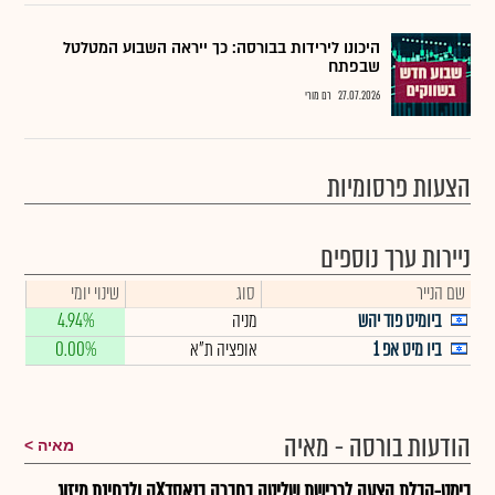
היכונו לירידות בבורסה: כך ייראה השבוע המטלטל
שבפתח
27.07.2026
רם מורי
הצעות פרסומיות
ניירות ערך נוספים
שם הנייר
סוג
שינוי יומי
ביומיט פוד יהש
מניה
4.94%
ביו מיט אפ 1
אופציה ת"א
0.00%
הודעות בורסה - מאיה
מאיה
בימט-קבלת הצעה לרכישת שליטה בחברה בנאסדXק ולבחינת מיזוג