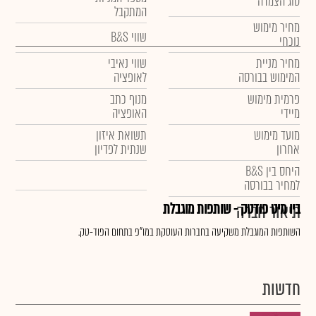
סוג הצמדה
המתקבל
מחיר מימוש
שווי B&S
נוכחי
מחיר מניית
שווי נאיבי
המימוש בבורסה
לאופציה
פרמית מימוש
מנוף כתב
מיידי
האופציה
מועד מימוש
תשואת איזון
אחרון
שנתית לפדיון
היחס בין B&S
למחיר בבורסה
ביו מיט פודטק - שותפות מוגבלת
תיאור חברה
השותפות המוגבלת משקיעה בחברות העוסקת במו"פ בתחום הפוד-טק.
חדשות