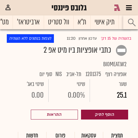
גלובס פיננסי
ראשי
תיק אישי
ת"א
וול סטריט
ארביטראז'
מט"
11:20
בהשהיה של 15 דק'
עדכון אחרון
לצפות בנתונים ללא השהיה
|
כתבי אופציות ביו מיט אפ 2
BIOMEAT.W2
אופציה רצף
1201375
תל-אביב
NIS
סוף יום
שער
שינוי
שינוי באג'
0.00
0.00%
25.1
הוסף לתיק
התראות
תמצית
עסקאות
פורום
חדשות