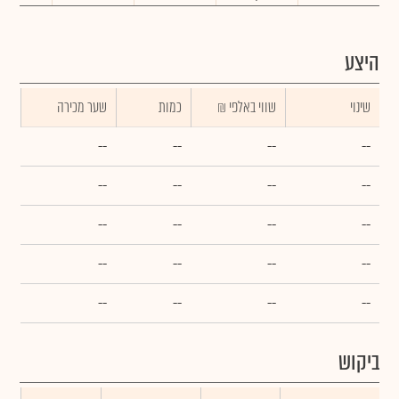
היצע
שינוי
₪ שווי באלפי
כמות
שער מכירה
--
--
--
--
--
--
--
--
--
--
--
--
--
--
--
--
--
--
--
--
ביקוש