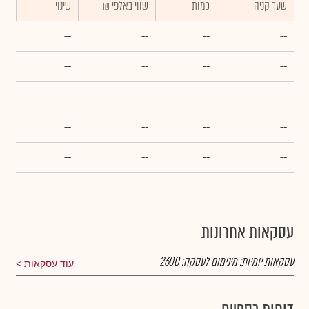
שער קניה
כמות
₪ שווי באלפי
שינוי
--
--
--
--
--
--
--
--
--
--
--
--
--
--
--
--
--
--
--
--
עסקאות אחרונות
עסקאות יומיות:
מינימום לעסקה:
2600
עוד עסקאות