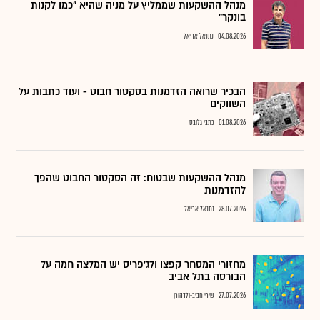
מנהל ההשקעות שממליץ על מניה שהיא "כמו לקנות
בונקר"
04.08.2026
נתנאל אריאל
הבכיר שרואה הזדמנות בסקטור חבוט - ועוד כתבות על
השווקים
01.08.2026
כתבי גלובס
מנהל ההשקעות שבטוח: זה הסקטור החבוט שהפך
להזדמנות
28.07.2026
נתנאל אריאל
מחזורי המסחר קפצו ולג'פריס יש המלצה חמה על
הבורסה בתל אביב
27.07.2026
שירי חביב-ולדהורן