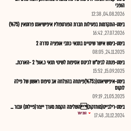
הופכי
04.08.2026, 12:38
בימט-התקדמות בפעילות חברת הפורטפוליו איפישיאנט פרוטאין (%75)
27.07.2026, 16:42
בימט-בימש אישר שינויים בתנאי כתבי אופציה סדרה 2
24.11.2025, 08:05
בימט-פנתה לבימ"ש לכינוס אסיפות לשינוי תנאי כ.אופ' 2 -הארכת..
15.09.2025, 15:52
בימט-איפישיאנט(כ%75)פיתחה בהצלחה אב טיפוס ראשון של פילה
לוקוס
21.05.2025, 09:19
בימט-רילבייט(מוחזקת)השלימה הקמת מערך ייצור(פיילוט) עבור ...
הצג יותר
31.12.2024, 17:48