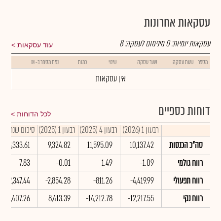
עסקאות אחרונות
עסקאות יומיות:
0
מינימום לעסקה:
8
עוד עסקאות
מספר
שעת עסקה
שער עסקה
שינוי
כמות
נפח מסחר ב- ₪
אין עסקאות
דוחות כספיים
לכל הדוחות
רבעון 1 (2026)
רבעון 4 (2025)
רבעון 1 (2025)
סיכום שנתי 2025
סה"כ הכנסות
10,137.42
11,595.09
9,324.82
48,333.61
רווח גולמי
-1.09
1.49
-0.01
7.83
רווח תפעולי
-4,419.99
-811.26
-2,854.28
-2,347.44
רווח נקי
-12,217.55
-14,212.78
8,413.39
-2,407.26