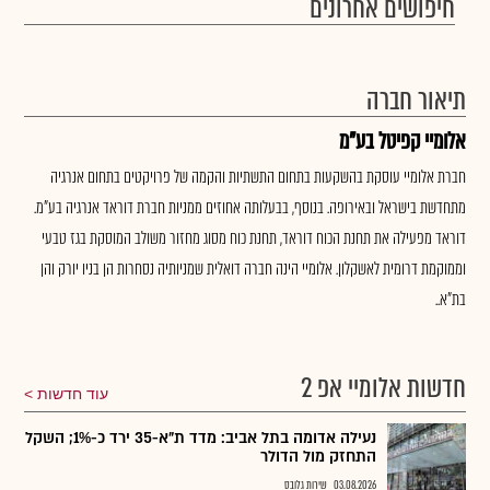
חיפושים אחרונים
תיאור חברה
אלומיי קפיטל בע"מ
חברת אלומיי עוסקת בהשקעות בתחום התשתיות והקמה של פרויקטים בתחום אנרגיה
מתחדשת בישראל ובאירופה. בנוסף, בבעלותה אחוזים ממניות חברת דוראד אנרגיה בע"מ.
דוראד מפעילה את תחנת הכוח דוראד, תחנת כוח מסוג מחזור משולב המוסקת בגז טבעי
וממוקמת דרומית לאשקלון. אלומיי הינה חברה דואלית שמניותיה נסחרות הן בניו יורק והן
בת"א..
חדשות אלומיי אפ 2
עוד חדשות
נעילה אדומה בתל אביב: מדד ת"א-35 ירד כ-1%; השקל
התחזק מול הדולר
03.08.2026
שירות גלובס