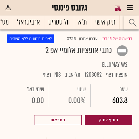
גלובס פיננסי
ראשי
תיק אישי
ת"א
וול סטריט
ארביטראז'
מט"
07:15
בהשהיה של 15 דק'
עדכון אחרון
לצפות בנתונים ללא השהיה
|
כתבי אופציות אלומיי אפ 2
ELLOMAY W2
אופציה רצף
1203082
תל-אביב
NIS
רציף
שער
שינוי
שינוי באג'
0.00
0.00%
603.8
הוסף לתיק
התראות