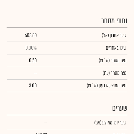
נתוני מסחר
שער אחרון
(אג')
603.80
שינוי באחוזים
0.00%
נפח מסחר
(א` ₪)
0.50
נפח מסחר
(ע"נ)
--
נפח ממוצע לרבעון (א` ₪)
3.00
שערים
שער יומי ממוצע
(אג')
--