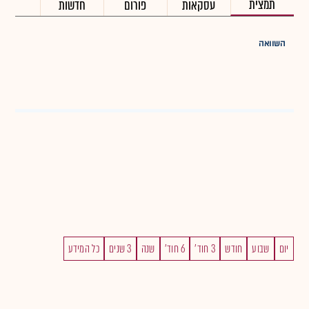
תמצית
עסקאות
פורום
חדשות
השוואה
יום
שבוע
חודש
3 חוד'
6 חוד'
שנה
3 שנים
כל המידע