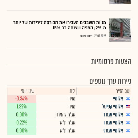
מניות השבבים העבירו את הבורסה לירידות של יותר
מ-2%; המניה שצנחה בכ-15%
27.07.2026
שירות גלובס
הצעות פרסומיות
ניירות ערך נוספים
שם הנייר
סוג
שינוי יומי
אלומיי
מניה
-0.34%
אלומיי קפיטל
מניה
1.32%
אלומיי אגח ד
אג"ח להמרה
0.00%
אלומיי אגח ו
אג"ח ת"א
0.22%
אלומיי אגח ז
אג"ח ת"א
0.00%