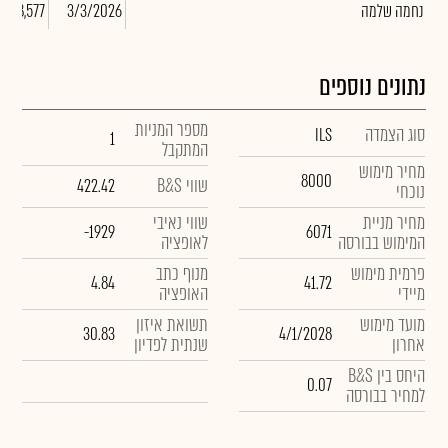
נחמה שלמה
3/3/2026
,588,577
נתונים נוספים
מספר המניות
סוג הצמדה
ILS
1
המתקבל
מחיר מימוש
8000
שווי B&S
422.42
נוכחי
מחיר מניית
שווי נאיבי
-1929
6071
המימוש בבורסה
לאופציה
פרמית מימוש
מנוף כתב
4.84
41.72
מיידי
האופציה
מועד מימוש
תשואת איזון
30.83
4/1/2028
אחרון
שנתית לפדיון
היחס בין B&S
0.07
למחיר בבורסה