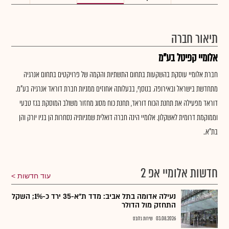
תיאור חברה
אלומיי קפיטל בע"מ
חברת אלומיי עוסקת בהשקעות בתחום התשתיות והקמה של פרויקטים בתחום אנרגיה
מתחדשת בישראל ובאירופה. בנוסף, בבעלותה אחוזים ממניות חברת דוראד אנרגיה בע"מ.
דוראד מפעילה את תחנת הכוח דוראד, תחנת כוח מסוג מחזור משולב המוסקת בגז טבעי
וממוקמת דרומית לאשקלון. אלומיי הינה חברה דואלית שמניותיה נסחרות הן בניו יורק והן
בת"א..
חדשות אלומיי אפ 2
עוד חדשות
נעילה אדומה בתל אביב: מדד ת"א-35 ירד כ-1%; השקל
התחזק מול הדולר
03.08.2026
שירות גלובס