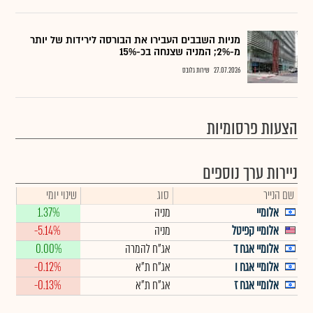
מניות השבבים העבירו את הבורסה לירידות של יותר
מ-2%; המניה שצנחה בכ-15%
27.07.2026
שירות גלובס
הצעות פרסומיות
ניירות ערך נוספים
שם הנייר
סוג
שינוי יומי
אלומיי
מניה
1.37%
אלומיי קפיטל
מניה
-5.14%
אלומיי אגח ד
אג"ח להמרה
0.00%
אלומיי אגח ו
אג"ח ת"א
-0.12%
אלומיי אגח ז
אג"ח ת"א
-0.13%