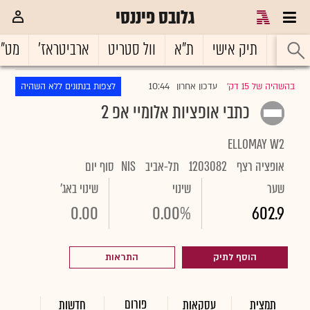
גלובס פיננסי
ראשי
תיק אישי
ת"א
וול סטריט
ארביטראז'
מט"
10:44
בהשהיה של 15 דק'
עדכון אחרון
לצפות בנתונים ללא השהיה
|
כתבי אופציות אלומיי אפ 2
ELLOMAY W2
אופציה רצף
1203082
תל-אביב
NIS
סוף יום
שער
שינוי
שינוי באג'
0.00
0.00%
602.9
הוסף לתיק
התראות
פורום
תמצית
עסקאות
חדשות