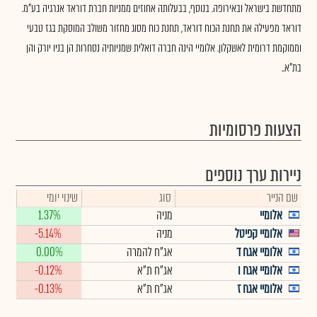
מתחדשת בישראל ובאירופה. בנוסף, בבעלותה אחוזים ממניות חברת דוראד אנרגיה בע"מ.
דוראד מפעילה את תחנת הכוח דוראד, תחנת כוח מסוג מחזור משולב המוסקת בגז טבעי
וממוקמת דרומית לאשקלון. אלומיי הינה חברה דואלית שמניותיה נסחרות הן בניו יורק והן
בת"א..
הצעות פרסומיות
ניירות ערך נוספים
שם הנייר
סוג
שינוי יומי
אלומיי
מניה
1.37%
אלומיי קפיטל
מניה
-5.14%
אלומיי אגח ד
אג"ח להמרה
0.00%
אלומיי אגח ו
אג"ח ת"א
-0.12%
אלומיי אגח ז
אג"ח ת"א
-0.13%