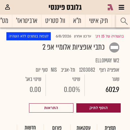
גלובס פיננסי
ראשי
תיק אישי
ת"א
וול סטריט
ארביטראז'
מט"
6/8/2026
בהשהיה של 15 דק'
עדכון אחרון
לצפות בנתונים ללא השהיה
|
כתבי אופציות אלומיי אפ 2
ELLOMAY W2
אופציה רצף
1203082
תל-אביב
NIS
סוף יום
שער
שינוי
שינוי באג'
0.00
0.00%
602.9
הוסף לתיק
התראות
חדשות
תמצית
עסקאות
פורום