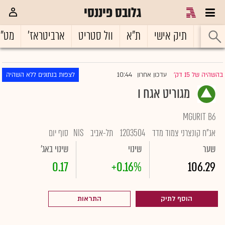
גלובס פיננסי
ראשי
תיק אישי
ת"א
וול סטריט
ארביטראז'
מט"
10:44
בהשהיה של 15 דק'
עדכון אחרון
לצפות בנתונים ללא השהיה
|
מגוריט אגח ו
MGURIT B6
אג"ח קונצרני צמוד מדד
1203504
תל-אביב
NIS
סוף יום
שער
שינוי
שינוי באג'
0.17
+0.16%
106.29
הוסף לתיק
התראות