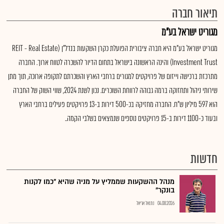
תיאור חברה
מגוריט ישראל בע"מ
מגוריט ישראל בע"מ היא חברה ציבורית הפועלת כקרן השקעות בנדל"ן (REIT - Real Estate
Investment Trust) והינה הראשונה בישראל בתחום הדיור להשכרה לטווח ארוך. החברה
מתרכזת ברכישה וייזום של פרויקטים למגורים ברחבי הארץ והשכרתם לתקופה ארוכה, תוך מתן
שירותי ניהול ותחזוקה ברמה גבוהה לרווחת השוכרים. נכון לשנת 2024, שווי השוק של החברה
הוא 597 מיליון ש"ח. החברה מחזיקה בכ-500 דירות ב-13 פרויקטים פעילים ברחבי הארץ
ובעוד כ-1100 דירות ב-15 פרויקטים נוספים שנמצאים בשלבי הקמה..
חדשות
מנהל ההשקעות שממליץ על מניה שהיא "כמו לקנות
בונקר"
04.08.2026
נתנאל אריאל