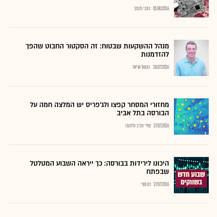
01.08.2026
כתבי גלובס
מנהל ההשקעות שבטוח: זה הסקטור החבוט שהפך
להזדמנות
28.07.2026
נתנאל אריאל
מחזורי המסחר קפצו ולג'פריס יש המלצה חמה על
הבורסה בתל אביב
27.07.2026
שירי חביב-ולדהורן
היכונו לירידות בבורסה: כך ייראה השבוע המטלטל
שבפתח
27.07.2026
רם מורי