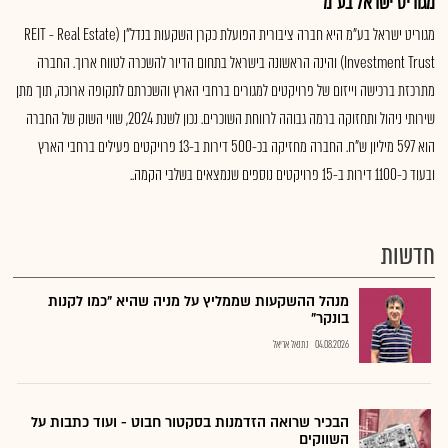
מגוריט ישראל בע"מ
מגוריט ישראל בע"מ היא חברה ציבורית הפועלת כקרן השקעות בנדל"ן (REIT - Real Estate
Investment Trust) והינה הראשונה בישראל בתחום הדיור להשכרה לטווח ארוך. החברה
מתרכזת ברכישה וייזום של פרויקטים למגורים ברחבי הארץ והשכרתם לתקופה ארוכה, תוך מתן
שירותי ניהול ותחזוקה ברמה גבוהה לרווחת השוכרים. נכון לשנת 2024, שווי השוק של החברה
הוא 597 מיליון ש"ח. החברה מחזיקה בכ-500 דירות ב-13 פרויקטים פעילים ברחבי הארץ
ובעוד כ-1100 דירות ב-15 פרויקטים נוספים שנמצאים בשלבי הקמה..
חדשות
מנהל ההשקעות שממליץ על מניה שהיא "כמו לקנות
בונקר"
04.08.2026
נתנאל אריאל
הבכיר שרואה הזדמנות בסקטור חבוט - ועוד כתבות על
השווקים