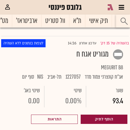
גלובס פיננסי
ראשי
תיק אישי
ת"א
וול סטריט
ארביטראז'
מט"
14:26
בהשהיה של 15 דק'
עדכון אחרון
לצפות בנתונים ללא השהיה
|
מגוריט אגח ח
MEGURIT B8
אג"ח קונצרני צמוד מדד
1227057
תל-אביב
NIS
סוף יום
שער
שינוי
שינוי באג'
0.00
0.00%
93.4
הוסף לתיק
התראות