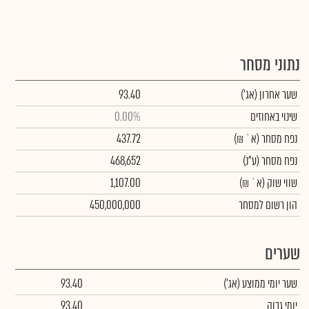
נתוני מסחר
שער אחרון
(אג')
93.40
שינוי באחוזים
0.00%
נפח מסחר
(א` ₪)
437.72
נפח מסחר
(ע"נ)
468,652
שווי שוק
(א` ₪)
1,107.00
הון רשום למסחר
450,000,000
שערים
שער יומי ממוצע
(אג')
93.40
יומי גבוה
93.40