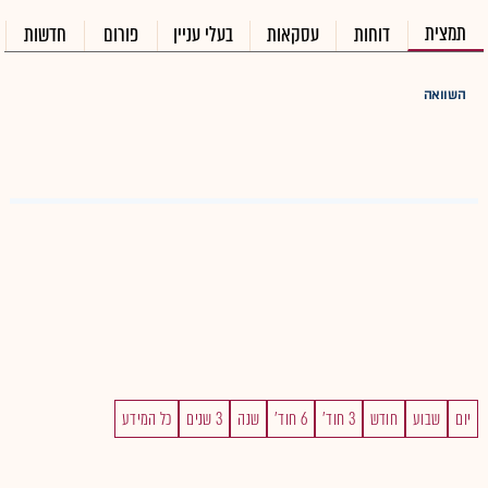
תמצית
דוחות
עסקאות
בעלי עניין
פורום
חדשות
השוואה
יום
שבוע
חודש
3 חוד'
6 חוד'
שנה
3 שנים
כל המידע