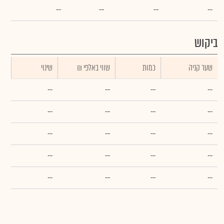
--
--
--
--
ביקוש
שער קניה
כמות
₪ שווי באלפי
שינוי
--
--
--
--
--
--
--
--
--
--
--
--
--
--
--
--
--
--
--
--