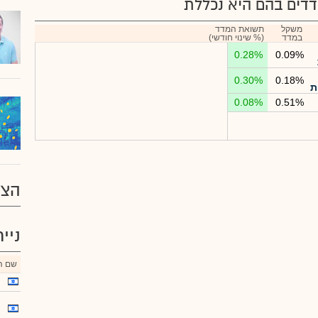
דים בהם היא נכללת
משקל
תשואת המדד
במדד
(% שינוי חודשי)
0.28%
0.09%
0.30%
0.18%
ת
0.08%
0.51%
הצע
ניי
שם הנ