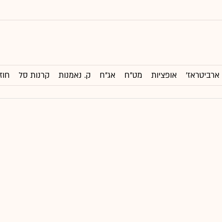
ארביטראז'
אופציות
מט"ח
אג"ח
ק. נאמנות
קרנות סל
חוז