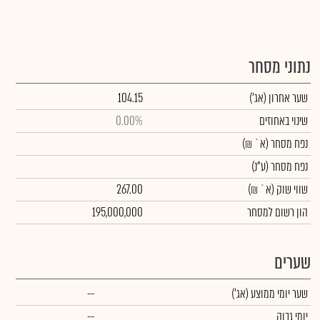
נתוני מסחר
שער אחרון
(אג')
104.15
שינוי באחוזים
0.00%
נפח מסחר
(א` ₪)
נפח מסחר
(ע"נ)
שווי שוק
(א` ₪)
267.00
הון רשום למסחר
195,000,000
שערים
שער יומי ממוצע
(אג')
--
יומי גבוה
--