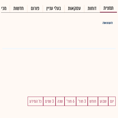
תמצית
דוחות
עסקאות
בעלי עניין
פורום
חדשות
מכיר
השוואה
יום
שבוע
חודש
3 חוד'
6 חוד'
שנה
3 שנים
כל המידע