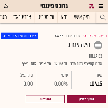
גלובס פיננסי
ראשי
תיק אישי
ת"א
וול סטריט
ארביטראז'
מט"
06:55
בהשהיה של 15 דק'
עדכון אחרון
לצפות בנתונים ללא השהיה
|
הילה אגח ב
HILLA B2
אג"ח קונצרני צמוד מדד
1206770
תל-אביב
NIS
רציף
שער
שינוי
שינוי באג'
0.00
0.00%
104.15
הוסף לתיק
התראות