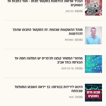
הבכיר שרואה הזדמנות בסקטור חבוט - ועוד כתבות על
השווקים
01.08.2026
כתבי גלובס
מנהל ההשקעות שבטוח: זה הסקטור החבוט שהפך
להזדמנות
28.07.2026
נתנאל אריאל
מחזורי המסחר קפצו ולג'פריס יש המלצה חמה על
הבורסה בתל אביב
27.07.2026
שירי חביב-ולדהורן
היכונו לירידות בבורסה: כך ייראה השבוע המטלטל
שבפתח
27.07.2026
רם מורי