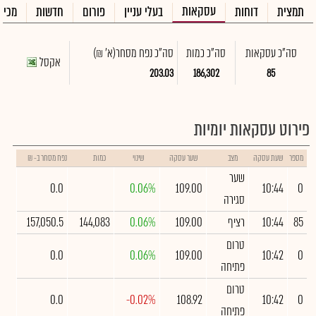
עסקאות
תמצית
דוחות
בעלי עניין
פורום
חדשות
מכיר
סה"כ עסקאות
סה"כ כמות
סה"כ נפח מסחר
(א' ₪)
אקסל
203.03
186,302
85
פירוט עסקאות יומיות
מספר
שעת עסקה
מצב
שער עסקה
שינוי
כמות
נפח מסחר ב- ₪
שער
0.0
0.06%
109.00
10:44
0
סגירה
85
10:44
רציף
109.00
0.06%
144,083
157,050.5
טרום
0.0
0.06%
109.00
10:42
0
פתיחה
טרום
0.0
-0.02%
108.92
10:42
0
פתיחה