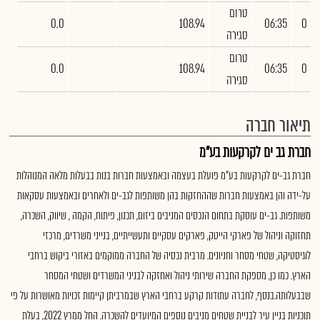
טרום
0.0
108.94
06:35
0
סגירה
טרום
0.0
108.94
06:35
0
סגירה
תיאור חברה
חברת גב ים לקרקעות בע"מ
חברת גב-ים לקרקעות בע"מ פועלת בעצמה ובאמצעות חברות בנות בבעלות מלאה המנוהלות
על-ידה והן באמצעות חברות שההחזקות בהן משותפות לגב-ים ולאחרים ובאמצעות עסקאות
משותפות. גב-ים עוסקת בתחום הנכסים המניבים ביזום, תכנון, פיתוח, הקמה , שיווק, השכרה,
תחזוקה וניהול של פארקי הייטק, פארקים עסקיים ותעשייתיים, בנייני משרדים, מרכזי
לוגיסטיקה, שטחי מסחר וחניונים. מרבית נכסיה של החברה ממוקמים באזורי ביקוש ברחבי
הארץ. כמו כן, מספקת החברה שירותי ניהול ואחזקה לבניני המשרדים ושטחי המסחר
שבבעלותה.בנסף, לחברה עתודות קרקע ברחבי הארץ שבמרביתן קיימות זכויות מאושרות על פי
תוכניות בניין עיר לבניית שטחים מניבים נוספים המיועדים להשכרה. החל ממרץ 2022, בעלת