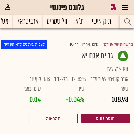
גלובס פיננסי
ראשי
תיק אישי
ת"א
וול סטריט
ארביטראז'
מט"
10:44
בהשהיה של 15 דק'
עדכון אחרון
לצפות בנתונים ללא השהיה
|
גב ים אגח יא
GAV YAM B11
אג"ח קונצרני צמוד מדד
1208339
תל-אביב
NIS
סוף יום
שער
שינוי
שינוי באג'
0.04
+0.04%
108.98
הוסף לתיק
התראות