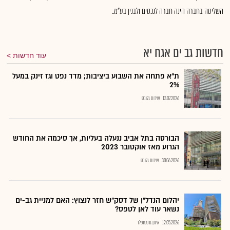
השליטה בחברה הינה חברה לנכסים ולבנין בע"מ..
חדשות גב ים אגח יא
עוד חדשות
ת"א פתחה את השבוע ביציבות; מדד נפט וגז זינק במעל
2%
13.07.2026
שירות גלובס
הבורסה בתל אביב ננעלה בעליות, אך סיכמה את החודש
הגרוע מאז אוקטובר 2023
30.06.2026
שירות גלובס
יהלום הנדל"ן של דסק"ש חזר לנצוץ: האם למניית גב-ים
נשאר עוד לאן לטפס?
12.05.2026
איתן גרסטנפלד