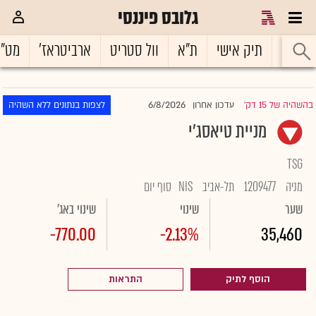
גלובס פיננסי
ראשי
תיק אישי
ת"א
וול סטריט
ארביטראז'
מט"
6/8/2026
בהשהיה של 15 דק'
עדכון אחרון
לצפות בנתונים ללא השהיה
|
מניית טיאסג'י
TSG
מניה
1209477
תל-אביב
NIS
סוף יום
שער
שינוי
שינוי באג'
-770.00
-2.13%
35,460
הוסף לתיק
התראות