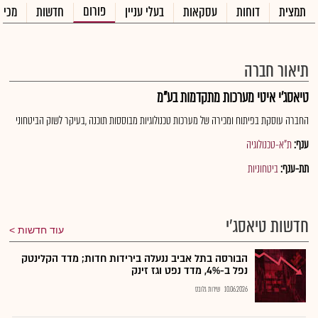
פורום
תמצית
דוחות
עסקאות
בעלי עניין
חדשות
מכיר
תיאור חברה
טיאסג'י איטי מערכות מתקדמות בע"מ
החברה עוסקת בפיתוח ומכירה של מערכות טכנולוגיות מבוססות תוכנה ,בעיקר לשוק הביטחוני
ענף:
ת"א-טכנולוגיה
תת-ענף:
ביטחוניות
חדשות טיאסג'י
עוד חדשות
הבורסה בתל אביב ננעלה בירידות חדות; מדד הקלינטק
נפל ב-4%, מדד נפט וגז זינק
10.06.2026
שירות גלובס