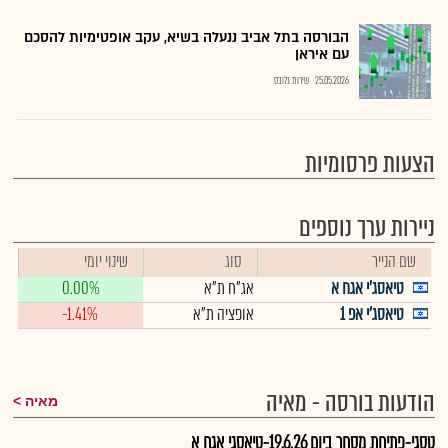
הבורסה בתל אביב ננעלה בשיא, עקב אופטימיות להסכם
עם איראן
25.05.2026
שירות גלובס
הצעות פרסומיות
ניירות ערך נוספים
שם הנייר
סוג
שינוי יומי
טיאסג'י אגח א
אג"ח ת"א
0.00%
טיאסג'י אפ 1
אופציה ת"א
-1.41%
הודעות בורסה - מאיה
מאיה
טסגי-פתיחת מסחר ביום 19.6.26-טיאסגי אגח א