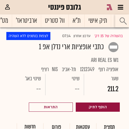
גלובס פיננסי
ראשי
תיק אישי
ת"א
וול סטריט
ארביטראז'
מט"
07:14
בהשהיה של 15 דק'
עדכון אחרון
לצפות בנתונים ללא השהיה
|
כתבי אופציות ארי נדלן אפ 1
ARI REAL ES W1
אופציה רצף
1212349
תל-אביב
NIS
רציף
שער
שינוי
שינוי באג'
--
--
211.2
הוסף לתיק
התראות
חדשות
תמצית
עסקאות
פורום