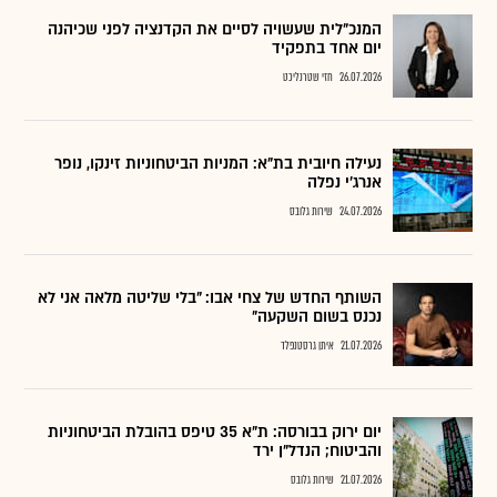
המנכ"לית שעשויה לסיים את הקדנציה לפני שכיהנה
יום אחד בתפקיד
26.07.2026
חזי שטרנליכט
נעילה חיובית בת"א: המניות הביטחוניות זינקו, נופר
אנרג'י נפלה
24.07.2026
שירות גלובס
השותף החדש של צחי אבו: "בלי שליטה מלאה אני לא
נכנס בשום השקעה"
21.07.2026
איתן גרסטנפלד
יום ירוק בבורסה: ת"א 35 טיפס בהובלת הביטחוניות
והביטוח; הנדל"ן ירד
21.07.2026
שירות גלובס