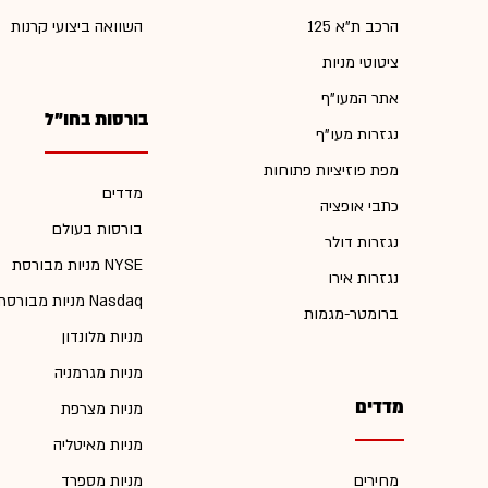
הרכב ת"א 125
השוואה ביצועי קרנות
ציטוטי מניות
אתר המעו"ף
בורסות בחו"ל
נגזרות מעו"ף
מפת פוזיציות פתוחות
מדדים
כתבי אופציה
בורסות בעולם
נגזרות דולר
מניות מבורסת NYSE
נגזרות אירו
מניות מבורסת Nasdaq
ברומטר-מגמות
מניות מלונדון
מניות מגרמניה
מדדים
מניות מצרפת
מניות מאיטליה
מחירים
מניות מספרד