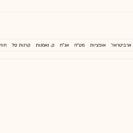
ארביטראז'
אופציות
מט"ח
אג"ח
ק. נאמנות
קרנות סל
חוזי