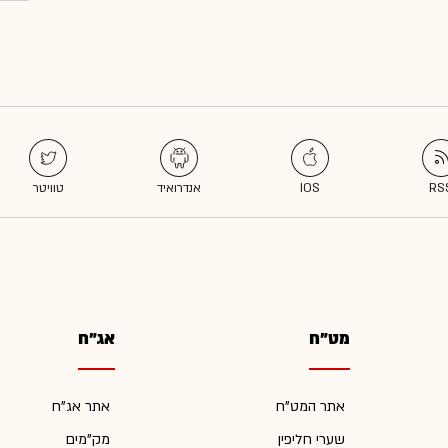
מט"ח
אג"ח
אתר המט"ח
אתר אג"ח
שערי חליפין
מק"מים