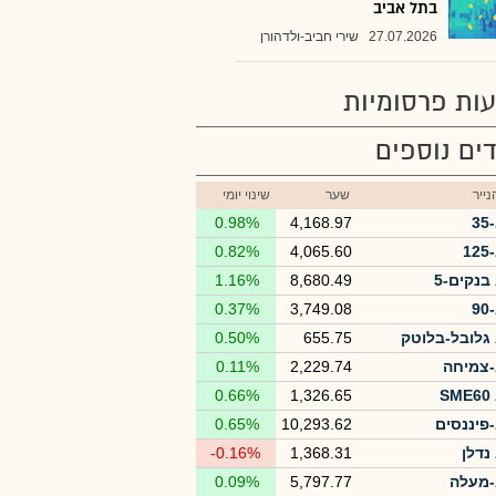
בתל אביב
27.07.2026
שירי חביב-ולדהורן
ות פרסומיות
ים נוספים
ייר
שער
שינוי יומי
3
4,168.97
0.98%
1
4,065.60
0.82%
בנקים-5
8,680.49
1.16%
9
3,749.08
0.37%
גלובל-בלוטק
655.75
0.50%
צמיחה
2,229.74
0.11%
S
1,326.65
0.66%
פיננסים
10,293.62
0.65%
נדלן
1,368.31
-0.16%
מעלה
5,797.77
0.09%