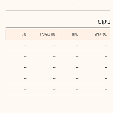
--
--
--
--
ביקוש
שער קניה
כמות
₪ שווי באלפי
שינוי
--
--
--
--
--
--
--
--
--
--
--
--
--
--
--
--
--
--
--
--