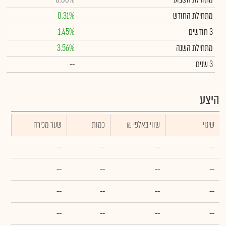
מתחילת החודש
0.31%
3 חודשים
1.45%
מתחילת השנה
3.56%
3 שנים
--
היצע
שינוי
₪ שווי באלפי
כמות
שער מכירה
--
--
--
--
--
--
--
--
--
--
--
--
--
--
--
--