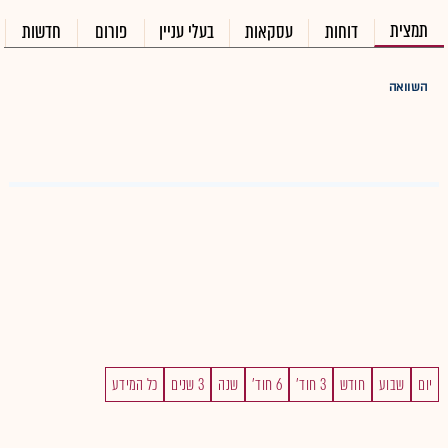
תמצית
דוחות
עסקאות
בעלי עניין
פורום
חדשות
השוואה
יום
שבוע
חודש
3 חוד'
6 חוד'
שנה
3 שנים
כל המידע