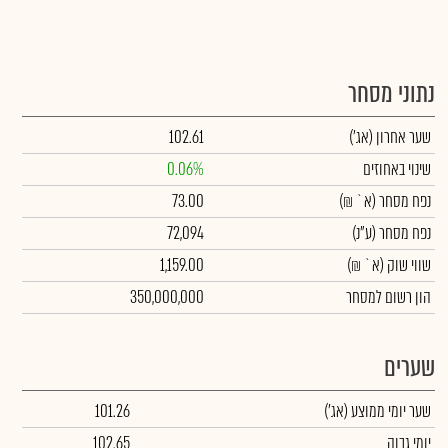
נתוני מסחר
שער אחרון
(אג')
102.61
שינוי באחוזים
0.06%
נפח מסחר
(א` ₪)
73.00
נפח מסחר
(ע"נ)
72,094
שווי שוק
(א` ₪)
1,159.00
הון רשום למסחר
350,000,000
שערים
שער יומי ממוצע
(אג')
101.26
יומי גבוה
102.65