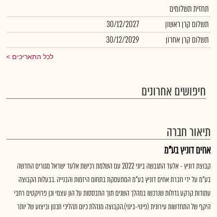
תחזית תשלומים
תשלום קרן ראשון
30/12/2027
תשלום קרן אחרון
30/12/2029
לכל התאריכים
חיפושים אחרונים
תיאור חברה
אחים דוניץ בע"מ
קבוצת דוניץ - אלעד התגבשה ביוני 2022 עם השלמת רכישת אלעד ישראל מגורים החדשה
בע"מ על ידי חברת אחים דוניץ בע"מ המתעסקת בתחום היזמות והבנייה .בבעלות הקבוצה
עתודות קרקע גדולות שנרכשו במהלך השנים תוך התבססות על הון עצמי וכן פרויקטים רחבי
היקף של התחדשות עירונית (פינוי-בינוי).הקבוצה מנהלת כיום תהליכי תכנון וביצוע של יותר