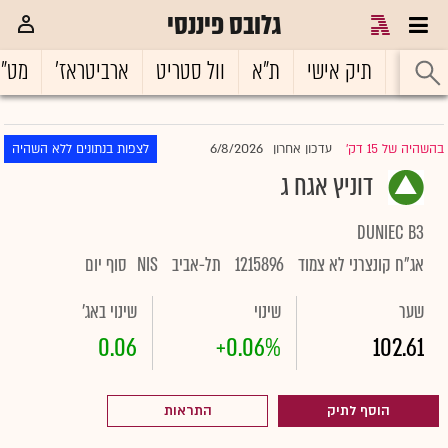
גלובס פיננסי
ראשי
תיק אישי
ת"א
וול סטריט
ארביטראז'
מט"
6/8/2026
בהשהיה של 15 דק'
עדכון אחרון
לצפות בנתונים ללא השהיה
|
דוניץ אגח ג
DUNIEC B3
אג"ח קונצרני לא צמוד
1215896
תל-אביב
NIS
סוף יום
שער
שינוי
שינוי באג'
0.06
+0.06%
102.61
הוסף לתיק
התראות