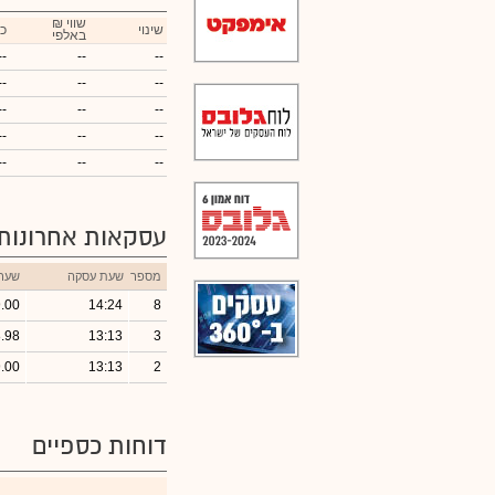
₪ שווי
שינוי
כ
באלפי
--
--
--
--
--
--
--
--
--
--
--
--
--
--
--
עסקאות אחרונות
מספר
שעת עסקה
שער
.00
14:24
8
.98
13:13
3
.00
13:13
2
דוחות כספיים