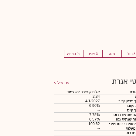
6 חוד'
שנה
3 שנים
כל המידע
י אגרת
פרופיל
גרת
אג"ח קונצרני לא צמוד
2.34
 פדיון קרוב
4/1/2027
 נקובה
6.90%
 קיים
--
 שנתית ברוטו
7.75%
 שנתית נטו
6.57%
תואם ברוטו פארי
100.62
 מעלות
--
 מדרוג
--