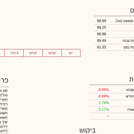
ם
 ממוצע
(אג')
98.99
99.25
98.98
99.49
91.35
יום
שבוע
חודש
3 חוד'
ת
פרט
שבוע
-0.49%
סוג א
מח"מ
חודש
-0.49%
תאריך
1.74%
ריבית
תאריך
שנה
5.17%
תשואה
--
תשואה
ערך מ
דירוג
ביקוש
דירוג