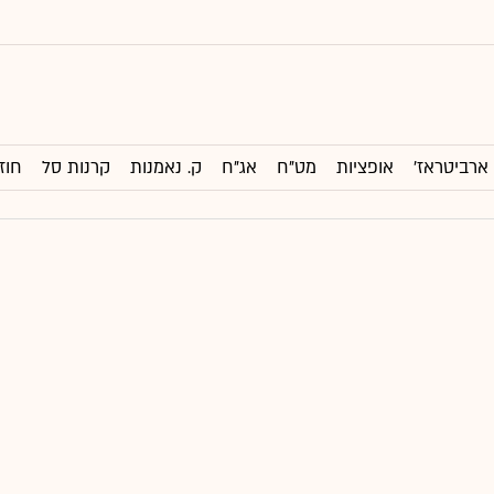
ארביטראז'
אופציות
מט"ח
אג"ח
ק. נאמנות
קרנות סל
חוז