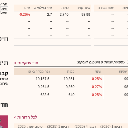
תחזית
מות
שער מכירה
שער קניה
כמות
₪ שווי באלפי
שינוי
תשלום
תשלום
-0.26%
2.7
2,740
98.99
--
--
--
--
--
--
--
--
--
--
--
--
--
--
--
--
חיפ
--
--
--
--
--
תיא
עסקאות יומיות:
8
מינימום לעסקה:
עוד עסקאות
 עסקה
שינוי
כמות
נפח מסחר ב- ₪
קבוצ
החברה
19,157.5
19,351
-0.25%
99
עירונ
9,264.5
9,360
-0.27%
98
633.6
640
-0.25%
99
חדש
לכל הדוחות
רבעון 1 (2026)
רבעון 4 (2025)
רבעון 1 (2025)
סיכום שנתי 2025