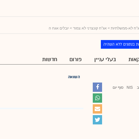
"ח לא-ממשלתיות
>
אג"ח קונצרני לא צמוד
> יובלים אגח ה
ת בנתונים ללא השהיה
אות
בעלי עניין
פורום
חדשות
השוואה
ב
NIS
סוף יום