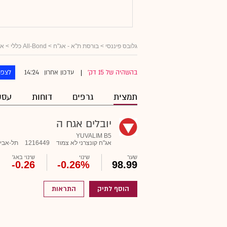
גלובס פיננסי
>
בורסת ת"א - אג"ח
>
All-Bond כללי
>
אג
14:24
בהשהיה של 15 דק'
עדכון אחרון
לצפו
|
תמצית
גרפים
דוחות
עסק
יובלים אגח ה
YUVALIM B5
אג"ח קונצרני לא צמוד
1216449
תל-אבי
שער
שינוי
שינוי באג'
-0.26
-0.26%
98.99
הוסף לתיק
התראות