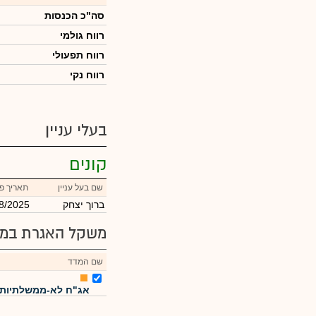
סה"כ הכנסות
רווח גולמי
רווח תפעולי
רווח נקי
בעלי עניין
קונים
שם בעל עניין
תאריך פ
ברוך יצחק
8/2025
משקל האגרת במד
שם המדד
אג"ח לא-ממשלתיות