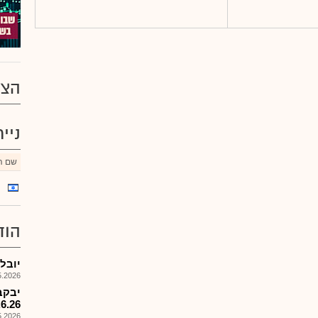
הצע
ניי
שם הנ
הוד
יובלים
026, 16:25
יבקב
.6.26
026, 15:56