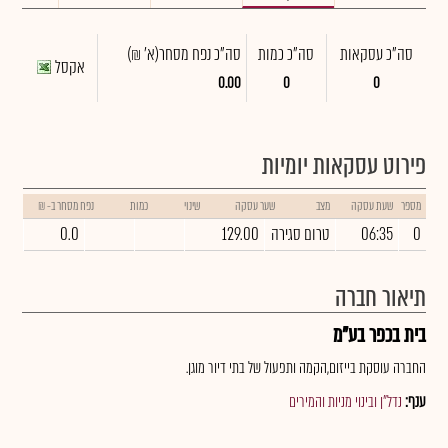
סה"כ עסקאות
סה"כ כמות
סה"כ נפח מסחר
(א' ₪)
אקסל
0.00
0
0
פירוט עסקאות יומיות
מספר
שעת עסקה
מצב
שער עסקה
שינוי
כמות
נפח מסחר ב- ₪
0
06:35
טרום סגירה
129.00
0.0
תיאור חברה
בית בכפר בע"מ
החברה עוסקת בייזום,הקמה ותפעול של בתי דיור מוגן.
ענף:
נדל"ן ובינוי מניות והמירים