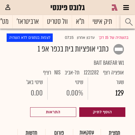
גלובס פיננסי
ראשי
תיק אישי
ת"א
וול סטריט
ארביטראז'
מט"
07:15
בהשהיה של 15 דק'
עדכון אחרון
לצפות בנתונים ללא השהיה
|
כתבי אופציות בית בכפר אפ 1
BAIT BAKFAR W1
אופציה רצף
1221282
תל-אביב
NIS
רציף
שער
שינוי
שינוי באג'
0.00
0.00%
129
הוסף לתיק
התראות
עסקאות
תמצית
פורום
חדשות