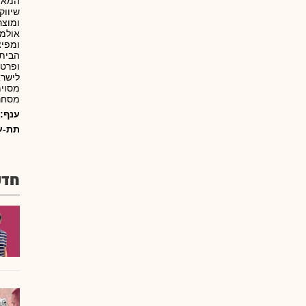
המאוח
שיווק
ומוצר
אולמו
ומפיצ
ופרטי
לישרא
מסוימ
מסחרי
ענף:
תת-ע
חדש