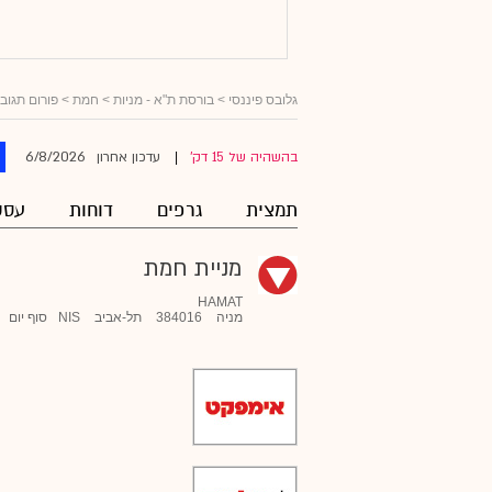
גלובס פיננסי
>
בורסת ת"א - מניות
>
חמת
> פורום תגוב
6/8/2026
בהשהיה של 15 דק'
עדכון אחרון
|
תמצית
גרפים
דוחות
עסק
מניית חמת
HAMAT
מניה
384016
תל-אביב
NIS
סוף יום