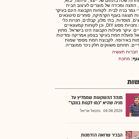
דות שלה בתחום של ייצור, פיתוח, יבוא,
, הפצה ומכירה של מוצרים לעיצוב הבית
י גמר בניה לבית. לקוחות הקבוצה הינם בעיקר
ת תצוגה בענף הקרמיקה, סוחרים סיטונאים
ים, מוסדות, בתי מלון, קבלנים, חנויות כלי
הבית וחנויות מסוג DIY, וכן לקוחות קמעונאיים
ים .עיקר פעילות הקבוצה הינו בישראל. מחוץ
ל פועלת חמת בעיקר בצפון אמריקה ומדינות
ות באירופה. לקבוצת חמת מספר שמות
ים, תחתם משווקים חלק ניכר ממוצריה.
חברות תעשיה
נף:
מתכת
ות
מנהל ההשקעות שממליץ על
מניה שהיא "כמו לקנות בונקר"
04.08.2026
נתנאל אריאל
הבכיר שרואה הזדמנות