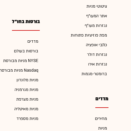
ציטוטי מניות
אתר המעו"ף
בורסות בחו"ל
נגזרות מעו"ף
מפת פוזיציות פתוחות
מדדים
כתבי אופציה
בורסות בעולם
נגזרות דולר
מניות מבורסת NYSE
נגזרות אירו
מניות מבורסת Nasdaq
ברומטר-מגמות
מניות מלונדון
מניות מגרמניה
מדדים
מניות מצרפת
מניות מאיטליה
מחירים
מניות מספרד
מניות