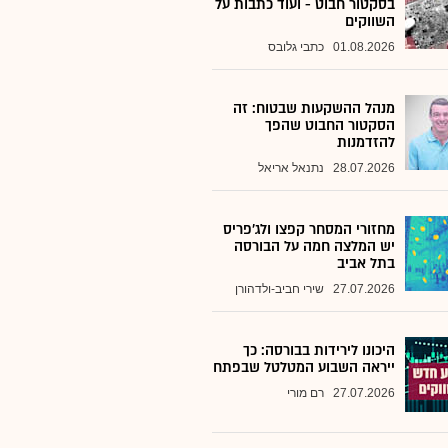
בסקטור חבוט - ועוד כתבות על
השווקים
01.08.2026
כתבי גלובס
מנהל ההשקעות שבטוח: זה
הסקטור החבוט שהפך
להזדמנות
28.07.2026
נתנאל אריאל
מחזורי המסחר קפצו ולג'פריס
יש המלצה חמה על הבורסה
בתל אביב
27.07.2026
שירי חביב-ולדהורן
היכונו לירידות בבורסה: כך
ייראה השבוע המטלטל שבפתח
27.07.2026
רם מורי