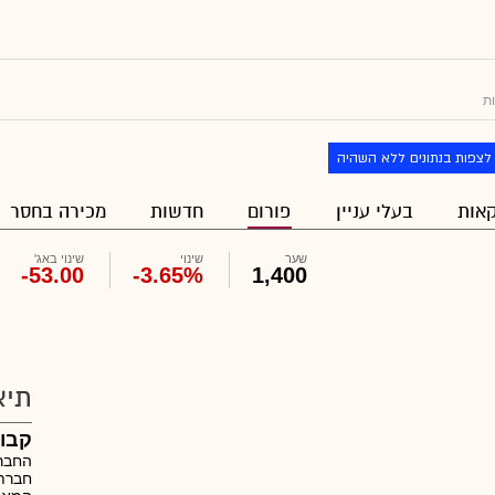
ות
לצפות בנתונים ללא השהיה
אות
בעלי עניין
פורום
חדשות
מכירה בחסר
שער
שינוי
שינוי באג'
-53.00
-3.65%
1,400
תיא
קבו
החברה
חברת