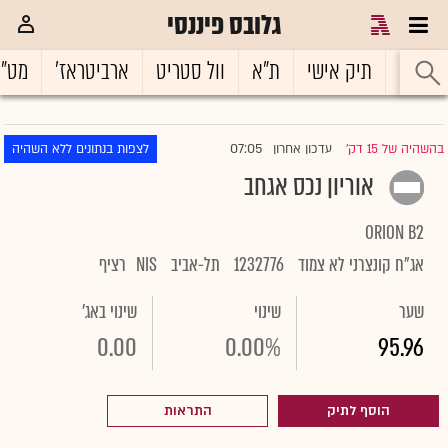
גלובס פיננסי
ראשי
תיק אישי
ת"א
וול סטריט
ארביטראז'
מט"
07:05
בהשהיה של 15 דק'
עדכון אחרון
לצפות בנתונים ללא השהיה
|
אוריון נכס אגחב
ORION B2
אג"ח קונצרני לא צמוד
1232776
תל-אביב
NIS
רציף
שער
שינוי
שינוי באג'
0.00
0.00%
95.96
הוסף לתיק
התראות