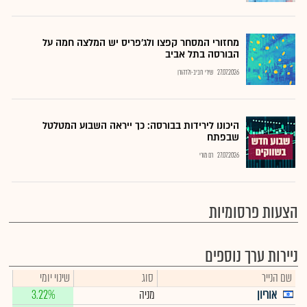
מחזורי המסחר קפצו ולג'פריס יש המלצה חמה על
הבורסה בתל אביב
27.07.2026
שירי חביב-ולדהורן
היכונו לירידות בבורסה: כך ייראה השבוע המטלטל
שבפתח
27.07.2026
רם מורי
הצעות פרסומיות
ניירות ערך נוספים
שם הנייר
סוג
שינוי יומי
אוריון
מניה
3.22%