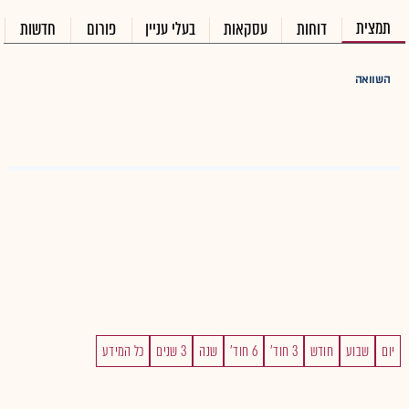
תמצית
דוחות
עסקאות
בעלי עניין
פורום
חדשות
השוואה
יום
שבוע
חודש
3 חוד'
6 חוד'
שנה
3 שנים
כל המידע