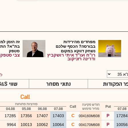
מפחדים מהירידות
זה הזמן למכ
בבורסה? הכסף שלכם
בת"א? התש
נשחק דווקא במקום
סטפק
רו"ח ועו"ד איתי רושקביץ
צבי סטפק
שנחש...
ודרינה רזניקוב
לט
ר הפקודות
נתוני מסחר
שווי B
S ויווניות
&
Call
פוזיציות פתוחות
חודש פקיעה
Call
Put
מחיר מימוש
04.08
05.08
06.08
07.08
07.08
C
P
6
17285
17356
17407
17403
1728
004160M608
C
P
9
9964
10013
10062
10064
1005
004170M608