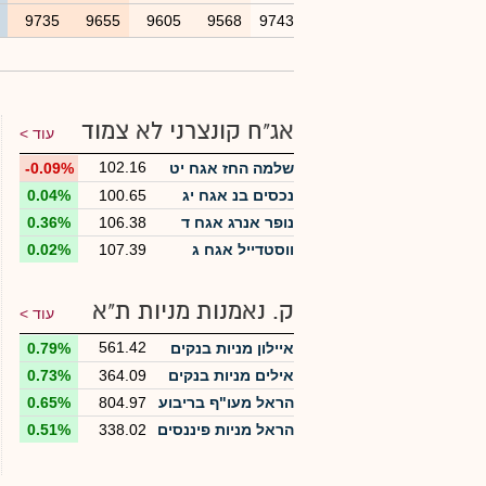
3
9735
9655
9605
9568
9743
אג"ח קונצרני לא צמוד
עוד >
102.16
שלמה החז אגח יט
-0.09%
נכסים בנ אגח יג
100.65
0.04%
נופר אנרג אגח ד
106.38
0.36%
ווסטדייל אגח ג
107.39
0.02%
ק. נאמנות מניות ת"א
עוד >
561.42
איילון מניות בנקים
0.79%
אילים מניות בנקים
364.09
0.73%
הראל מעו"ף בריבוע
804.97
0.65%
הראל מניות פיננסים
338.02
0.51%