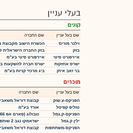
בעלי עניין
קונים
שם בעל עניין
שם החברה
וילנר מוריס
הכשרת הישוב מקבוצת נ
בזק
בזק החברה הישראלית ל
איירפורט סיטי
איירפורט סיטי בע"מ
ישרס אחזקות
ישרס חברה להשקעות ב
בר זאב איתן
ביג מרכזי קניות בע"מ
מוכרים
שם בעל עניין
שם החברה
הפניקס-ע.שוק
קבוצת דוראל משאבי
טוליפ קפיטל
אורד בע"מ
הפניקס-ק.גמל
נובולוג (פארם אפ 1966) בע"מ
ילין ק.גמל
ישראמקו נגב 2 שותפות מוגבלת
הפניקס-משתתפות
קבוצת דוראל משאבי