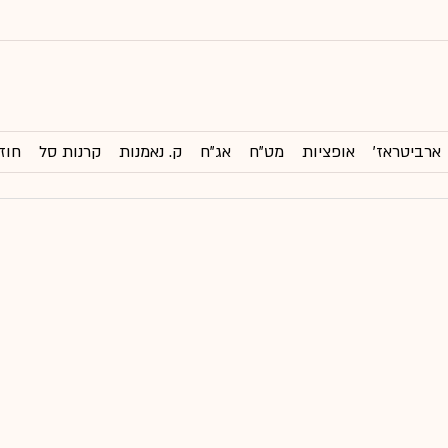
ארביטראז'
אופציות
מט"ח
אג"ח
ק. נאמנות
קרנות סל
חוז