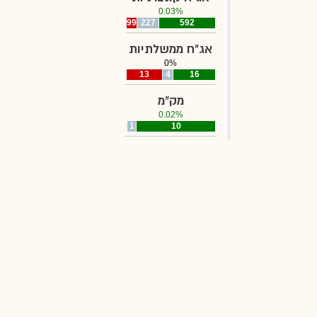
0.03%
99
227
592
אג"ח ממשלתיות
0%
13
4
16
מק"מ
0.02%
0
1
10