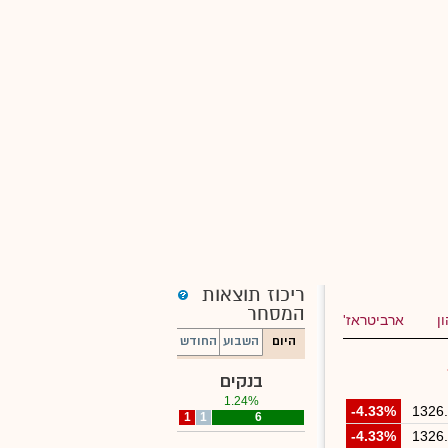
ריכוז תוצאות
המסחר
ן
ארביטראז'
היום
השבוע
החודש
בנקים
1.24%
-4.33%
1326
1
1
6
-4.33%
1326