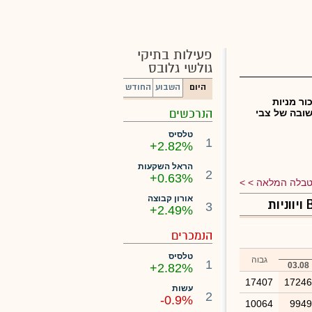
פעילות בתיקי
גולשי גלובס
היום
השבוע
החודש
ור מניות
הנרכשים
ובה של צבי
טלסיס
1
+2.82%
הראל השקעות
2
+0.63%
בלה המלאה >
אורון קבוצה
3
+2.49%
הנמכרים
טלסיס
גבוה
1
03.08
+2.82%
17407
1724
עשות
2
-0.9%
10064
994