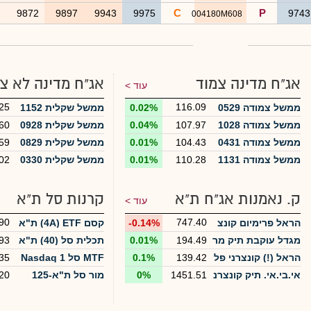
C
P
0
9872
9897
9943
9975
974
004180M608
אג"ח מדינה צמוד
אג"ח מדינה לא צ
עוד >
25
116.09
ממשל צמודה 0529
0.02%
ממשל שקלית 1152
ממשל צמודה 1028
107.97
0.04%
ממשל שקלית 0928
60
ממשל צמודה 0431
104.43
0.01%
ממשל שקלית 0829
59
ממשל צמודה 1131
110.28
0.01%
ממשל שקלית 0330
02
ק. נאמנות אג"ח ת"א
קרנות סל ת"א
עוד >
90
747.40
הראל פרימיום קונצ
-0.14%
קסם 4A) ETF) ת"א
רני + 25%
125
מגדל עוקבת תיק מר
194.49
0.01%
תכלית סל (40) ת"א
93
כיב הנזילות הבנק ה
35
הראל (!) קונצרני פל
139.42
0.1%
MTF סל Nasdaq 1
35
בינלאומי
וס
00
אי.בי.אי. תיק קונצרנ
1451.51
0%
מור סל ת"א-125
20
י + 10%