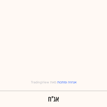
אנרגיה
‎ו‎
מתכות
אג"ח