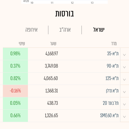
בורסות
ישראל
ארה"ב
אירופה
מדד
שער
שינוי
^
ת"א-35
4,168.97
0.98%
^
ת"א-90
3,749.08
0.37%
^
ת"א-125
4,065.60
0.82%
^
ת"א נדלן
1,368.31
-0.16%
^
תל בונד 20
438.73
0.05%
^
ת"א SME60
1,326.65
0.66%