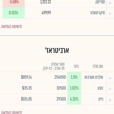
^
סנדיסק
1,212.21
-3.68%
^
מיקרוסופט
499.99
0.03%
לרשימה המלאה
ארביטראז'
שער אחרון
שם מניה
פער
תל-אביב - ניו-יורק
^
אלביט מערכות
1.5%
254000
$859.14
^
טבע
1.02%
10500
$35.35
^
נייס
4.31%
29300
$101.85
לרשימה המלאה