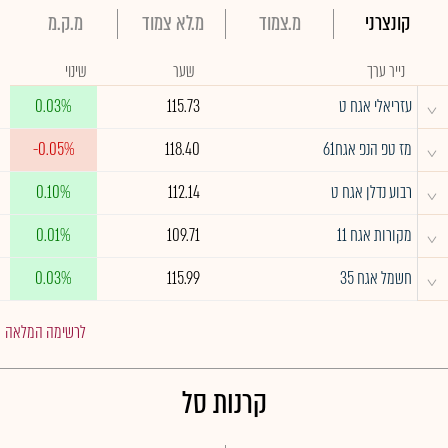
קונצרני
מ.צמוד
מ.לא צמוד
מ.ק.מ
נייר ערך
שער
שינוי
^
עזריאלי אגח ט
115.73
0.03%
^
מז טפ הנפ אגח61
118.40
-0.05%
^
רבוע נדלן אגח ט
112.14
0.10%
^
מקורות אגח 11
109.71
0.01%
^
חשמל אגח 35
115.99
0.03%
לרשימה המלאה
קרנות סל