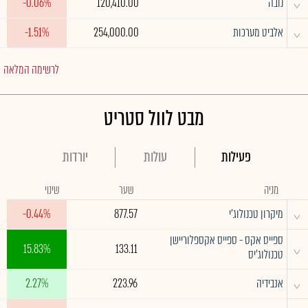
^
נובה
120,410.00
-0.06%
^
אלביט מערכות
254,000.00
-1.51%
לרשימה המלאה
מבט לוול סטריט
פעילות
עולות
יורדות
מניה
שער
שינוי
^
מיקרון טכנולוג'י
877.57
-0.44%
ספייס אקס - ספייס אקספלוריישן
^
15.83%
133.11
טכנולוג'יס
^
אנבידיה
223.96
2.27%