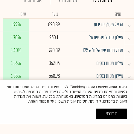
מניה
שער
שינוי
^
הראל מעו"ף בריבוע
820.39
1.92%
^
איילון טכנולוגיה ישראל
250.11
1.70%
^
מגדל מניות ישראל ת"א 125
740.39
1.40%
^
אילים מניות בנקים
369.04
1.36%
^
איילון מניות בנקים
568.98
1.35%
האתר עושה שימוש בעוגיות (Cookies) לצורך שיפור חוויית המשתמש, ניתוח נתוני
לרשימה המלאה
גלישה והתאמת תכנים אישית. המשך הגלישה באתר מהווה הסכמה לשימוש
בעוגיות כמפורט
במדיניות הפרטיות
. באפשרותך, בכל עת, לשנות את הגדרות
העוגיות בדפדפן. לידיעתך, חסימת עוגיות תשפיע על תפקוד האתר.
הבנתי