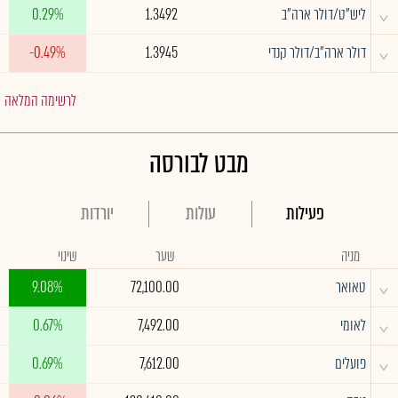
^
ליש"ט/דולר ארה"ב
1.3492
0.29%
^
דולר ארה"ב/דולר קנדי
1.3945
-0.49%
לרשימה המלאה
מבט לבורסה
פעילות
עולות
יורדות
מניה
שער
שינוי
^
טאואר
72,100.00
9.08%
^
לאומי
7,492.00
0.67%
^
פועלים
7,612.00
0.69%