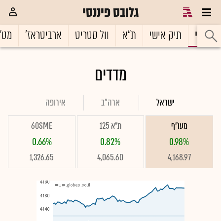
גלובס פיננסי
ראשי
תיק אישי
ת"א
וול סטריט
ארביטראז'
מט"
מדדים
ישראל
ארה"ב
אירופה
מעו"ף
ת"א 125
60SME
0.66%
0.82%
0.98%
1,326.65
4,065.60
4,168.97