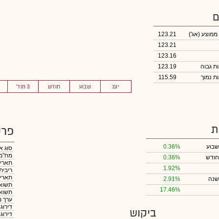
ם
 ממוצע
(אג')
123.21
123.21
123.16
123.19
115.59
יום
שבוע
חודש
3 חוד'
ת
פרט
שבוע
0.36%
סוג א
מח"מ
חודש
0.36%
תאריך
1.92%
ריבית
תאריך
שנה
2.91%
תשואה
17.46%
תשואה
ערך מ
דירוג
ביקוש
דירוג