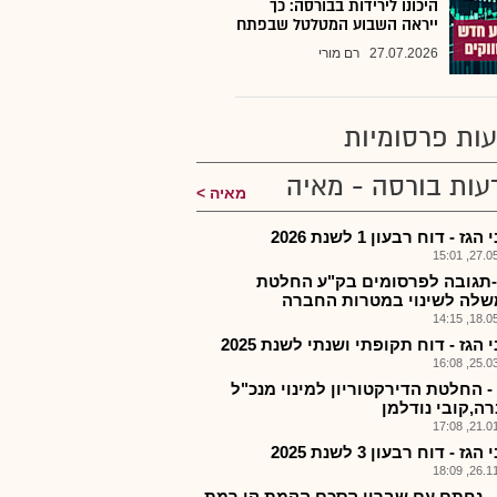
היכונו לירידות בבורסה: כך
ייראה השבוע המטלטל שבפתח
27.07.2026
רם מורי
ות פרסומיות
עות בורסה - מאיה
מאיה
גז - דוח רבעון 1 לשנת 2026
27.05.2
-תגובה לפרסומים בק"ע החלטת
לה לשינוי במטרות החברה
18.05.2
 הגז - דוח תקופתי ושנתי לשנת 2025
25.03.2
 - החלטת הדירקטוריון למינוי מנכ"ל
ה,קובי נודלמן
21.01.2
גז - דוח רבעון 3 לשנת 2025
26.11.2
 - נחתם עם שברון הסכם הקמת קו רמת