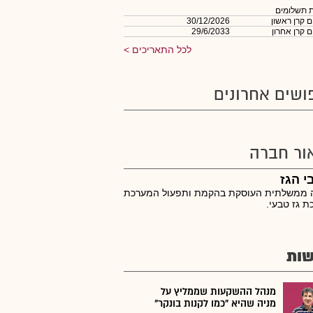
 תשלומים
 קרן ראשון
30/12/2026
 קרן אחרון
29/6/2033
לכל התאריכים
ושים אחרונים
ור חברה
י הגז
 ממשלתית העוסקת בהקמת ותפעול המערכת
ת גז טבעי.
ות
מנהל ההשקעות שממליץ על
מניה שהיא "כמו לקנות בונקר"