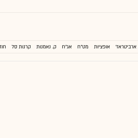
ארביטראז'
אופציות
מט"ח
אג"ח
ק. נאמנות
קרנות סל
חוז