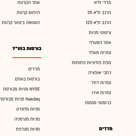
מדדי ת"א
אתר הקרנות
הרכב ת"א 35
חיפוש קרנות
הרכב ת"א 125
השוואה ביצועי קרנות
ציטוטי מניות
אתר המעו"ף
בורסות בחו"ל
נגזרות מעו"ף
מפת פוזיציות פתוחות
מדדים
כתבי אופציה
בורסות בעולם
נגזרות דולר
מניות מבורסת NYSE
נגזרות אירו
מניות מבורסת Nasdaq
ברומטר-מגמות
מניות מלונדון
מניות מגרמניה
מדדים
מניות מצרפת