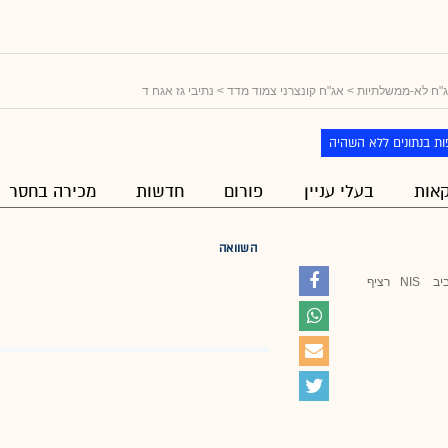
"ח לא-ממשלתיות
>
אג"ח קונצרני צמוד מדד
> נתיבי גז אגח ד
ת בנתונים ללא השהיה
אות
בעלי עניין
פורום
חדשות
מכירה בחסר
השוואה
יב
NIS
רציף