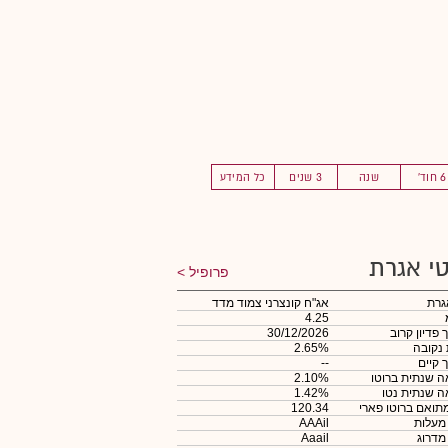
6 חוד'
שנה
3 שנים
כל המידע
י אגרת
פרופיל
גרת
אג"ח קונצרני צמוד מדד
4.25
 פדיון קרוב
30/12/2026
 נקובה
2.65%
 קיים
--
 שנתית ברוטו
2.10%
 שנתית נטו
1.42%
תואם ברוטו פארי
120.34
 מעלות
AAAil
 מדרוג
Aaail