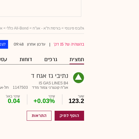
גלובס פיננסי
>
בורסת ת"א - אג"ח
>
All-Bond כללי
>
אג
09:48
בהשהיה של 15 דק'
עדכון אחרון
לצפו
|
תמצית
גרפים
דוחות
עסק
נתיבי גז אגח ד
IS GAS LINES B4
אג"ח קונצרני צמוד מדד
1147503
תל-אב
שער
שינוי
שינוי באג'
0.04
+0.03%
123.2
הוסף לתיק
התראות