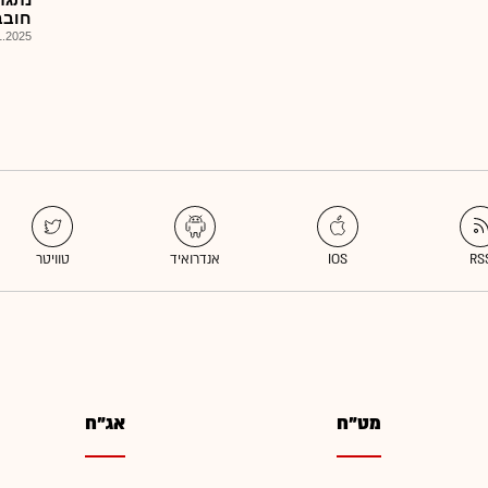
חובב
025, 08:11
מט"ח
אג"ח