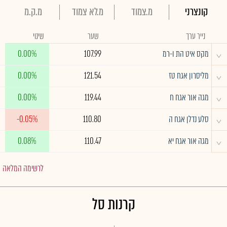
קונצרני
מ.צמוד
מ.לא צמוד
מ.ק.מ
נייר ערך
שער
שינוי
^
מקס איט הת ו-רמ
107.99
0.00%
^
מליסרון אגח טז
121.54
0.00%
^
מגה אור אגח ח
119.44
0.00%
^
סלע נדלן אגח ה
110.80
-0.05%
^
מגה אור אגח יא
110.47
0.08%
לרשימה המלאה
קרנות סל