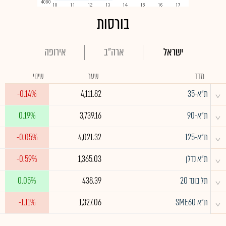
בורסות
ישראל
ארה"ב
אירופה
מדד
שער
שינוי
^
ת"א-35
4,111.82
-0.14%
^
ת"א-90
3,739.16
0.19%
^
ת"א-125
4,021.32
-0.05%
^
ת"א נדלן
1,365.03
-0.59%
^
תל בונד 20
438.39
0.05%
^
ת"א SME60
1,327.06
-1.11%