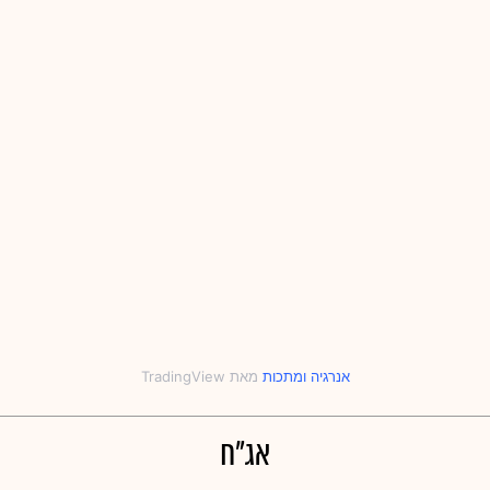
אנרגיה
‎ו‎
מתכות
אג"ח