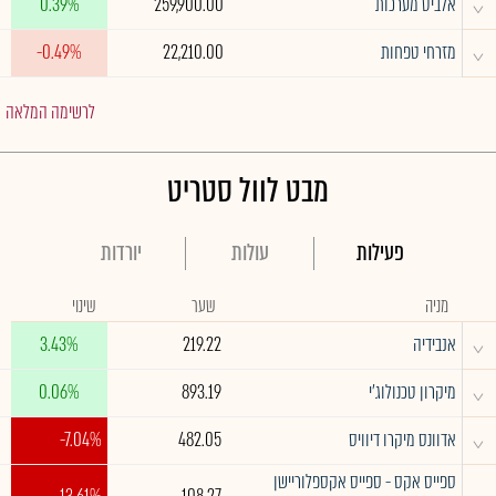
^
אלביט מערכות
259,900.00
0.39%
^
מזרחי טפחות
22,210.00
-0.49%
לרשימה המלאה
מבט לוול סטריט
פעילות
עולות
יורדות
מניה
שער
שינוי
^
אנבידיה
219.22
3.43%
^
מיקרון טכנולוג'י
893.19
0.06%
^
אדוונס מיקרו דיוויס
482.05
-7.04%
ספייס אקס - ספייס אקספלוריישן