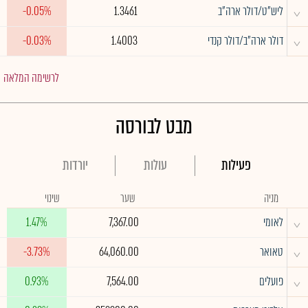
^
ליש"ט/דולר ארה"ב
1.3461
-0.05%
^
דולר ארה"ב/דולר קנדי
1.4003
-0.03%
לרשימה המלאה
מבט לבורסה
פעילות
עולות
יורדות
מניה
שער
שינוי
^
לאומי
7,367.00
1.47%
^
טאואר
64,060.00
-3.73%
^
פועלים
7,564.00
0.93%