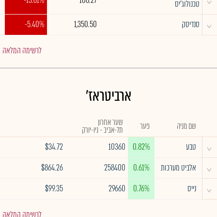
^
-13.61%
108.27
טכנולוג'יס
^
סנדיסק
1,350.50
-5.40%
לרשימה המלאה
ארביטראז'
שער אחרון
שם מניה
פער
תל-אביב - ניו-יורק
^
טבע
0.82%
10360
$34.72
^
אלביט מערכות
0.61%
258400
$864.26
^
נייס
0.76%
29660
$99.35
לרשימה המלאה