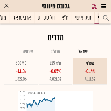
גלובס פיננסי
ראשי
תיק אישי
ת"א
וול סטריט
ארביטראז'
מט"
מדדים
ישראל
ארה"ב
אירופה
מעו"ף
ת"א 125
60SME
-1.11%
-0.05%
-0.14%
1,327.06
4,021.32
4,111.82