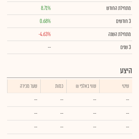
מתחילת החודש
8.71%
3 חודשים
0.68%
מתחילת השנה
-4.63%
3 שנים
--
היצע
שינוי
₪ שווי באלפי
כמות
שער מכירה
--
--
--
--
--
--
--
--
--
--
--
--