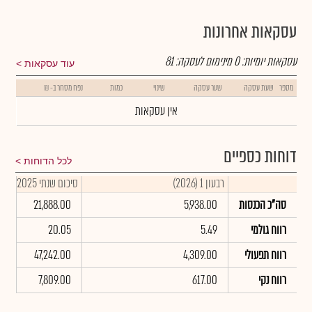
עסקאות אחרונות
עסקאות יומיות:
0
מינימום לעסקה:
81
עוד עסקאות
מספר
שעת עסקה
שער עסקה
שינוי
כמות
נפח מסחר ב- ₪
אין עסקאות
דוחות כספיים
לכל הדוחות
רבעון 1 (2026)
סיכום שנתי 2025
סה"כ הכנסות
5,938.00
21,888.00
רווח גולמי
5.49
20.05
רווח תפעולי
4,309.00
47,242.00
רווח נקי
617.00
7,809.00