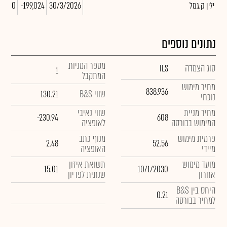
ילין ק.גמל
30/3/2026
-199,024
0.00
נתונים נוספים
מספר המניות
סוג הצמדה
ILS
1
המתקבל
מחיר מימוש
838.936
שווי B&S
130.21
נוכחי
מחיר מניית
שווי נאיבי
-230.94
608
המימוש בבורסה
לאופציה
פרמית מימוש
מנוף כתב
2.48
52.56
מיידי
האופציה
מועד מימוש
תשואת איזון
15.01
10/1/2030
אחרון
שנתית לפדיון
היחס בין B&S
0.21
למחיר בבורסה