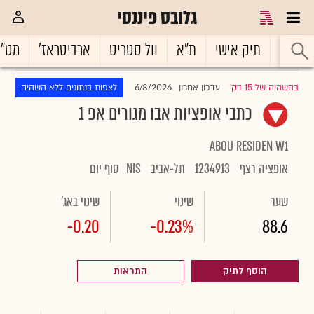
גלובס פיננסי
ראשי
תיק אישי
ת"א
וול סטריט
ארביטראז'
מט"
6/8/2026
בהשהיה של 15 דק'
עדכון אחרון
לצפות בנתונים ללא השהיה
|
כתבי אופציות אבו מגורים אפ 1
ABOU RESIDEN W1
אופציה רצף
1234913
תל-אביב
NIS
סוף יום
שער
שינוי
שינוי באג'
-0.20
-0.23%
88.6
הוסף לתיק
התראות