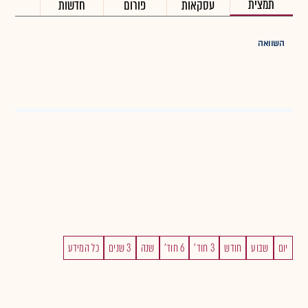
תמצית
עסקאות
פורום
חדשות
השוואה
יום
שבוע
חודש
3 חוד'
6 חוד'
שנה
3 שנים
כל המידע