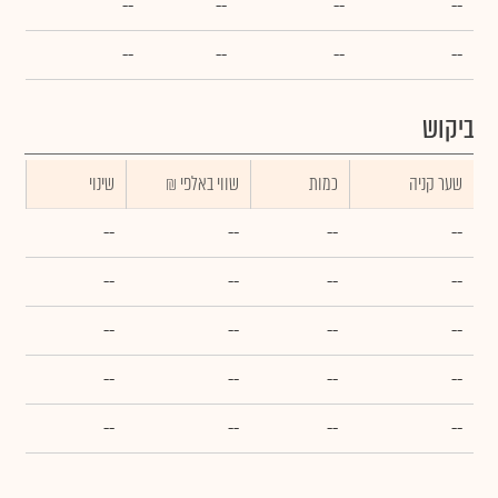
--
--
--
--
--
--
--
--
ביקוש
שער קניה
כמות
₪ שווי באלפי
שינוי
--
--
--
--
--
--
--
--
--
--
--
--
--
--
--
--
--
--
--
--