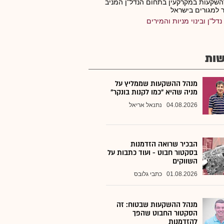
השקעות במקרקעין בתחום הנדל"ן המניב
 למגורים בישראל
נדל"ן ובינוי מניות והמירים
ות
מנהל ההשקעות שממליץ על
מניה שהיא "כמו לקנות בונקר"
04.08.2026
נתנאל אריאל
הבכיר שרואה הזדמנות
בסקטור חבוט - ועוד כתבות על
השווקים
01.08.2026
כתבי גלובס
מנהל ההשקעות שבטוח: זה
הסקטור החבוט שהפך
להזדמנות