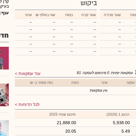
קרן ל
ביקוש
בעיקר
ענף:
מות
שער מכירה
שער קניה
כמות
₪ שווי באלפי
שינוי
--
--
--
--
--
--
--
--
--
--
חדש
--
--
--
--
--
--
--
--
--
--
--
--
--
--
--
עסקאות יומיות:
0
מינימום לעסקה:
81
עוד עסקאות
 עסקה
שינוי
כמות
נפח מסחר ב- ₪
אין עסקאות
לכל הדוחות
רבעון 1 (2026)
סיכום שנתי 2025
21,888.00
5,938.00
20.05
5.49