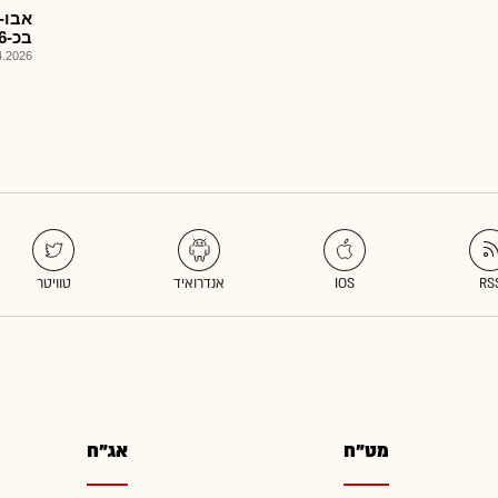
בכ-156מ'ש"ח,פרטים,כפוף
026, 09:09
מט"ח
אג"ח