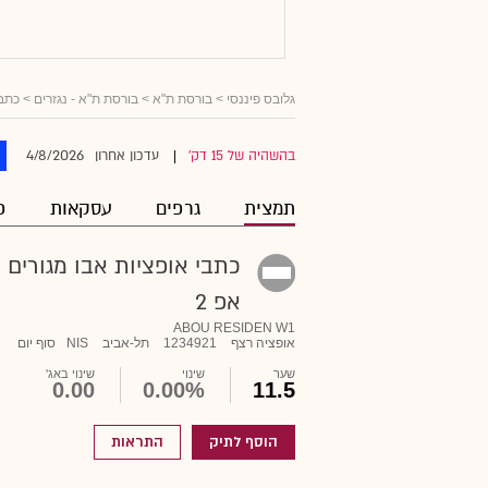
גלובס פיננסי
> בורסת ת"א >
בורסת ת"א - נגזרים
>
כתבי
4/8/2026
בהשהיה של 15 דק'
עדכון אחרון
|
תמצית
גרפים
עסקאות
פ
כתבי אופציות אבו מגורים
אפ 2
ABOU RESIDEN W1
אופציה רצף
1234921
תל-אביב
NIS
סוף יום
שער
שינוי
שינוי באג'
0.00
0.00%
11.5
הוסף לתיק
התראות