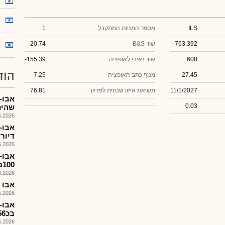
ILS
מספר המניות המתקבל
1
763.392
שווי B&S
20.74
608
שווי נאיבי לאופציה
-155.39
הוד
27.45
מנוף כתב האופציה
7.25
11/1/2027
תשואת איזון שנתית לפדיון
76.81
אבו-
0.03
שהינ
026, 14:49
אבו-
דיור
026, 08:46
אבו-
100מ'ש המירה למנ החב..
026, 09:04
אבו מגו
026, 08:34
בכ156מ'שח, פרטים, המשך
026, 08:51