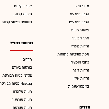
מדדי ת"א
אתר הקרנות
הרכב ת"א 35
חיפוש קרנות
הרכב ת"א 125
השוואה ביצועי קרנות
ציטוטי מניות
אתר המעו"ף
בורסות בחו"ל
נגזרות מעו"ף
מפת פוזיציות פתוחות
מדדים
כתבי אופציה
בורסות בעולם
נגזרות דולר
מניות מבורסת NYSE
נגזרות אירו
מניות מבורסת Nasdaq
ברומטר-מגמות
מניות מלונדון
מניות מגרמניה
מדדים
מניות מצרפת