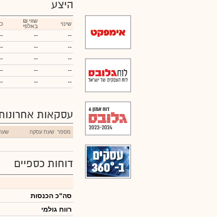
היצע
₪ שווי
שינוי
כ
באלפי
--
--
--
--
--
--
--
--
--
--
--
--
--
--
--
עסקאות אחרונות
מספר
שעת עסקה
שער
דוחות כספיים
סה"כ הכנסות
רווח גולמי