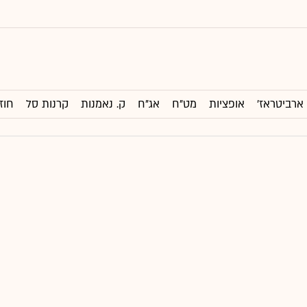
ארביטראז'
אופציות
מט"ח
אג"ח
ק. נאמנות
קרנות סל
חוז