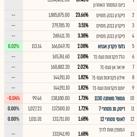
ביום המסחר האחרון
--
1,885,875.00
23.66%
2
פיקדון בבנק מסוים
--
279,785.70
3.51%
3
פיקדון בבנק מסוים
--
269,411.70
3.38%
4
פיקדון בבנק מסוים
0.02%
113.14
166,049.70
2.08%
5
גלעד פקדון אגחא
--
165,761.60
2.08%
6
הלל פקדונות נעמ-1ל
--
160,882.20
2.02%
7
אי.אר.אן נעמ-1ל
--
144,911.10
1.82%
8
אילון פקדונות נעמ-1ל
--
144,911.10
1.82%
9
יותם פקדונות נעמ-1ל
-0.04%
99.46
138,180.00
1.73%
10
ממשל משתנה 1130
0.00%
1,027.23
137,500.10
1.72%
11
דיסק מנ מסחרי 7
0.00%
1,011.01
133,711.00
1.68%
12
לאומי מסחרי 12
המצפן שות לדרך
--
133,941.90
1.68%
13