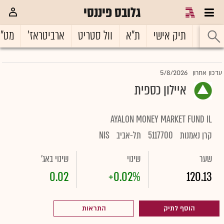
גלובס פיננסי
ראשי
תיק אישי
ת"א
וול סטריט
ארביטראז'
מט"
5/8/2026
עדכון אחרון
איילון כספית
AYALON MONEY MARKET FUND IL
קרן נאמנות
5117700
תל-אביב
NIS
שער
שינוי
שינוי באג'
0.02
+0.02%
120.13
הוסף לתיק
התראות