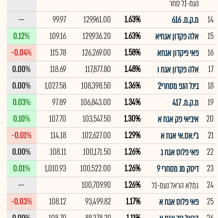
נעמ-1ל סחר
--
99.97
129,961.00
1.63%
14
מ.ק.מ. 616
0.12%
109.16
129,936.20
1.63%
15
אלה פקדון אגחיא
-0.04%
115.78
126,269.00
1.58%
16
פאי פיקדון אגחא
0.00%
118.69
117,877.80
1.48%
17
אלה פקדון אגח ו
0.00%
1,027.58
108,398.50
1.36%
18
בינל הנפ מסחרי2
0.03%
97.89
106,843.00
1.34%
19
מ.ק.מ. 417
0.10%
107.70
103,547.50
1.30%
20
איביאי פק אגח א
-0.01%
114.18
102,627.00
1.29%
21
ג'י.אס.אי אגח א
0.00%
108.11
100,171.50
1.26%
22
פאי פלוס אגח ג
0.01%
1,010.93
100,522.00
1.26%
23
דיסק מנ מסחרי 9
--
100,709.90
1.26%
24
גמלא הראל נעמ-1ל
-0.03%
108.12
93,499.82
1.17%
25
פאי פלוס אגח א