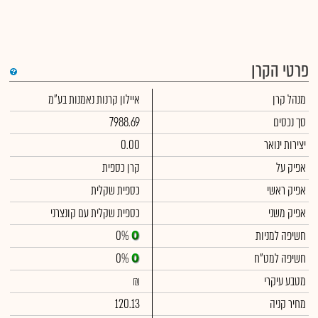
פרטי הקרן
די
מנהל קרן
איילון קרנות נאמנות בע"מ
שימ
תש
הק
סך נכסים
7988.69
הכ
תש
יצירות ינואר
0.00
דמי
לסי
אפיק על
קרן כספית
ניה
אפיק ראשי
כספית שקלית
אפיק משני
כספית שקלית עם קונצרני
חשיפה למניות
0%
חשיפה למט"ח
0%
מטבע עיקרי
₪
מחיר קניה
120.13