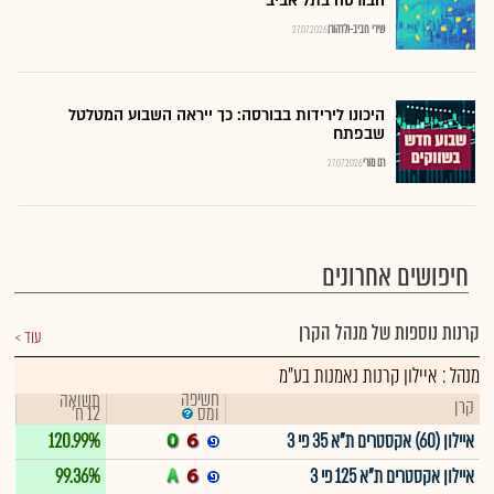
הבורסה בתל אביב
שירי חביב-ולדהורן
27.07.2026
היכונו לירידות בבורסה: כך ייראה השבוע המטלטל
שבפתח
רם מורי
27.07.2026
חיפושים אחרונים
קרנות נוספות של מנהל הקרן
עוד
מנהל : איילון קרנות נאמנות בע"מ
חשיפה
תשואה
קרן
12 ח'
ומס
איילון (60) אקסטרים ת"א 35 פי 3
120.99%
איילון אקסטרים ת"א 125 פי 3
99.36%