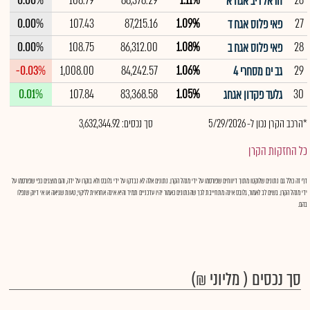
0.00%
108.79
88,378.29
1.11%
26
הראל ריב אגח א
0.00%
107.43
87,215.16
1.09%
27
פאי פלוס אגח ד
0.00%
108.75
86,312.00
1.08%
28
פאי פלוס אגח ב
-0.03%
1,008.00
84,242.57
1.06%
29
גב ים מסחרי 4
0.01%
107.84
83,368.58
1.05%
30
גלעד פקדון אגחג
*הרכב הקרן נכון ל- 5/29/2026
סך נכסים: 3,632,344.92
כל החזקות הקרן
דף זה כולל גם נתונים שלוקטו מתוך דיווחים שפורסמו על ידי מנהל הקרן. נתונים אלה לא נבדקו על ידי גלובס ולא בוקרו על ידה, והם מוצגים כפי שפורסמו על
ידי מנהל הקרן. בשים לב לאמור, גלובס אינה מתחייבת לכך שהנתונים כאמור יהיו עדכניים תמיד והיא אינה אחראית לליקוי, טעות שגיאה או אי דיוק שנפלו
בהם.
סך נכסים ( מליוני ₪)