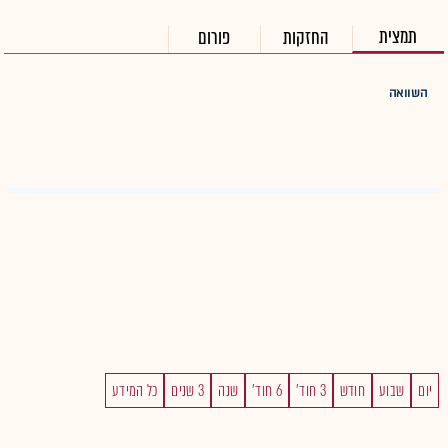
תמצית
החזקות
פורום
השוואה
יום
שבוע
חודש
3 חוד'
6 חוד'
שנה
3 שנים
כל המידע