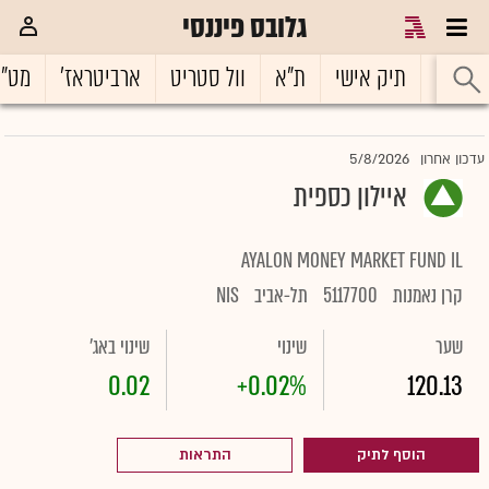
גלובס פיננסי
ראשי
תיק אישי
ת"א
וול סטריט
ארביטראז'
מט"
5/8/2026
עדכון אחרון
איילון כספית
AYALON MONEY MARKET FUND IL
קרן נאמנות
5117700
תל-אביב
NIS
שער
שינוי
שינוי באג'
0.02
+0.02%
120.13
הוסף לתיק
התראות