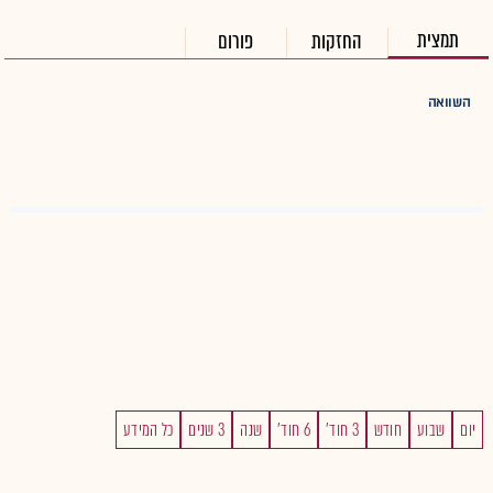
תמצית
החזקות
פורום
השוואה
יום
שבוע
חודש
3 חוד'
6 חוד'
שנה
3 שנים
כל המידע