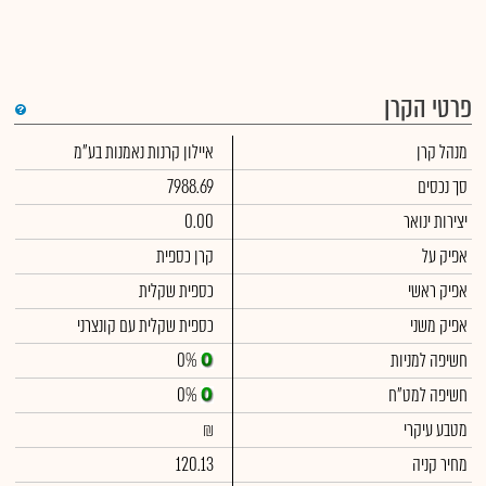
פרטי הקרן
די
מנהל קרן
איילון קרנות נאמנות בע"מ
שימ
תש
הק
סך נכסים
7988.69
הכ
תש
יצירות ינואר
0.00
דמי
לסי
אפיק על
קרן כספית
ניה
אפיק ראשי
כספית שקלית
אפיק משני
כספית שקלית עם קונצרני
חשיפה למניות
0%
חשיפה למט"ח
0%
מטבע עיקרי
₪
מחיר קניה
120.13