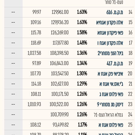
נעמ-1ל סחר
--
99.97
129,961.00
1.63%
14
מ.ק.מ. 616
--
109.16
129,936.20
1.63%
15
אלה פקדון אגחיא
--
115.78
126,269.00
1.58%
16
פאי פיקדון אגחא
--
118.69
117,877.80
1.48%
17
אלה פקדון אגח ו
--
1,027.58
108,398.50
1.36%
18
בינל הנפ מסחרי2
--
97.89
106,843.00
1.34%
19
מ.ק.מ. 417
--
107.70
103,547.50
1.30%
20
איביאי פק אגח א
--
114.18
102,627.00
1.29%
21
ג'י.אס.אי אגח א
--
108.11
100,171.50
1.26%
22
פאי פלוס אגח ג
--
1,010.93
100,522.00
1.26%
23
דיסק מנ מסחרי 9
--
100,709.90
1.26%
24
גמלא הראל נעמ-1ל
--
108.12
93,499.82
1.17%
25
פאי פלוס אגח א