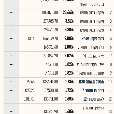
ביום המסחר האחרון
--
1,885,875.00
23.66%
2
פיקדון בבנק מסוים
--
279,785.70
3.51%
3
פיקדון בבנק מסוים
--
269,411.70
3.38%
4
פיקדון בבנק מסוים
--
113.14
166,049.70
2.08%
5
גלעד פקדון אגחא
--
165,761.60
2.08%
6
הלל פקדונות נעמ-1ל
--
160,882.20
2.02%
7
אי.אר.אן נעמ-1ל
--
144,911.10
1.82%
8
אילון פקדונות נעמ-1ל
--
144,911.10
1.82%
9
יותם פקדונות נעמ-1ל
--
99.46
138,180.00
1.73%
10
ממשל משתנה 1130
--
1,027.23
137,500.10
1.72%
11
דיסק מנ מסחרי 7
--
1,011.01
133,711.00
1.68%
12
לאומי מסחרי 12
המצפן שות לדרך
--
133,941.90
1.68%
13