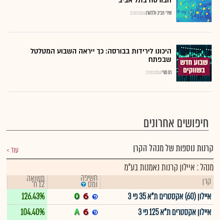
הבורסה בתל אביב
שירי חביב-ולדהורן
27.07.2026
היכונו לירידות בבורסה: כך ייראה השבוע המטלטל
שבפתח
רם מורי
27.07.2026
חיפושים אחרונים
קרנות נוספות של מנהל הקרן
עוד
מנהל : איילון קרנות נאמנות בע"מ
חשיפה
תשואה
קרן
12 ח'
ומס
איילון (60) אקסטרים ת"א 35 פי 3
126.43%
איילון אקסטרים ת"א 125 פי 3
104.40%