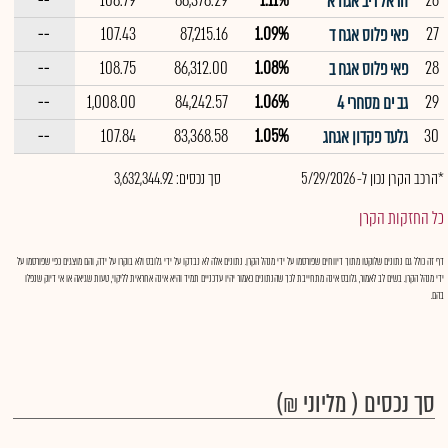
--
108.79
88,378.29
1.11%
26
הראל ריב אגח א
--
107.43
87,215.16
1.09%
27
פאי פלוס אגח ד
--
108.75
86,312.00
1.08%
28
פאי פלוס אגח ב
--
1,008.00
84,242.57
1.06%
29
גב ים מסחרי 4
--
107.84
83,368.58
1.05%
30
גלעד פקדון אגחג
*הרכב הקרן נכון ל- 5/29/2026
סך נכסים: 3,632,344.92
כל החזקות הקרן
דף זה כולל גם נתונים שלוקטו מתוך דיווחים שפורסמו על ידי מנהל הקרן. נתונים אלה לא נבדקו על ידי גלובס ולא בוקרו על ידה, והם מוצגים כפי שפורסמו על
ידי מנהל הקרן. בשים לב לאמור, גלובס אינה מתחייבת לכך שהנתונים כאמור יהיו עדכניים תמיד והיא אינה אחראית לליקוי, טעות שגיאה או אי דיוק שנפלו
בהם.
סך נכסים ( מליוני ₪)