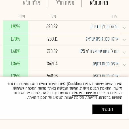
מניות ת"א
מניות חו"ל
אג"ח ת"א
מניה
שער
שינוי
^
הראל מעו"ף בריבוע
820.39
1.92%
^
איילון טכנולוגיה ישראל
250.11
1.70%
^
מגדל מניות ישראל ת"א 125
740.39
1.40%
^
אילים מניות בנקים
369.04
1.36%
^
איילון מניות בנקים
568.98
1.35%
האתר עושה שימוש בעוגיות (Cookies) לצורך שיפור חוויית המשתמש, ניתוח נתוני
גלישה והתאמת תכנים אישית. המשך הגלישה באתר מהווה הסכמה לשימוש
לרשימה המלאה
בעוגיות כמפורט
במדיניות הפרטיות
. באפשרותך, בכל עת, לשנות את הגדרות
העוגיות בדפדפן. לידיעתך, חסימת עוגיות תשפיע על תפקוד האתר.
הבנתי