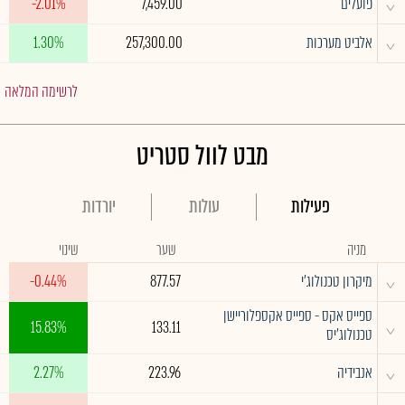
^
פועלים
7,459.00
-2.01%
^
אלביט מערכות
257,300.00
1.30%
לרשימה המלאה
מבט לוול סטריט
פעילות
עולות
יורדות
מניה
שער
שינוי
^
מיקרון טכנולוג'י
877.57
-0.44%
ספייס אקס - ספייס אקספלוריישן
^
15.83%
133.11
טכנולוג'יס
^
אנבידיה
223.96
2.27%