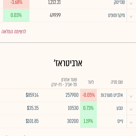
^
סנדיסק
1,212.21
-3.68%
^
מיקרוסופט
499.99
0.03%
לרשימה המלאה
ארביטראז'
שער אחרון
שם מניה
פער
תל-אביב - ניו-יורק
^
אלביט מערכות
-0.05%
257900
$859.14
^
טבע
0.73%
10530
$35.35
^
נייס
1.19%
30200
$101.85