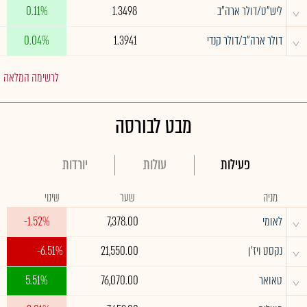
^
ליש"ט/דולר ארה"ב
1.3498
0.11%
^
דולר ארה"ב/דולר קנדי
1.3941
0.04%
לרשימה המלאה
מבט לבורסה
פעילות
עולות
יורדות
מניה
שער
שינוי
^
לאומי
7,378.00
-1.52%
^
נקסט ויז'ן
21,550.00
-6.51%
^
טאואר
76,070.00
5.51%