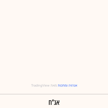
אנרגיה
‎ו‎
מתכות
אג"ח