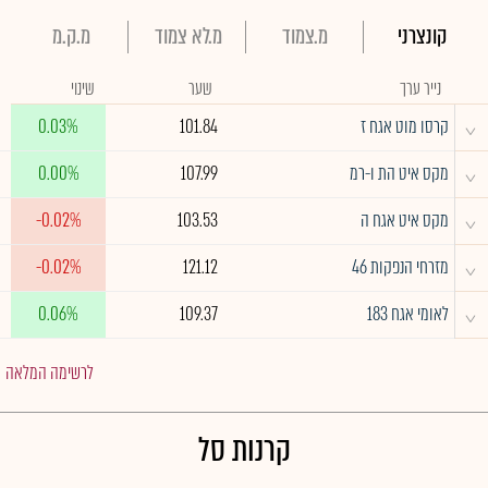
קונצרני
מ.צמוד
מ.לא צמוד
מ.ק.מ
נייר ערך
שער
שינוי
^
קרסו מוט אגח ז
101.84
0.03%
^
מקס איט הת ו-רמ
107.99
0.00%
^
מקס איט אגח ה
103.53
-0.02%
^
מזרחי הנפקות 46
121.12
-0.02%
^
לאומי אגח 183
109.37
0.06%
לרשימה המלאה
קרנות סל