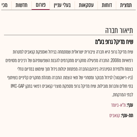
פורום
תמצית
דוחות
עסקאות
בעלי עניין
חדשות
מכיר
תיאור חברה
שיח מדיקל גרופ בע"מ
שיח מדיקל גרופ היא חברה ציבורית ישראלית שמתמחה בגידול ואספקת קנאביס למטרות
רפואיות מ2008. החברה מפעילה מחקרים מתקדמים להבנת השפעותיהם של רכיבים מסוימים
בצמח וללמידת הסינרגיה ביניהם.החברה מפתחת יכולות גידול תוך שימוש במדיום נוזלי
(ביו-ריאקטור) לגידול מבוקר ומסחרי של תאי הצמח. החברה מנהלת מחקרים קליניים בשיתוף
בתי חולים וחברות מובילות. שיח מדיקל גרופ מספקת מוצרי קנאביס רפואי בתקן IMC-GAP
לבתי המרקחת..
ענף:
ת"א-ביומד
תת-ענף:
קנאביס