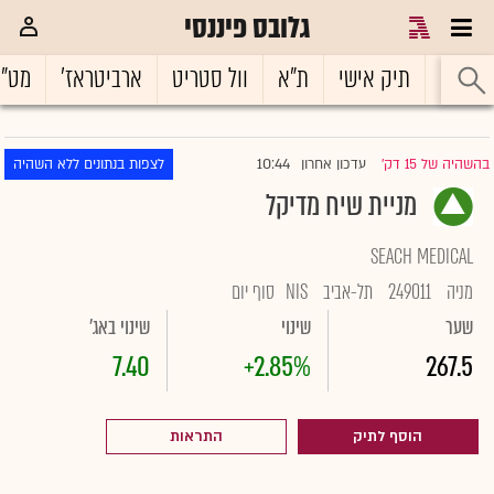
גלובס פיננסי
ראשי
תיק אישי
ת"א
וול סטריט
ארביטראז'
מט"
10:44
בהשהיה של 15 דק'
עדכון אחרון
לצפות בנתונים ללא השהיה
|
מניית שיח מדיקל
SEACH MEDICAL
מניה
249011
תל-אביב
NIS
סוף יום
שער
שינוי
שינוי באג'
7.40
+2.85%
267.5
הוסף לתיק
התראות