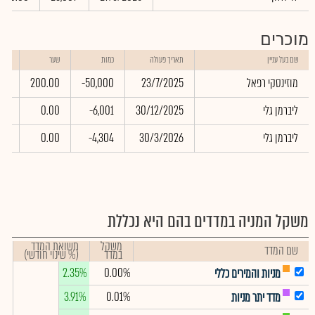
מוכרים
שוו
שם בעל עניין
תאריך פעולה
כמות
שער
באל
מוזינסקי רפאל
23/7/2025
-50,000
200.00
00
ליברמן גלי
30/12/2025
-6,001
0.00
00
ליברמן גלי
30/3/2026
-4,304
0.00
00
משקל המניה במדדים בהם היא נכללת
משקל
תשואת המדד
שם המדד
במדד
(% שינוי חודשי)
2.35%
0.00%
מניות והמירים כללי
3.91%
0.01%
מדד יתר מניות