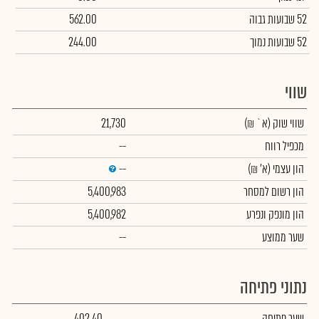
52 שבועות גבוה
562.00
52 שבועות נמוך
244.00
שווי
שווי שוק
(א` ₪)
21,730
מכפיל רווח
--
הון עצמי
(א' ₪)
--
הון רשום למסחר
5,400,983
הון מונפק ונפרע
5,400,982
שער ממוצע
--
נתוני פתיחה
שער פתיחה
402.40