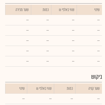
שינוי
₪ שווי באלפי
כמות
שער מכירה
--
--
--
--
--
--
--
--
--
--
--
--
--
--
--
--
--
--
--
--
ביקוש
שער קניה
כמות
₪ שווי באלפי
שינוי
--
--
--
--