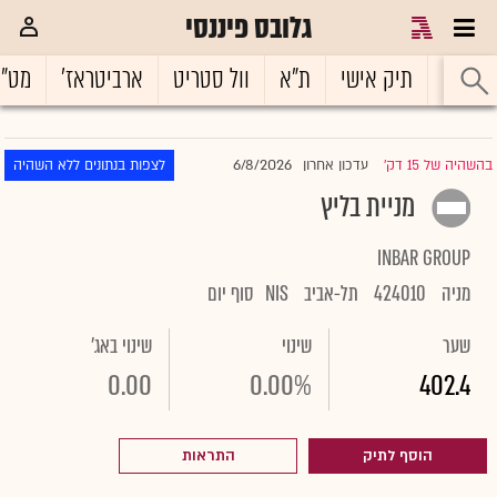
גלובס פיננסי
ראשי
תיק אישי
ת"א
וול סטריט
ארביטראז'
מט"
6/8/2026
בהשהיה של 15 דק'
עדכון אחרון
לצפות בנתונים ללא השהיה
|
מניית בליץ
INBAR GROUP
מניה
424010
תל-אביב
NIS
סוף יום
שער
שינוי
שינוי באג'
0.00
0.00%
402.4
הוסף לתיק
התראות