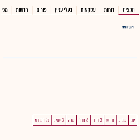
תמצית
דוחות
עסקאות
בעלי עניין
פורום
חדשות
מכיר
השוואה
יום
שבוע
חודש
3 חוד'
6 חוד'
שנה
3 שנים
כל המידע