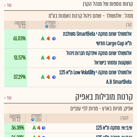
קרנות נוספות של מנהל הקרן
עוד
מנהל : אלטשולר – שחם ניהול קרנות נאמנות בע"מ
חשיפה
תשואה
קרן
12 ח'
ומס
אלטשולר שחם מחקה י SmartBeta משולבת
61.03%
ת"א Large Cap חודשי
אלטשולר שחם מחקה אינדקס חברות ניהול
51.57%
השקעות ומסחר בישראל
אלטשולר שחם מחקה י Low Volatility ת"א 125
37.29%
A.B SmartBeta
קרנות מובילות באפיק
עוד
אפיק:
מניות בארץ
-
מניות לפי ענפים
חשיפה
תשואה
הקרן
12 חד'
ומס
אי.בי.אי. מחקה ת"א 125
36.38%