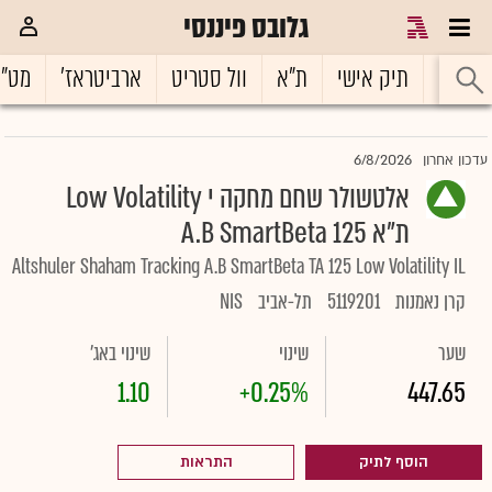
גלובס פיננסי
ראשי
תיק אישי
ת"א
וול סטריט
ארביטראז'
מט"
6/8/2026
עדכון אחרון
אלטשולר שחם מחקה י Low Volatility
ת"א 125 A.B SmartBeta
Altshuler Shaham Tracking A.B SmartBeta TA 125 Low Volatility IL
קרן נאמנות
5119201
תל-אביב
NIS
שער
שינוי
שינוי באג'
1.10
+0.25%
447.65
הוסף לתיק
התראות