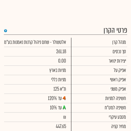
פרטי הקרן
די
מנהל קרן
אלטשולר - שחם ניהול קרנות נאמנות בע"מ
שימ
תש
הק
סך נכסים
261.18
הכ
תש
יצירות ינואר
0.00
דמי
לסי
אפיק על
מניות בארץ
ניה
אפיק ראשי
מניות כללי
אפיק משני
ת"א 125
חשיפה למניות
עד 120%
חשיפה למט"ח
עד 10%
מטבע עיקרי
₪
מחיר קניה
447.65