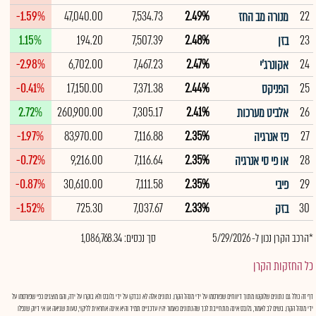
-1.59%
47,040.00
7,534.73
2.49%
22
מנורה מב החז
1.15%
194.20
7,507.39
2.48%
23
בזן
-2.98%
6,702.00
7,467.23
2.47%
24
אקונרג'י
-0.41%
17,150.00
7,371.38
2.44%
25
הפניקס
2.72%
260,900.00
7,305.17
2.41%
26
אלביט מערכות
-1.97%
83,970.00
7,116.88
2.35%
27
פז אנרגיה
-0.72%
9,216.00
7,116.64
2.35%
28
או פי סי אנרגיה
-0.87%
30,610.00
7,111.58
2.35%
29
פיבי
-1.52%
725.30
7,037.67
2.33%
30
בזק
*הרכב הקרן נכון ל- 5/29/2026
סך נכסים: 1,086,768.34
כל החזקות הקרן
דף זה כולל גם נתונים שלוקטו מתוך דיווחים שפורסמו על ידי מנהל הקרן. נתונים אלה לא נבדקו על ידי גלובס ולא בוקרו על ידה, והם מוצגים כפי שפורסמו על
ידי מנהל הקרן. בשים לב לאמור, גלובס אינה מתחייבת לכך שהנתונים כאמור יהיו עדכניים תמיד והיא אינה אחראית לליקוי, טעות שגיאה או אי דיוק שנפלו