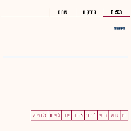
תמצית
החזקות
פורום
השוואה
יום
שבוע
חודש
3 חוד'
6 חוד'
שנה
3 שנים
כל המידע