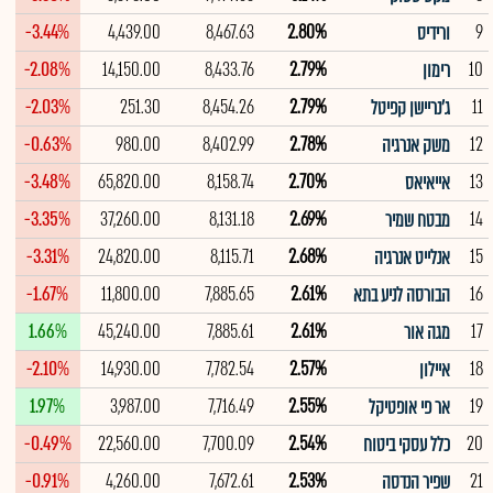
-3.44%
4,439.00
8,467.63
2.80%
9
ורידיס
-2.08%
14,150.00
8,433.76
2.79%
10
רימון
-2.03%
251.30
8,454.26
2.79%
11
ג'נריישן קפיטל
-0.63%
980.00
8,402.99
2.78%
12
משק אנרגיה
-3.48%
65,820.00
8,158.74
2.70%
13
אייאיאס
-3.35%
37,260.00
8,131.18
2.69%
14
מבטח שמיר
-3.31%
24,820.00
8,115.71
2.68%
15
אנלייט אנרגיה
-1.67%
11,800.00
7,885.65
2.61%
16
הבורסה לניע בתא
1.66%
45,240.00
7,885.61
2.61%
17
מגה אור
-2.10%
14,930.00
7,782.54
2.57%
18
איילון
1.97%
3,987.00
7,716.49
2.55%
19
אר פי אופטיקל
-0.49%
22,560.00
7,700.09
2.54%
20
כלל עסקי ביטוח
-0.91%
4,260.00
7,672.61
2.53%
21
שפיר הנדסה