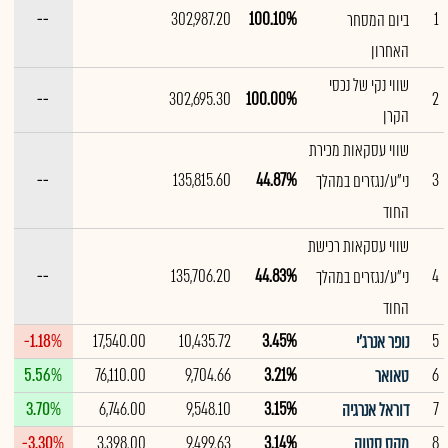
--
302,987.20
100.10%
1
ביום המסחר
האחרון
שווי נקי של נכסי
--
302,695.30
100.00%
2
הקרן
שווי עסקאות מכירת
--
135,815.60
44.87%
3
ני"ע/נגזרים במהלך
החוד
שווי עסקאות רכישת
--
135,706.20
44.83%
4
ני"ע/נגזרים במהלך
החוד
-1.18%
17,540.00
10,435.72
3.45%
5
נופר אנרג'י
5.56%
76,110.00
9,704.66
3.21%
6
טאואר
3.70%
6,746.00
9,548.10
3.15%
7
דוראל אנרגיה
-3.30%
3,398.00
9,499.63
3.14%
8
מקס סטוק