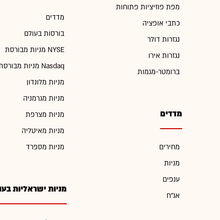
מפת פוזיציות פתוחות
מדדים
כתבי אופציה
בורסות בעולם
נגזרות דולר
מניות מבורסת NYSE
נגזרות אירו
מניות מבורסת Nasdaq
ברומטר-מגמות
מניות מלונדון
מניות מגרמניה
מדדים
מניות מצרפת
מניות מאיטליה
מחירים
מניות מספרד
מניות
ענפים
מניות ישראליות בעו
אג"ח