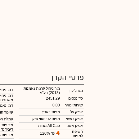
פרטי הקרן
מור ניהול קרנות נאמנות
דמי ניהול
מנהל קרן
(2013) בע"מ
דמי ניהול
סך נכסים
2451.29
משתנים
יצירות ינואר
0.00
דמי נאמנ
אפיק על
מניות בארץ
שיעור הו
אפיק ראשי
מניות לפי שווי שוק
עמלת הפ
מדיניות
אפיק משני
מניות All Cap
דיבידנד
חשיפה
עד 120%
מדיניות 
למניות