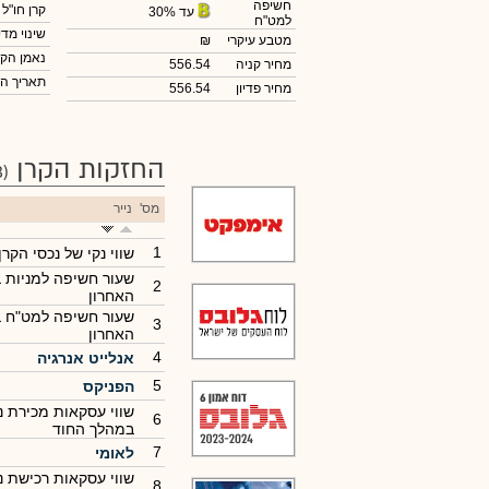
חשיפה
קרן חו"ל
עד 30%
למט"ח
שינוי מדי
מטבע עיקרי
₪
נאמן הקר
מחיר קניה
556.54
תאריך ה
מחיר פדיון
556.54
החזקות הקרן
(103)
מס'
נייר
1
שווי נקי של נכסי הקרן
שעור חשיפה למניות 
2
האחרון
שעור חשיפה למט"ח 
3
האחרון
4
אנלייט אנרגיה
5
הפניקס
שווי עסקאות מכירת ני
6
במהלך החוד
7
לאומי
שווי עסקאות רכישת ני
8