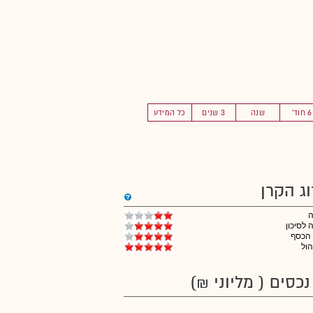
6 חוד'
שנה
3 שנים
כל המידע
וג הקרן
לסיכון
 הכסף
הול
נכסים ( מליוני ₪)