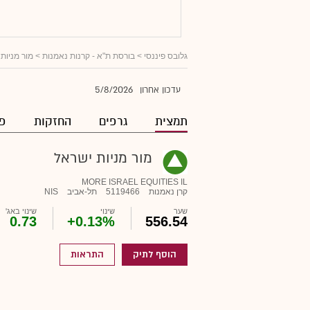
גלובס פיננסי
>
בורסת ת"א - קרנות נאמנות
> מור מניות
5/8/2026
עדכון אחרון
תמצית
גרפים
החזקות
פו
מור מניות ישראל
MORE ISRAEL EQUITIES IL
קרן נאמנות
5119466
תל-אביב
NIS
שער
שינוי
שינוי באג'
0.73
+0.13%
556.54
הוסף לתיק
התראות