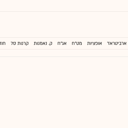
ארביטראז'
אופציות
מט"ח
אג"ח
ק. נאמנות
קרנות סל
חוז