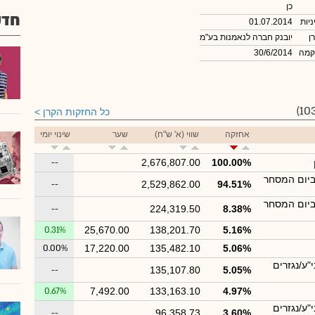
כן
חדש
ניות
01.07.2014
ן
יובנק חברה לנאמנות בע"מ
קמה
30/6/2014
כל החזקות הקרן
אחזקה
שווי (א' ש"ח)
שער
שינוי יומי
--
2,676,807.00
100.00%
ביום המסחר
--
2,529,862.00
94.51%
ביום המסחר
--
224,319.50
8.38%
0.31%
25,670.00
138,201.70
5.16%
0.00%
17,220.00
135,482.10
5.06%
"ע/נגזרים
--
135,107.80
5.05%
0.67%
7,492.00
133,163.10
4.97%
"ע/נגזרים
--
96,358.73
3.60%