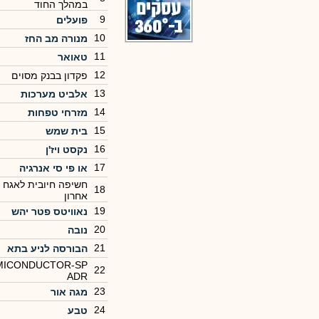
במהלך החוד
9
פועלים
10
מנורה מב החז
11
טאואר
12
פקדון בבנק מסוים
13
אלביט מערכות
14
מזרחי טפחות
15
בית שמש
16
נקסט ויז'ן
17
או פי סי אנרגיה
חשיפה חיובית לאגח 
18
אחרון
19
נאוויטס פטר יהש
20
נובה
21
הבורסה לניע בתא
MICONDUCTOR-SP
22
ADR
23
מגה אור
24
טבע