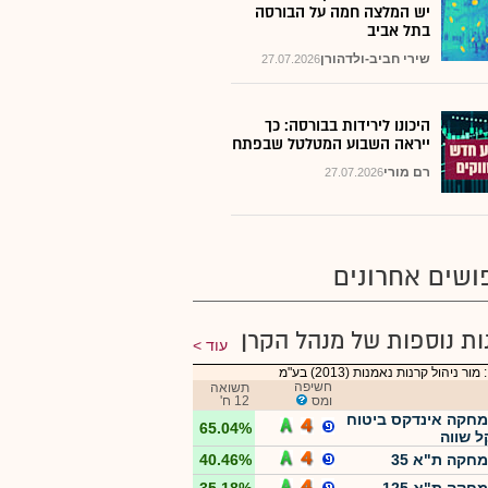
יש המלצה חמה על הבורסה
בתל אביב
שירי חביב-ולדהורן
27.07.2026
היכונו לירידות בבורסה: כך
ייראה השבוע המטלטל שבפתח
רם מורי
27.07.2026
ושים אחרונים
ות נוספות של מנהל הקרן
עוד
ור ניהול קרנות נאמנות (2013) בע"מ
חשיפה
תשואה
ומס
12 ח'
מחקה אינדקס ביטוח
65.04%
 שווה
מחקה ת"א 35
40.46%