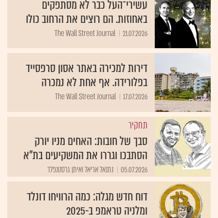
עשירי־העל כבר לא מסתפקים
באחוזות. הם רוצים את הרחוב כולו
The Wall Street Journal
21.07.2026
דירות למכירה באתר אסון סרפסייד
בפלורידה. אף אחת לא נמכרה
The Wall Street Journal
17.07.2026
תחקיר
סבך של חובות: האחים מניו יורק
הסתבכו וגררו את המשקיעים בת"א
05.07.2026
נתנאל אריאל ואיתן גרסטנפלד
דוח חדש מגלה: כמה הרוויחו דונלד
ומלניה טראמפ ב-2025