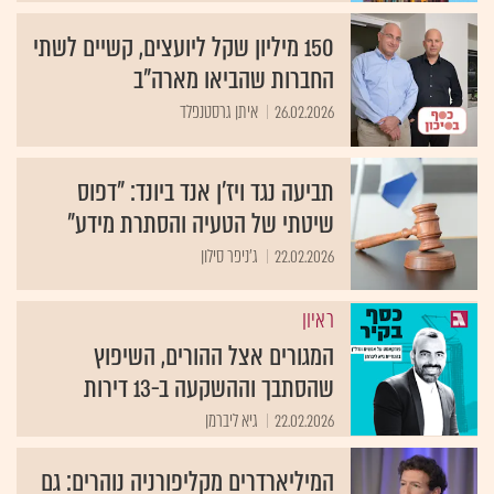
150 מיליון שקל ליועצים, קשיים לשתי
החברות שהביאו מארה"ב
26.02.2026
איתן גרסטנפלד
תביעה נגד ויז'ן אנד ביונד: "דפוס
שיטתי של הטעיה והסתרת מידע"
22.02.2026
ג'ניפר סילון
ראיון
המגורים אצל ההורים, השיפוץ
שהסתבך וההשקעה ב-13 דירות
22.02.2026
גיא ליברמן
המיליארדרים מקליפורניה נוהרים: גם