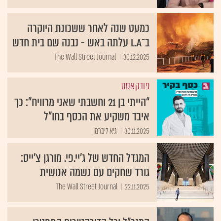
כמעט שנה לאחר ששכונת היוקרה
ב־L.A עלתה באש - נבנה שם בית חדש
The Wall Street Journal
30.12.2025
פודקאסט
“הייתי בן 21 וחשבתי שאני מרוויח”: כך
איבד משקיע את הכסף בחו"ל
30.11.2025
גיא ליברמן
המגדל החדש של ג'יי.פי. מורגן צ'ייס:
גורד שחקים עם נשמה אנושית
The Wall Street Journal
22.11.2025