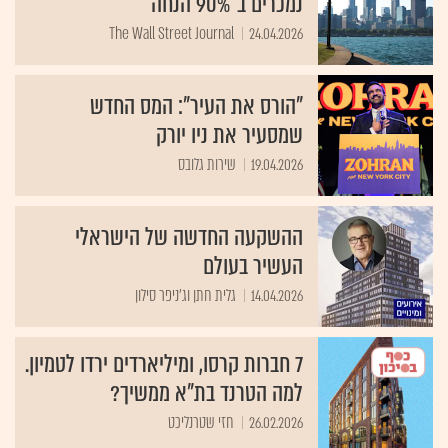
נמכרים ב־90% הנחה
The Wall Street Journal
24.04.2026
"הורס את העיר": המס החדש
שמסעיר את ניו יורק
19.04.2026
שירות גלובס
ההשקעה החדשה של הישראלי
העשיר בעולם
14.04.2026
גלית חתן וג'ניפר סילון
7 חברות קרסו, ומיליארדים ירדו לטמיון.
למה הטרנד בת"א ממשיך?
26.02.2026
חזי שטרנליכט