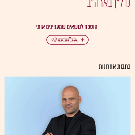
נדל"ן בארה"ב
כתבות אחרונות