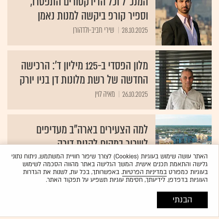
המנכ"ל וכל הדירקטורים התפטרו,
וספיר קורפ ביקשה למנות נאמן
28.10.2025
שירי חביב-ולדהורן
מלון הפסדי ב-125 מיליון ד': הרכישה
החדשה של רשת מלונות דן בניו יורק
26.10.2025
מאיה לוין
למה הצעירים בארה"ב מעדיפים
לשכור במקום לקנות דירה
The Wall Street Journal
25.10.2025
האתר עושה שימוש בעוגיות (Cookies) לצורך שיפור חוויית המשתמש, ניתוח נתוני
גלישה והתאמת תכנים אישית. המשך הגלישה באתר מהווה הסכמה לשימוש
בעוגיות כמפורט
במדיניות הפרטיות
. באפשרותך, בכל עת, לשנות את הגדרות
העוגיות בדפדפן. לידיעתך, חסימת עוגיות תשפיע על תפקוד האתר.
השקעות נדל"ן בחו"ל
הבנתי
נצלו את הרגש הפטריוטי להתעורר