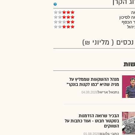
וג הקרן
ה
 לסיכון
ר הכסף
יהול
נכסים ( מליוני ₪)
ות
מנהל ההשקעות שממליץ על
מניה שהיא "כמו לקנות בונקר"
נתנאל אריאל
04.08.2026
הבכיר שרואה הזדמנות
בסקטור חבוט - ועוד כתבות על
השווקים
כתבי גלובס
01.08.2026