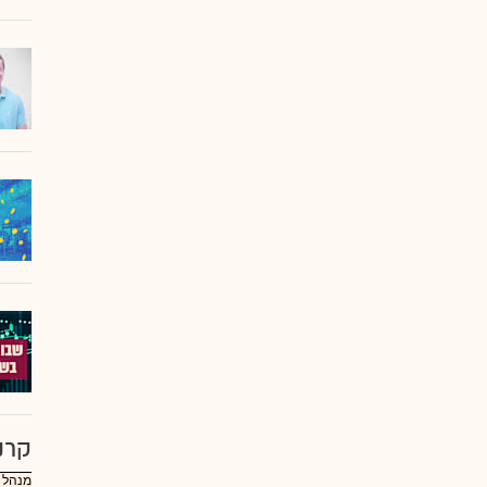
קרנ
מנהל :