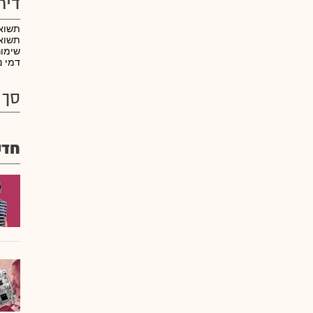
דיר
תשוא
תשואה
שימו
דמי נ
סך 
חדש