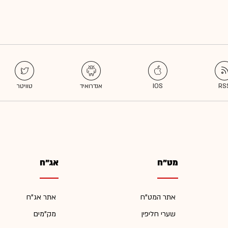
מט"ח
אג"ח
אתר המט"ח
אתר אג"ח
שערי חליפין
מק"מים