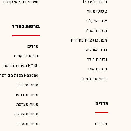
הרכב ת"א 125
השוואה ביצועי קרנות
ציטוטי מניות
אתר המעו"ף
בורסות בחו"ל
נגזרות מעו"ף
מפת פוזיציות פתוחות
מדדים
כתבי אופציה
בורסות בעולם
נגזרות דולר
מניות מבורסת NYSE
נגזרות אירו
מניות מבורסת Nasdaq
ברומטר-מגמות
מניות מלונדון
מניות מגרמניה
מדדים
מניות מצרפת
מניות מאיטליה
מחירים
מניות מספרד