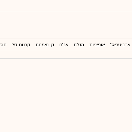
ארביטראז'
אופציות
מט"ח
אג"ח
ק. נאמנות
קרנות סל
חוזי