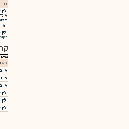
קרן
ילין
אינד
מבוסס
י.ל. מו
ילין 
נקוב
קרנ
אפיק:
הקרן
אי.בי
אי.בי
אי.בי
ילין 
ילין 
ילין 