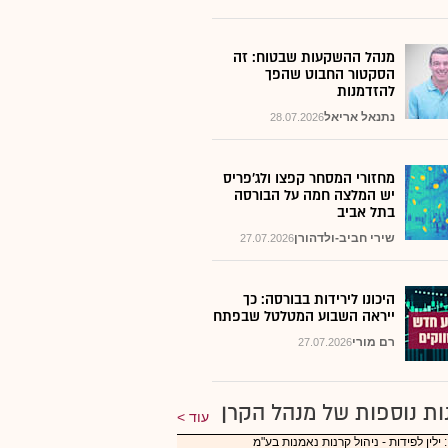
מנהל ההשקעות שבטוח: זה
הסקטור החבוט שהפך
להזדמנות
נתנאל אריאל
28.07.2026
מחזורי המסחר קפצו ולג'פריס
יש המלצה חמה על הבורסה
בתל אביב
שירי חביב-ולדהורן
27.07.2026
היכונו לירידות בבורסה: כך
ייראה השבוע המטלטל שבפתח
רם מורי
27.07.2026
ות נוספות של מנהל הקרן
עוד
 ילין לפידות - ניהול קרנות נאמנות בע"מ