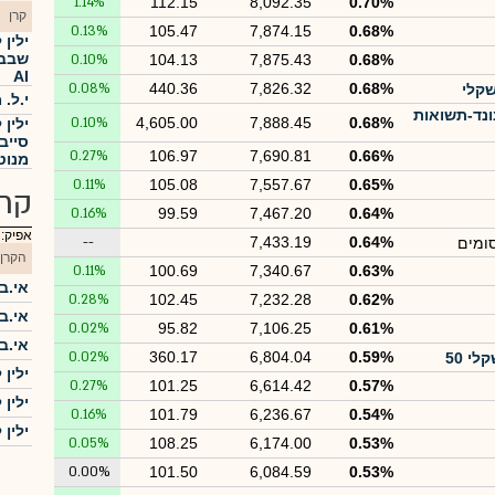
1.14%
112.15
8,092.35
0.70%
קרן
0.13%
105.47
7,874.15
0.68%
ילין
שבבי
0.10%
104.13
7,875.43
0.68%
AI
0.08%
440.36
7,826.32
0.68%
שקלי
י.ל. מו
 תל בונד-תשואות
0.10%
4,605.00
7,888.45
0.68%
ילין
0.27%
106.97
7,690.81
0.66%
מנוט
0.11%
105.08
7,557.67
0.65%
קרנ
0.16%
99.59
7,467.20
0.64%
אפיק:
--
7,433.19
0.64%
סומים
הקרן
0.11%
100.69
7,340.67
0.63%
אי.בי
0.28%
102.45
7,232.28
0.62%
אי.בי
0.02%
95.82
7,106.25
0.61%
אי.בי
0.02%
360.17
6,804.04
0.59%
ילין 
0.27%
101.25
6,614.42
0.57%
ילין 
0.16%
101.79
6,236.67
0.54%
ילין 
0.05%
108.25
6,174.00
0.53%
0.00%
101.50
6,084.59
0.53%