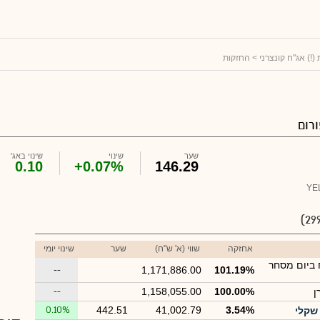
 (!) אג"ח קונצרני
> החזקות
רום
שער
שינוי
שינוי באג'
0.10
+0.07%
146.29
YE
אחזקה
שווי (א' ש"ח)
שער
שינוי יומי
 ביום מסחר
--
1,171,886.00
101.19%
--
1,158,055.00
100.00%
ן
0.10%
442.51
41,002.79
3.54%
שקלי