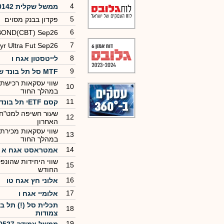
4
ממשל שקלית 0142
5
פקדון בבנק מסוים
6
BOND(CBT) Sep26
7
yr Ultra Fut Sep26
8
לייטסטון אגח ו
9
MTF סל תל בונד שקלי
שווי עסקאות רכישת נ
10
במהלך החוד
11
קסם ETFי תל בונד שקלי
שעור חשיפה למט"ח
12
האחרון
שווי עסקאות מכירת נ
13
במהלך החוד
14
אמטראסט אגח א
שווי היחידות שהונפ
15
החודש
16
אלוני חץ אגח טו
17
אלומיי אגח ו
תכלית סל (!) תל ב
18
צמודות
19