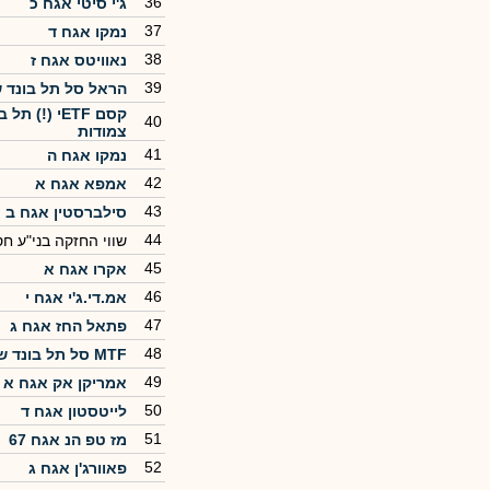
36
ג'י סיטי אגח כ
37
נמקו אגח ד
38
נאוויטס אגח ז
39
הראל סל תל בונד 
קסם ETFי (!)
40
צמודות
41
נמקו אגח ה
42
אמפא אגח א
43
סילברסטין אגח ב
44
שווי החזקה בני"ע ח
45
אקרו אגח א
46
אמ.די.ג'י אגח י
47
פתאל החז אגח ג
48
MTF סל‏ תל בונד שקלי 50
49
אמריקן אק אגח א
50
לייטסטון אגח ד
51
מז טפ הנ אגח 67
52
פאוורג'ן אגח ג