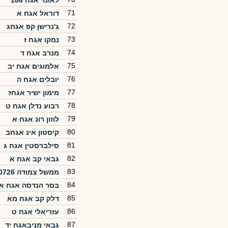
לאומי אגח 186
71
דוראל אגח א
72
ג'נרישן קפ אגחג
73
נמקו אגח ז
74
מנרב אגח ד
75
אלמוגים אגח יב
76
יובלים אגח ה
77
מימון ישיר אגחז
78
רבוע נדלן אגח ט
79
לוזון רונ אגח א
80
קיסטון אינ אגחב
81
סילברסטין אגח ג
82
גבאי קב אגח א
83
ממשל צמודה 0726
84
בסר הנדסה אגח א
85
דלק קב אגח מא
86
עזריאלי אגח ט
87
גבאי מניבאגח יד