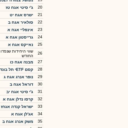
ממשל צמודה 0527
20
ג'י סיטי אגח טז
21
ישרס אגח יט
22
סולאיר אגח ב
23
אינפליי אגח א
24
גרייסטון אגח א
25
נאייקס אגח א
שווי היחידות שנפדו
26
החודש
27
מבנה אגח כו
28
קסם ETFי תל בונד צמודות 3-5
29
נופר אנרג אגח ג
30
דוראל אגח ב
31
ג'י סיטי אגח יב
32
קרסו נדלן אגח א
33
ישראל קנדה אגחז
34
אג'לן אגח א
35
משק אנרג אגח ב