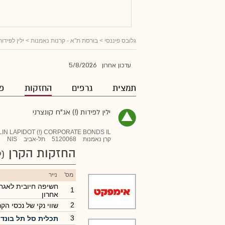
גלובס פיננסי
>
בורסת ת"א - קרנות נאמנות
>
ילין לפידות
5/8/2026
עדכון אחרון
תמצית
גרפים
החזקות
פו
ילין לפידות (!) אג"ח קונצרני
LIN LAPIDOT (!) CORPORATE BONDS IL
קרן נאמנות
5120068
תל-אביב
NIS
החזקות הקרן
(299)
מס'
נייר
חשיפה חיובית לאגח
1
אחרון
2
שווי נקי של נכסי הקר
3
תכלית סל תל בונד 