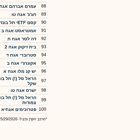
88
עמרם אברהם אגח
89
חג'ג' אגח טו
90
קסם ETFי תל בונד שקלי 50
91
אמטראסט אגח ב
92
דה לסר אגח ח
93
בית זיקוק אגח 2
94
סטרוברי אגח ד
95
אקונרג'י אגח ב
96
יש קנ מלו אגח א
הראל סל (!) תל בו
97
שקל
98
ישרס אגח טו
הראל סל (!) תל בו
99
צמודות
100
פטרוכימים אגחיא
*הרכב הקרן נכון ל- 5/29/2026