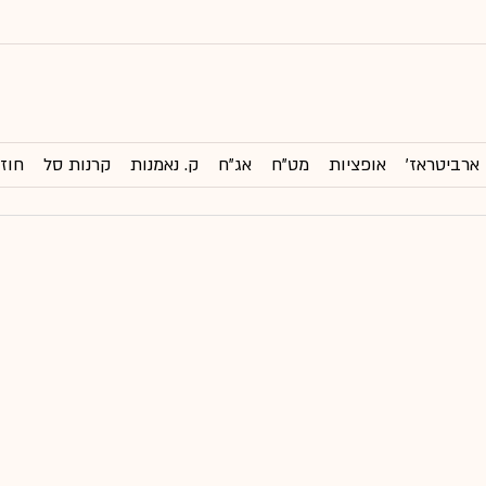
ארביטראז'
אופציות
מט"ח
אג"ח
ק. נאמנות
קרנות סל
חוזי