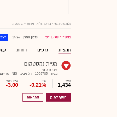
גלובס פיננסי
>
בורסת ת"א - מניות
> נקסטקום
14:24
בהשהיה של 15 דק'
עדכון אחרון
לצפו
|
תמצית
גרפים
דוחות
עסק
מניית נקסטקום
NEXTCOM
מניה
1095785
תל-אביב
NIS
סוף יום
שער
שינוי
שינוי באג'
-3.00
-0.21%
1,434
הוסף לתיק
התראות