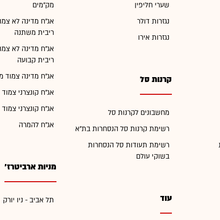
שערי חליפין
מק"מים
נגזרות דולר
אג"ח מדינה לא צמו
ריבית משתנה
נגזרות אירו
אג"ח מדינה לא צמו
ריבית קבועה
אג"ח מדינה צמוד מ
קרנות סל
אג"ח קונצרני צמוד 
אג"ח קונצרני צמוד 
מחשבונים לקרנות סל
אג"ח להמרה
רשימת קרנות סל הנסחרות בת"א
רשימת תעודות סל הנסחרות
בשוקי עולם
מניות ארביטרז'
עוד
תל אביב - ניו יורק