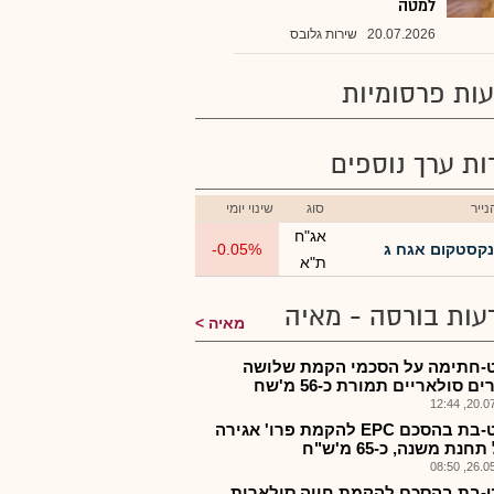
למטה
20.07.2026
שירות גלובס
ות פרסומיות
רות ערך נוספים
ייר
סוג
שינוי יומי
אג"ח
נקסטקום אגח ג
-0.05%
ת"א
עות בורסה - מאיה
מאיה
-חתימה על הסכמי הקמת שלושה
ם סולאריים תמורת כ-56 מ'שח
20.07.2
נקסט-בת בהסכם EPC להקמת פרו' אגירה
חנת משנה, כ-65 מ'ש"ח
26.05.2
-בת בהסכם להקמת חווה סולארית