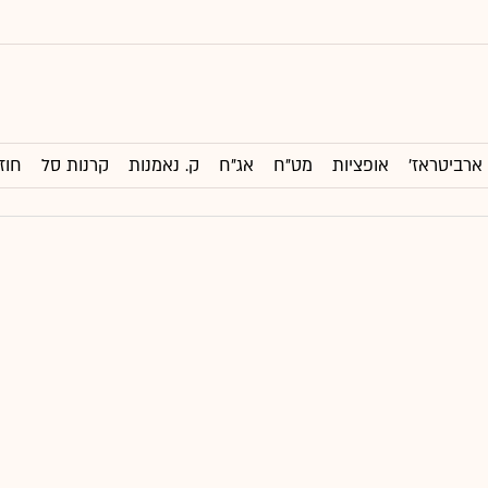
ארביטראז'
אופציות
מט"ח
אג"ח
ק. נאמנות
קרנות סל
חוז