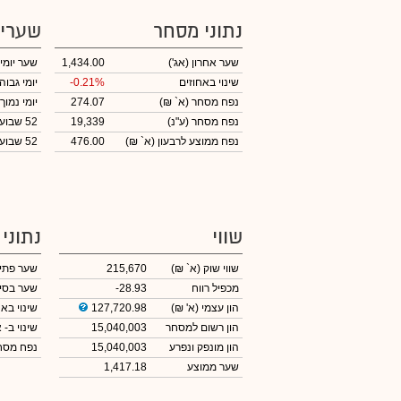
נתוני מסחר
שערי
שער אחרון
(אג')
1,434.00
שער יומי
שינוי באחוזים
-0.21%
יומי גבוה
נפח מסחר
(א` ₪)
274.07
יומי נמוך
נפח מסחר
(ע"נ)
19,339
52 שבועות גבוה
נפח ממוצע לרבעון (א` ₪)
476.00
52 שבועות נמוך
שווי
נתוני
שווי שוק
(א` ₪)
215,670
שער פתי
מכפיל רווח
-28.93
שער בסי
הון עצמי
(א' ₪)
127,720.98
שינוי באח
הון רשום למסחר
15,040,003
שינוי
ב- א
הון מונפק ונפרע
15,040,003
נפח מס
שער ממוצע
1,417.18