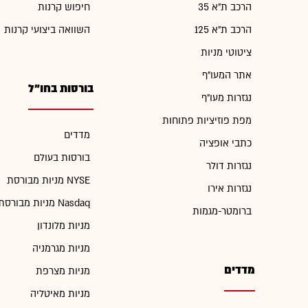
הרכב ת"א 35
חיפוש קרנות
הרכב ת"א 125
השוואה ביצועי קרנות
ציטוטי מניות
אתר המעו"ף
בורסות בחו"ל
נגזרות מעו"ף
מפת פוזיציות פתוחות
מדדים
כתבי אופציה
בורסות בעולם
נגזרות דולר
מניות מבורסת NYSE
נגזרות אירו
מניות מבורסת Nasdaq
ברומטר-מגמות
מניות מלונדון
מניות מגרמניה
מדדים
מניות מצרפת
מניות מאיטליה