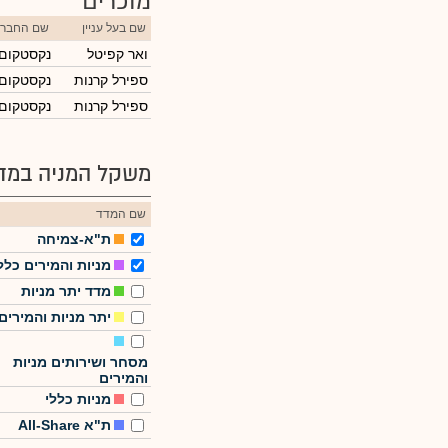
מוכרים
שם בעל עניין
שם החבר
ואר קפיטל
נקסטקום
ספירל קרנות
נקסטקום
ספירל קרנות
נקסטקום
משקל המניה במדד
שם המדד
ת"א-צמיחה
מניות והמירים כלל
מדד יתר מניות
יתר מניות והמירים
מסחר ושירותים מניות
והמירים
מניות כללי
ת"א All-Share