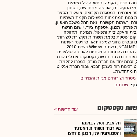
 בתכנון, הקמה ותחזוקה של מיזמים
י התקשורת, אנרגיה מתחדשת, בטחון
ה אזרחית. במסגרת הקבוצה, פועלות מספר
ת בנות המתמחות בפעילות הקמת תשתיות
ת ורשתות תקשורת. זאת החל משלב האפיון,
 פתרון, תכנון, אספקת ציוד, יישום הרשת
ית והאקטיבית ותפעול, תמיכה ותחזוקה.
קום עוסקת בקמת תשתיות תקשורת לשירותי
ם ובפרט נתוני שמע ווידאו ופרויקטי רשתות
NGN MPLS/IP, רשתות Wimax.בשנת 2010,
 החברה לתחום התשתיות לאנרגיה סולארית
ות חברה בת חדשה, נקסטקום אנרג'י.בשנת
2018, זכתה יחד עם חברת מנרב, במכרז להקמת
טורבינות רוח בעמק הבכא עבור חברת אנלייט
ה מתחדשת..
מסחר ושירותים מניות והמירים
נף:
שרותים
ות נקסטקום
עוד חדשות
תל אביב ננעלה במגמה
מעורבת; תשתיות האנרגיה
והטכנולוגיה עלו, הבנקים לחצו