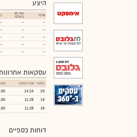
היצע
₪ שווי
שינוי
כ
באלפי
--
--
--
--
--
--
--
--
--
--
--
--
--
--
--
עסקאות אחרונות
מספר
שעת עסקה
שער
.00
14:24
29
.00
11:28
19
.00
11:28
18
דוחות כספיים