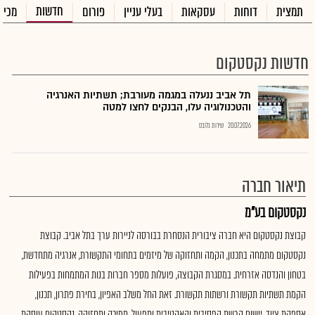
חדשות
תמצית
דוחות
עסקאות
בעלי עניין
פורום
מכיר
חדשות נקסטקום
תל אביב ננעלה במגמה מעורבת; תשתיות האנרגיה
והטכנולוגיה עלו, הבנקים לחצו למטה
20.07.2026
שירות גלובס
תיאור חברה
נקסטקום בע"מ
קבוצת נקסטקום היא חברה ציבורית הנסחרת בבורסה לניירות ערך בתל אביב. קבוצת
נקסטקום מתמחה בתכנון, הקמה ותחזוקה של מיזמים בתחומי התקשורת, אנרגיה מתחדשת,
בטחון והנדסה אזרחית. במסגרת הקבוצה, פועלות מספר חברות בנות המתמחות בפעילות
הקמת תשתיות תקשורת ורשתות תקשורת. זאת החל משלב האפיון, בחירת פתרון, תכנון,
אספקת ציוד, יישום הרשת הפסיבית והאקטיבית ותפעול, תמיכה ותחזוקה. נקסטקום עוסקת