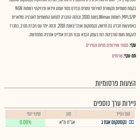
בקמת תשתיות תקשורת לשירותי נתונים ובפרט נתוני שמע ווידאו ופרויקטי רשתות NGN
MPLS/IP, רשתות Wimax.בשנת 2010, נכנסה החברה לתחום התשתיות לאנרגיה סולארית
באמצעות חברה בת חדשה, נקסטקום אנרג'י.בשנת 2018, זכתה יחד עם חברת מנרב, במכרז
להקמת חוות טורבינות רוח בעמק הבכא עבור חברת אנלייט אנרגיה מתחדשת..
ענף:
מסחר ושירותים מניות והמירים
תת-ענף:
שרותים
הצעות פרסומיות
ניירות ערך נוספים
שם הנייר
סוג
שינוי יומי
נקסטקום אגח ג
אג"ח ת"א
0.00%