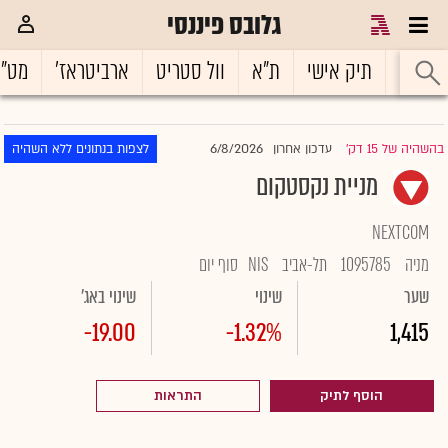
גלובס פיננסי
ראשי
תיק אישי
ת"א
וול סטריט
ארביטראז'
מט"
6/8/2026
בהשהיה של 15 דק'
עדכון אחרון
לצפות בנתונים ללא השהיה
|
מניית נקסטקום
NEXTCOM
מניה
1095785
תל-אביב
NIS
סוף יום
שער
שינוי
שינוי באג'
-19.00
-1.32%
1,415
הוסף לתיק
התראות