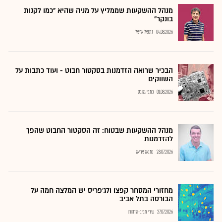
מנהל ההשקעות שממליץ על מניה שהיא "כמו לקנות
בונקר"
04.08.2026
נתנאל אריאל
הבכיר שרואה הזדמנות בסקטור חבוט - ועוד כתבות על
השווקים
01.08.2026
כתבי גלובס
מנהל ההשקעות שבטוח: זה הסקטור החבוט שהפך
להזדמנות
28.07.2026
נתנאל אריאל
מחזורי המסחר קפצו ולג'פריס יש המלצה חמה על
הבורסה בתל אביב
27.07.2026
שירי חביב-ולדהורן