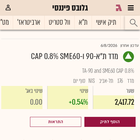
גלובס פיננסי
ראשי
תיק אישי
ת"א
וול סטריט
ארביטראז'
מט"
6/8/2026
עדכון אחרון
מדד ת"א-90 ו-CAP 0.8% SME60
TA-90 and SME60 CAP 0.8%
מדד
176
תל-אביב
NIS
סוף יום
שער
שינוי
שינוי באג'
0.00
+0.54%
2,417.72
הוסף לתיק
התראות