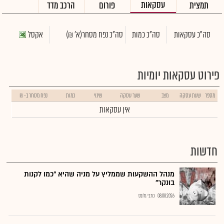
עסקאות
תמצית
פורום
הרכב מדד
סה"כ עסקאות
סה"כ כמות
סה"כ נפח מסחר
(א' ₪)
אקסל
פירוט עסקאות יומיות
מספר
שעת עסקה
מצב
שער עסקה
שינוי
כמות
נפח מסחר ב- ₪
אין עסקאות
חדשות
מנהל ההשקעות שממליץ על מניה שהיא "כמו לקנות
בונקר"
08.08.2026
כתבי גלובס