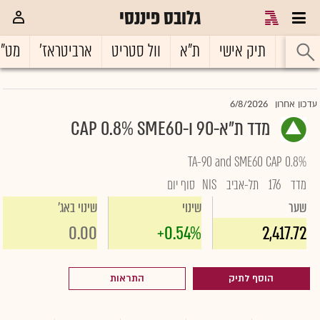
גלובס פיננסי
ראשי
תיק אישי
ת"א
וול סטריט
ארביטראז'
מט"
6/8/2026
עדכון אחרון
מדד ת"א-90 ו-CAP 0.8% SME60
TA-90 and SME60 CAP 0.8%
מדד
176
תל-אביב
NIS
סוף יום
שער
שינוי
שינוי באג'
0.00
+0.54%
2,417.72
הוסף לתיק
התראות