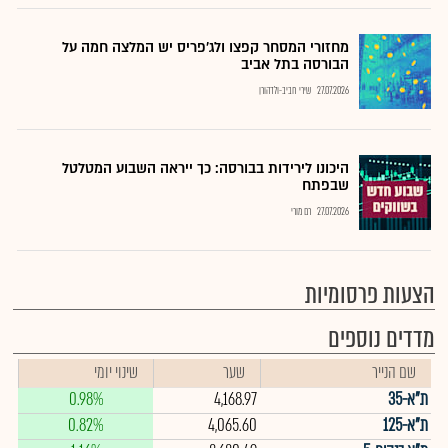
מחזורי המסחר קפצו ולג'פריס יש המלצה חמה על
הבורסה בתל אביב
27.07.2026
שירי חביב-ולדהורן
היכונו לירידות בבורסה: כך ייראה השבוע המטלטל
שבפתח
27.07.2026
רם מורי
הצעות פרסומיות
מדדים נוספים
שם הנייר
שער
שינוי יומי
ת"א-35
4,168.97
0.98%
ת"א-125
4,065.60
0.82%