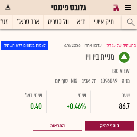
גלובס פיננסי
ראשי
תיק אישי
ת"א
וול סטריט
ארביטראז'
מט"
6/8/2026
בהשהיה של 15 דק'
עדכון אחרון
לצפות בנתונים ללא השהיה
|
מניית ביו ויו
BIO VIEW
מניה
1096049
תל-אביב
NIS
סוף יום
שער
שינוי
שינוי באג'
0.40
+0.46%
86.7
הוסף לתיק
התראות