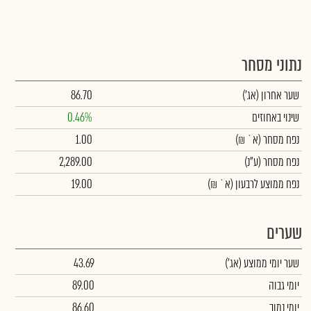
נתוני מסחר
שער אחרון
(אג')
86.70
שינוי באחוזים
0.46%
נפח מסחר
(א` ₪)
1.00
נפח מסחר
(ע"נ)
2,289.00
נפח ממוצע לרבעון (א` ₪)
19.00
שערים
שער יומי ממוצע
(אג')
43.69
יומי גבוה
89.00
יומי נמוך
86.60