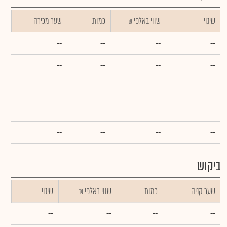
שינוי
₪ שווי באלפי
כמות
שער מכירה
--
--
--
--
--
--
--
--
--
--
--
--
--
--
--
--
--
--
--
--
ביקוש
שער קניה
כמות
₪ שווי באלפי
שינוי
--
--
--
--