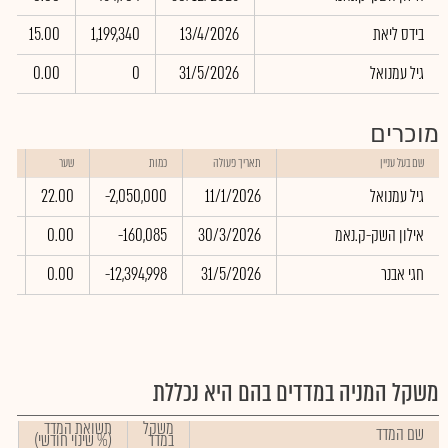
בידס ליאת
13/4/2026
1,199,340
15.00
גיל עמנואל
31/5/2026
0
0.00
מוכרים
שוו
שם בעל עניין
תאריך פעולה
כמות
שער
באל
גיל עמנואל
11/1/2026
-2,050,000
22.00
00
אילון השק-ק.נאמ
30/3/2026
-160,085
0.00
00
חגי אבנר
31/5/2026
-12,394,998
0.00
00
משקל המניה במדדים בהם היא נכללת
משקל
תשואת המדד
שם המדד
במדד
(% שינוי חודשי)