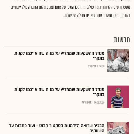
מספקת שיטה לניתוח המורפולוגיה והתוכן הגנטי של אותו תא. פעילות החברה כולל יישומים
באבחון סרטן ומעקב אחר שארית מחלה מינימלית..
חדשות
מנהל ההשקעות שממליץ על מניה שהיא "כמו לקנות
בונקר"
16:00
כתבי גלובס
מנהל ההשקעות שממליץ על מניה שהיא "כמו לקנות
בונקר"
04.08.2026
נתנאל אריאל
הבכיר שרואה הזדמנות בסקטור חבוט - ועוד כתבות על
השווקים