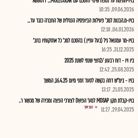
בויו-חתימה על נספח שינוי להסכם עם ABBOTT ...MOLECULAR
09.06.2026, 10:35
בויו-מ.הבנות למכ' פעילות הביופסיה הנוזלית של החברה כנגד עד...
06.01.2026, 12:18
בויו-מר עמנואל גיל (בעל עניין ) בהסכם למכ' כל אחזקותיו בחב'
31.12.2025, 16:25
ביו ויו - דוח רבעון /2חצי שנתי לשנת 2025
25.08.2025, 12:42
בויו - בימ"ש דחה בקשה לסעד זמני מיום 16.4.25, המשך
21.05.2025, 13:17
בויו-קבלת תקן MDSAP למע' הפוץD לצורכי הפצה ומכירה של מכשור ר..
הצג יותר
29.04.2025, 11:27