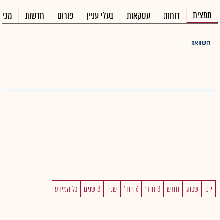
תמצית
דוחות
עסקאות
בעלי עניין
פורום
חדשות
מכיר
השוואה
יום
שבוע
חודש
3 חוד'
6 חוד'
שנה
3 שנים
כל המידע