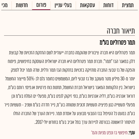
פורום
תמצית
דוחות
עסקאות
בעלי עניין
חדשות
מכיר
תיאור חברה
תמר פטרוליום בע"מ
תמר פטרוליום היא חברה ציבורית שהוקמה כחברה ייעודית לשם החזקת הזכויות של קבוצת
דלק במאגר הגז "תמר". חברת תמר פטרוליום היא חברה ישראלית העוסקת בחיפושים, פיתוח
והפקה של גז טבעי. החברה מחזיקה בזכויות בחזקות הגז תמר ודלית. שדה תמר יכול לספק
יותר מ-30 מיליון מטר מעוקב של גז טבעי ליום, המשמשים כחומר גלם לכ-50% מייצור החשמל
בישראל. בין הלקוחות המאגר בישראל חברת החשמל, תחנות כוח פרטיות או.פי.סי. רותם בע"מ,
דוראד אנרגיה בע"מ, דליה אנרגיות בע"מ, בתי זיקוק לנפט בע"מ, מפעלי ים המלח בע"מ וכן
מפעלי תעשייה כגון פניציה תעשיות זכוכית שטוחה בע’'מ, נייר חדרה בע"מ ושניב - תעשיות נייר
בע"מ. כמעט כל הטיפול בגז הטבעי מבוצע על אסדת תמר. ניירות הערך של החברה החלו
להיסחר לראשונה בבורסה לניירות ערך בתל אביב בע"מ בחודש יולי 2017..
ענף:
חיפושי גז ונפט מניות והמ'