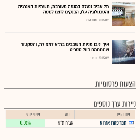
תל אביב ננעלה במגמה מעורבת; תשתיות האנרגיה
והטכנולוגיה עלו, הבנקים לחצו למטה
20.07.2026
שירות גלובס
איך יגיבו מניות השבבים בת"א למפולת, והסקטור
שמתחמם בוול סטריט
20.07.2026
רם מורי
הצעות פרסומיות
ניירות ערך נוספים
שם הנייר
סוג
שינוי יומי
תמר פטרו אגח א
אג"ח ת"א
0.01%