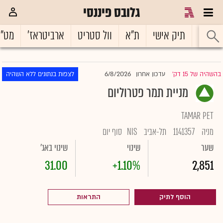
גלובס פיננסי
ראשי
תיק אישי
ת"א
וול סטריט
ארביטראז'
מט"
6/8/2026
בהשהיה של 15 דק'
עדכון אחרון
לצפות בנתונים ללא השהיה
|
מניית תמר פטרוליום
TAMAR PET
מניה
1141357
תל-אביב
NIS
סוף יום
שער
שינוי
שינוי באג'
31.00
+1.10%
2,851
הוסף לתיק
התראות