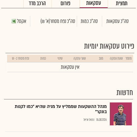
עסקאות
תמצית
פורום
הרכב מדד
סה"כ עסקאות
סה"כ כמות
סה"כ נפח מסחר
(א' ₪)
אקסל
פירוט עסקאות יומיות
מספר
שעת עסקה
מצב
שער עסקה
שינוי
כמות
נפח מסחר ב- ₪
אין עסקאות
חדשות
מנהל ההשקעות שממליץ על מניה שהיא "כמו לקנות
בונקר"
04.08.2026
נתנאל אריאל