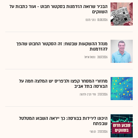
הבכיר שרואה הזדמנות בסקטור חבוט - ועוד כתבות על
השווקים
01.08.2026
כתבי גלובס
מנהל ההשקעות שבטוח: זה הסקטור החבוט שהפך
להזדמנות
28.07.2026
נתנאל אריאל
מחזורי המסחר קפצו ולג'פריס יש המלצה חמה על
הבורסה בתל אביב
27.07.2026
שירי חביב-ולדהורן
היכונו לירידות בבורסה: כך ייראה השבוע המטלטל
שבפתח
27.07.2026
רם מורי