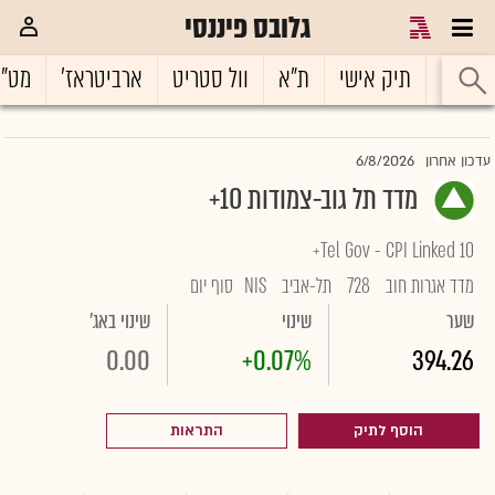
גלובס פיננסי
ראשי
תיק אישי
ת"א
וול סטריט
ארביטראז'
מט"
6/8/2026
עדכון אחרון
מדד תל גוב-צמודות 10+
Tel Gov - CPI Linked 10+
מדד אגרות חוב
728
תל-אביב
NIS
סוף יום
שער
שינוי
שינוי באג'
0.00
+0.07%
394.26
הוסף לתיק
התראות